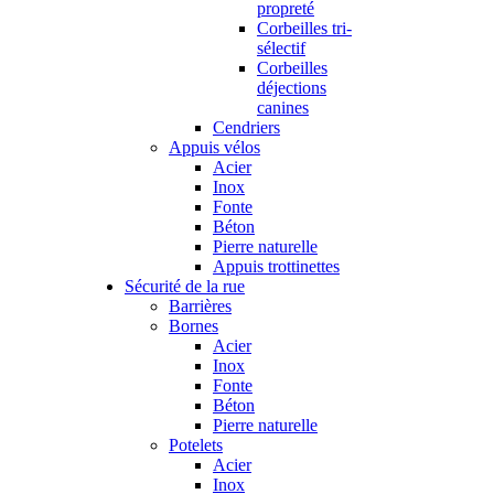
propreté
Corbeilles tri-
sélectif
Corbeilles
déjections
canines
Cendriers
Appuis vélos
Acier
Inox
Fonte
Béton
Pierre naturelle
Appuis trottinettes
Sécurité de la rue
Barrières
Bornes
Acier
Inox
Fonte
Béton
Pierre naturelle
Potelets
Acier
Inox