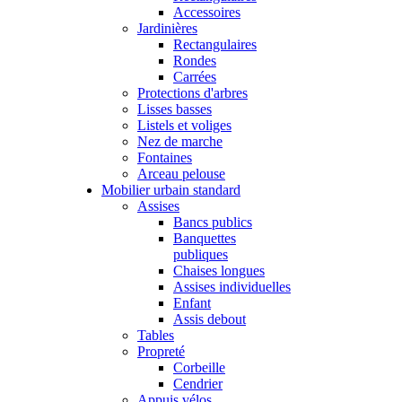
Accessoires
Jardinières
Rectangulaires
Rondes
Carrées
Protections d'arbres
Lisses basses
Listels et voliges
Nez de marche
Fontaines
Arceau pelouse
Mobilier urbain standard
Assises
Bancs publics
Banquettes
publiques
Chaises longues
Assises individuelles
Enfant
Assis debout
Tables
Propreté
Corbeille
Cendrier
Appuis vélos