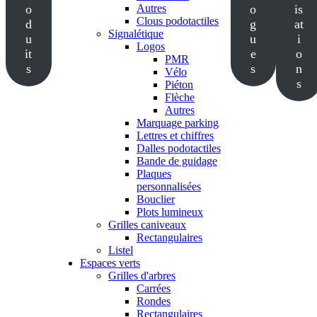
o
Autres
o
is
Clous podotactiles
d
g
at
Signalétique
u
u
i
Logos
it
e
o
PMR
s
s
n
Vélo
s
Piéton
Flèche
Autres
Marquage parking
Lettres et chiffres
Dalles podotactiles
Bande de guidage
Plaques
personnalisées
Bouclier
Plots lumineux
Grilles caniveaux
Rectangulaires
Listel
Espaces verts
Grilles d'arbres
Carrées
Rondes
Rectangulaires