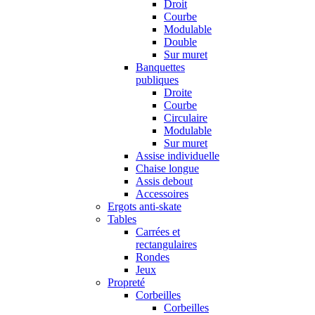
Droit
Courbe
Modulable
Double
Sur muret
Banquettes
publiques
Droite
Courbe
Circulaire
Modulable
Sur muret
Assise individuelle
Chaise longue
Assis debout
Accessoires
Ergots anti-skate
Tables
Carrées et
rectangulaires
Rondes
Jeux
Propreté
Corbeilles
Corbeilles