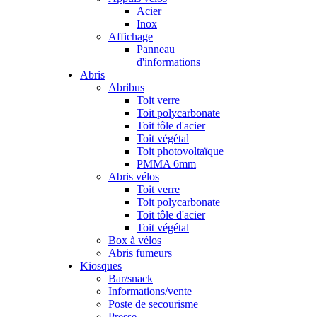
Acier
Inox
Affichage
Panneau
d'informations
Abris
Abribus
Toit verre
Toit polycarbonate
Toit tôle d'acier
Toit végétal
Toit photovoltaïque
PMMA 6mm
Abris vélos
Toit verre
Toit polycarbonate
Toit tôle d'acier
Toit végétal
Box à vélos
Abris fumeurs
Kiosques
Bar/snack
Informations/vente
Poste de secourisme
Presse