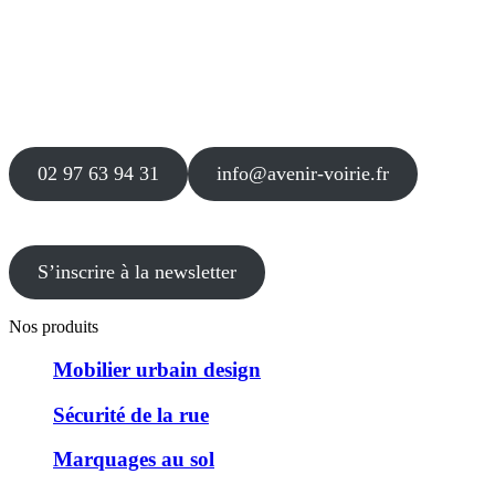
Siège
16 place Théodore Fantin Latour
56 000 VANNES
Agence
12 le Clos Blanc
49 530 LIRÉ
02 97 63 94 31
info@avenir-voirie.fr
S’inscrire à la newsletter
Nos produits
Mobilier urbain design
Sécurité de la rue
Marquages au sol