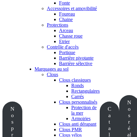
Fonte
Accessoires et amovibilité
Foureau
Chaine
Protections
Arceau
Chasse roue
Etrier
Contrôle d'accès
Portique
Barrière pivotante
Barrière sélective
Marquages au sol
Clous
Clous classiques
Ronds
Rectangulaires
Carrés
Clous personnalisés
N
Protection de
N
C
o
la mer
o
a
s
Armoiries
s
t
r
Clous anti dérapant
p
a
é
Clous PMR
r
l
al
Clous vélos