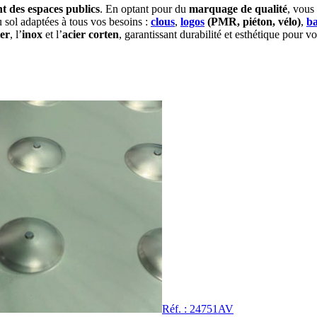
 des espaces publics
. En optant pour du
marquage de qualité
, vous
sol adaptées à tous vos besoins :
clous
,
logos
(PMR, piéton, vélo)
,
ba
ier
, l’
inox
et l’
acier corten
, garantissant durabilité et esthétique pour v
Réf. : 24751AV