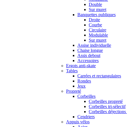
Double
Sur muret
Banquettes publiques
Droite
Courbe
Circulaire
Modulable
Sur muret
Assise individuelle
Chaise longue
Assis debout
Accessoires
Ergots anti-skate
Tables
Carrées et rectangulaires
Rondes
Jeux
Propreté
Corbeilles
Corbeilles propreté
Corbeilles tri-sélectif
Corbeilles déjections
Cendriers
Appuis vélos
Acier