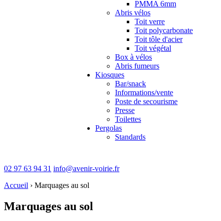
PMMA 6mm
Abris vélos
Toit verre
Toit polycarbonate
Toit tôle d'acier
Toit végétal
Box à vélos
Abris fumeurs
Kiosques
Bar/snack
Informations/vente
Poste de secourisme
Presse
Toilettes
Pergolas
Standards
02 97 63 94 31
info@avenir-voirie.fr
Accueil
›
Marquages au sol
Marquages au sol