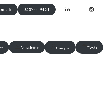
irie.fr
02 97 63 94 31
Newsletter
er
Devis
Compte