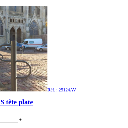
Réf. : 25124AV
S tête plate
+