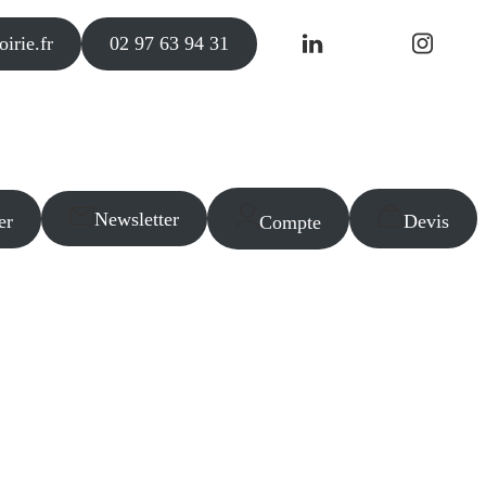
irie.fr
02 97 63 94 31
Newsletter
er
Devis
Compte