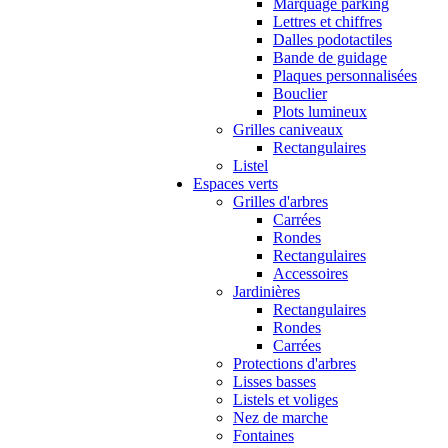
Marquage parking
Lettres et chiffres
Dalles podotactiles
Bande de guidage
Plaques personnalisées
Bouclier
Plots lumineux
Grilles caniveaux
Rectangulaires
Listel
Espaces verts
Grilles d'arbres
Carrées
Rondes
Rectangulaires
Accessoires
Jardinières
Rectangulaires
Rondes
Carrées
Protections d'arbres
Lisses basses
Listels et voliges
Nez de marche
Fontaines