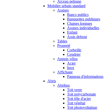
Arceau pelouse
Mobilier urbain standard
Assises
Bancs publics
Banquettes publiques
Chaises longues
Assises individuelles
Enfant
Assis debout
Tables
Propreté
Corbeille
Cendrier
Appuis vélos
Acier
Inox
Affichage
Panneau d'informations
Abris
Abribus
Toit verre
Toit polycarbonate
Toit tôle d'acier
Toit végétal
Toit photovoltaïque