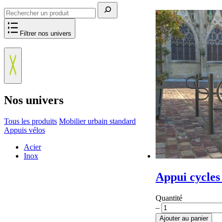
Rechercher
Filtrer nos univers
Nos univers
Tous les produits
Mobilier urbain standard
Appuis vélos
Acier
Inox
Appui cycles 
Quantité
quantité
–
de
Ajouter au panier