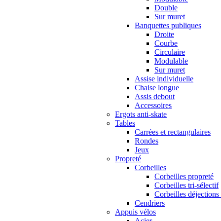
Double
Sur muret
Banquettes publiques
Droite
Courbe
Circulaire
Modulable
Sur muret
Assise individuelle
Chaise longue
Assis debout
Accessoires
Ergots anti-skate
Tables
Carrées et rectangulaires
Rondes
Jeux
Propreté
Corbeilles
Corbeilles propreté
Corbeilles tri-sélectif
Corbeilles déjections
Cendriers
Appuis vélos
Acier