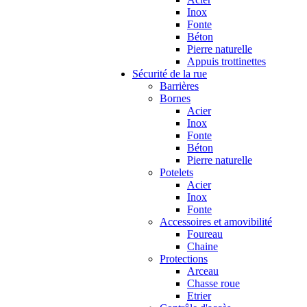
Inox
Fonte
Béton
Pierre naturelle
Appuis trottinettes
Sécurité de la rue
Barrières
Bornes
Acier
Inox
Fonte
Béton
Pierre naturelle
Potelets
Acier
Inox
Fonte
Accessoires et amovibilité
Foureau
Chaine
Protections
Arceau
Chasse roue
Etrier