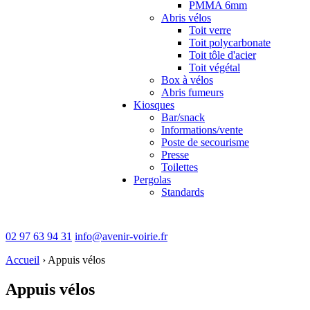
PMMA 6mm
Abris vélos
Toit verre
Toit polycarbonate
Toit tôle d'acier
Toit végétal
Box à vélos
Abris fumeurs
Kiosques
Bar/snack
Informations/vente
Poste de secourisme
Presse
Toilettes
Pergolas
Standards
02 97 63 94 31
info@avenir-voirie.fr
Accueil
›
Appuis vélos
Appuis vélos