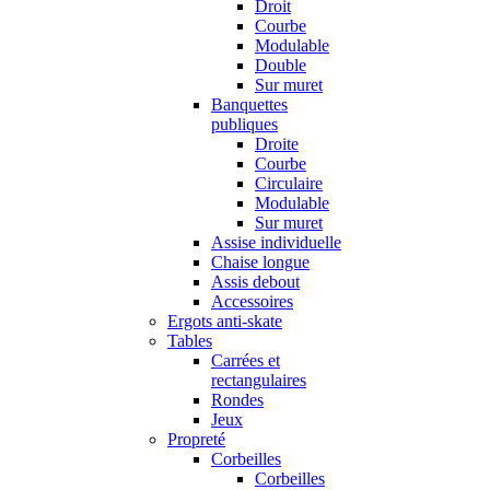
Droit
Courbe
Modulable
Double
Sur muret
Banquettes
publiques
Droite
Courbe
Circulaire
Modulable
Sur muret
Assise individuelle
Chaise longue
Assis debout
Accessoires
Ergots anti-skate
Tables
Carrées et
rectangulaires
Rondes
Jeux
Propreté
Corbeilles
Corbeilles