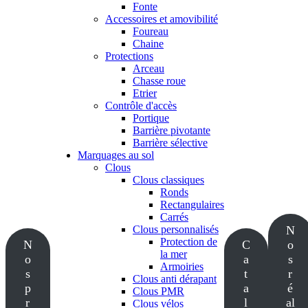
Fonte
Accessoires et amovibilité
Foureau
Chaine
Protections
Arceau
Chasse roue
Etrier
Contrôle d'accès
Portique
Barrière pivotante
Barrière sélective
Marquages au sol
Clous
Clous classiques
Ronds
Rectangulaires
Carrés
Clous personnalisés
N
Protection de
N
C
o
la mer
o
a
s
Armoiries
s
t
r
Clous anti dérapant
p
a
é
Clous PMR
r
l
al
Clous vélos