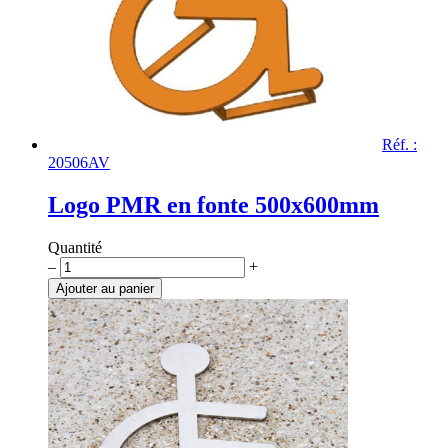
Réf. :
20506AV
Logo PMR en fonte 500x600mm
Quantité
quantité
–
+
de
Ajouter au panier
Logo
PMR
en
fonte
500x600mm