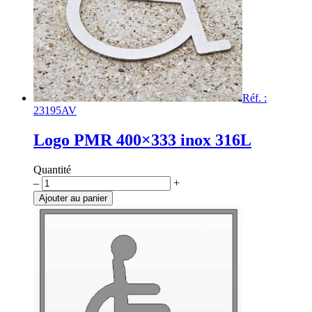
Réf. :
23195AV
Logo PMR 400×333 inox 316L
Quantité
quantité
–
+
de
Ajouter au panier
Logo
PMR
400x333
inox
316L