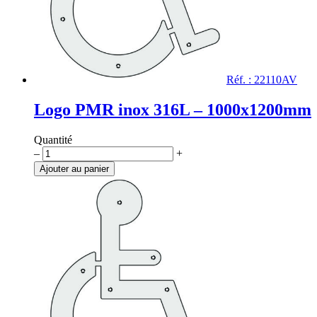
Réf. : 22110AV
Logo PMR inox 316L – 1000x1200mm
Quantité
quantité
–
+
de
Ajouter au panier
Logo
PMR
inox
316L
-
1000x1200mm