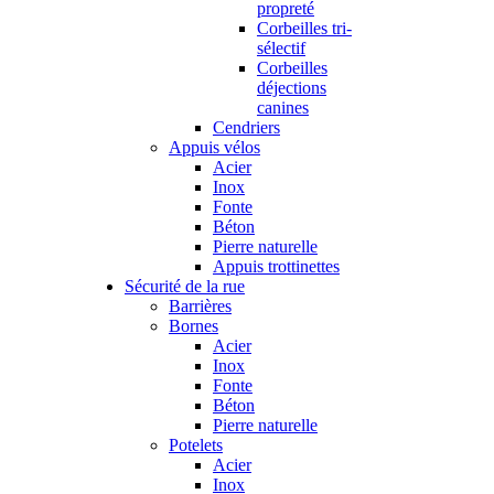
propreté
Corbeilles tri-
sélectif
Corbeilles
déjections
canines
Cendriers
Appuis vélos
Acier
Inox
Fonte
Béton
Pierre naturelle
Appuis trottinettes
Sécurité de la rue
Barrières
Bornes
Acier
Inox
Fonte
Béton
Pierre naturelle
Potelets
Acier
Inox