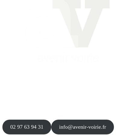
Siège
16 place Théodore Fantin Latour
56 000 VANNES
Agence
12 le Clos Blanc
49 530 LIRÉ
02 97 63 94 31
info@avenir-voirie.fr