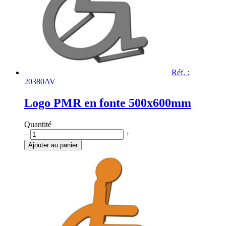
Réf. :
20380AV
Logo PMR en fonte 500x600mm
Quantité
quantité
–
+
de
Ajouter au panier
Logo
PMR
en
fonte
500x600mm