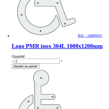
Réf. : 24609AV
Logo PMR inox 304L 1000x1200mm
Quantité
quantité
–
+
de
Ajouter au panier
Logo
PMR
inox
304L
1000x1200mm