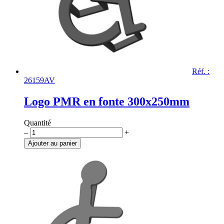
Réf. :
26159AV
Logo PMR en fonte 300x250mm
Quantité
quantité
–
+
de
Ajouter au panier
Logo
PMR
en
fonte
300x250mm