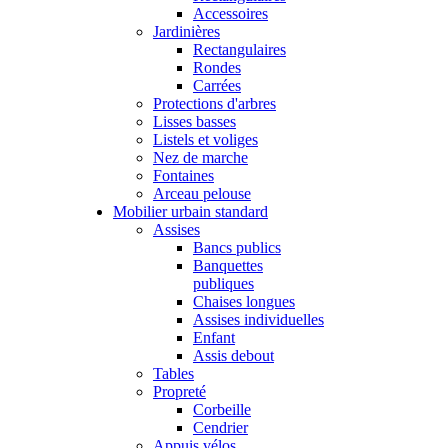
Accessoires
Jardinières
Rectangulaires
Rondes
Carrées
Protections d'arbres
Lisses basses
Listels et voliges
Nez de marche
Fontaines
Arceau pelouse
Mobilier urbain standard
Assises
Bancs publics
Banquettes
publiques
Chaises longues
Assises individuelles
Enfant
Assis debout
Tables
Propreté
Corbeille
Cendrier
Appuis vélos