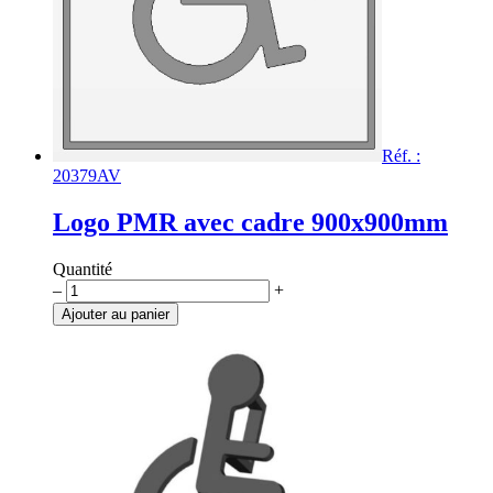
Réf. :
20379AV
Logo PMR avec cadre 900x900mm
Quantité
quantité
–
+
de
Ajouter au panier
Logo
PMR
avec
cadre
900x900mm