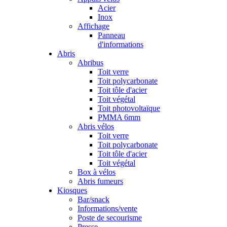
Acier
Inox
Affichage
Panneau
d'informations
Abris
Abribus
Toit verre
Toit polycarbonate
Toit tôle d'acier
Toit végétal
Toit photovoltaïque
PMMA 6mm
Abris vélos
Toit verre
Toit polycarbonate
Toit tôle d'acier
Toit végétal
Box à vélos
Abris fumeurs
Kiosques
Bar/snack
Informations/vente
Poste de secourisme
Presse