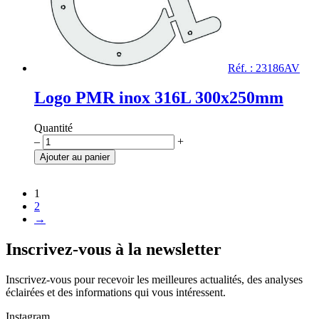
Réf. : 23186AV
Logo PMR inox 316L 300x250mm
Quantité
quantité
–
+
de
Ajouter au panier
Logo
PMR
inox
1
316L
2
300x250mm
→
Inscrivez-vous à la newsletter
Inscrivez-vous pour recevoir les meilleures actualités, des analyses
éclairées et des informations qui vous intéressent.
Instagram