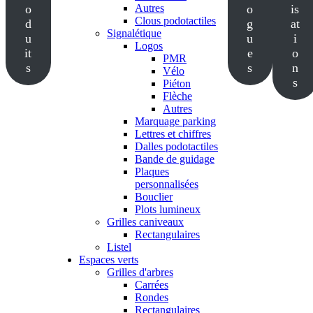
o
Autres
o
is
Clous podotactiles
d
g
at
Signalétique
u
u
i
Logos
it
e
o
PMR
s
s
n
Vélo
s
Piéton
Flèche
Autres
Marquage parking
Lettres et chiffres
Dalles podotactiles
Bande de guidage
Plaques
personnalisées
Bouclier
Plots lumineux
Grilles caniveaux
Rectangulaires
Listel
Espaces verts
Grilles d'arbres
Carrées
Rondes
Rectangulaires