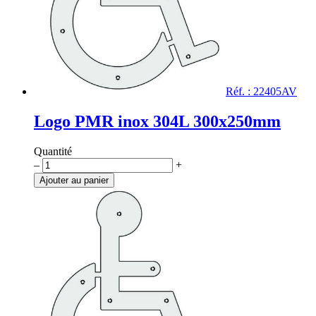
Réf. : 22405AV
Logo PMR inox 304L 300x250mm
Quantité
quantité
–
+
de
Ajouter au panier
Logo
PMR
inox
304L
300x250mm