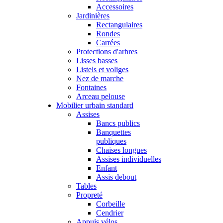
Accessoires
Jardinières
Rectangulaires
Rondes
Carrées
Protections d'arbres
Lisses basses
Listels et voliges
Nez de marche
Fontaines
Arceau pelouse
Mobilier urbain standard
Assises
Bancs publics
Banquettes
publiques
Chaises longues
Assises individuelles
Enfant
Assis debout
Tables
Propreté
Corbeille
Cendrier
Appuis vélos