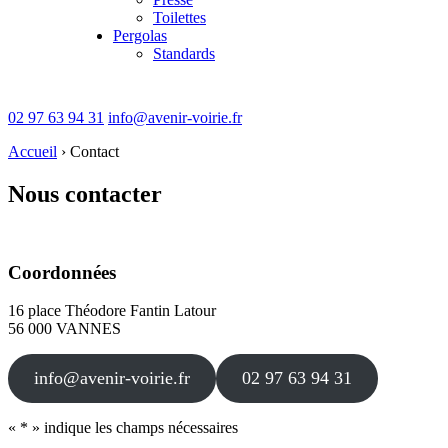
Toilettes
Pergolas
Standards
02 97 63 94 31
info@avenir-voirie.fr
Accueil
›
Contact
Nous contacter
Coordonnées
16 place Théodore Fantin Latour
56 000 VANNES
info@avenir-voirie.fr
02 97 63 94 31
«
*
» indique les champs nécessaires