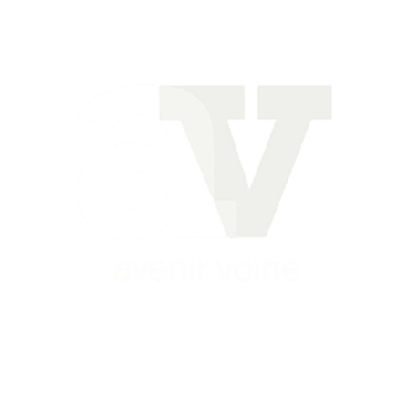
Siège
16 place Théodore Fantin Latour
56 000 VANNES
Agence