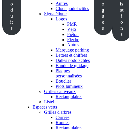
o
Autres
o
is
Clous podotactiles
d
g
at
Signalétique
u
u
i
Logos
it
e
o
PMR
s
s
n
Vélo
s
Piéton
Flèche
Autres
Marquage parking
Lettres et chiffres
Dalles podotactiles
Bande de guidage
Plaques
personnalisées
Bouclier
Plots lumineux
Grilles caniveaux
Rectangulaires
Listel
Espaces verts
Grilles d'arbres
Carrées
Rondes
Rectangulaires