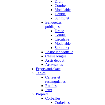
Droit
Courbe
Modulable
Double
Sur muret
Banquettes
publiques
Droite
Courbe
Circulaire
Modulable
Sur muret
Assise individuelle
Chaise longue
Assis debout
Accessoires
Ergots anti-skate
Tables
Carrées et
rectangulaires
Rondes
Jeux
Propreté
Corbeilles
Corbeilles