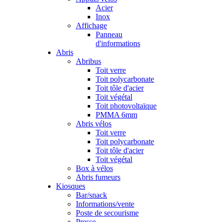
Acier
Inox
Affichage
Panneau
d'informations
Abris
Abribus
Toit verre
Toit polycarbonate
Toit tôle d'acier
Toit végétal
Toit photovoltaïque
PMMA 6mm
Abris vélos
Toit verre
Toit polycarbonate
Toit tôle d'acier
Toit végétal
Box à vélos
Abris fumeurs
Kiosques
Bar/snack
Informations/vente
Poste de secourisme
Presse