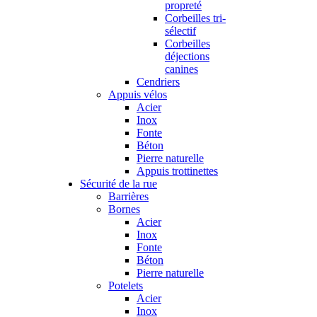
propreté
Corbeilles tri-
sélectif
Corbeilles
déjections
canines
Cendriers
Appuis vélos
Acier
Inox
Fonte
Béton
Pierre naturelle
Appuis trottinettes
Sécurité de la rue
Barrières
Bornes
Acier
Inox
Fonte
Béton
Pierre naturelle
Potelets
Acier
Inox