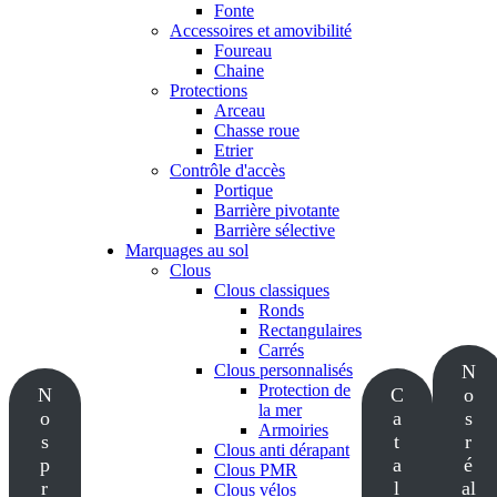
Fonte
Accessoires et amovibilité
Foureau
Chaine
Protections
Arceau
Chasse roue
Etrier
Contrôle d'accès
Portique
Barrière pivotante
Barrière sélective
Marquages au sol
Clous
Clous classiques
Ronds
Rectangulaires
Carrés
Clous personnalisés
N
Protection de
N
C
o
la mer
o
a
s
Armoiries
s
t
r
Clous anti dérapant
p
a
é
Clous PMR
r
l
al
Clous vélos