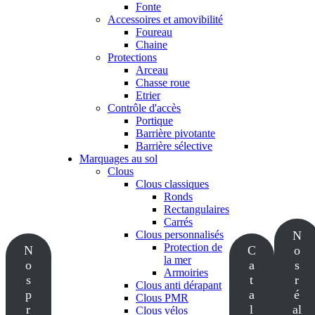
Fonte
Accessoires et amovibilité
Foureau
Chaine
Protections
Arceau
Chasse roue
Etrier
Contrôle d'accès
Portique
Barrière pivotante
Barrière sélective
Marquages au sol
Clous
Clous classiques
Ronds
Rectangulaires
Carrés
Clous personnalisés
N
Protection de
N
C
o
la mer
o
a
s
Armoiries
s
t
r
Clous anti dérapant
p
a
é
Clous PMR
r
l
al
Clous vélos