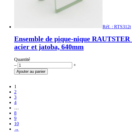
Réf. : RTS312t
Ensemble de pique-nique RAUTSTER 
acier et jatoba, 640mm
Quantité
quantité
–
+
de
Ajouter au panier
Ensemble
de
pique-
1
nique
2
RAUTSTER
3
en
4
acier
…
et
8
jatoba,
9
640mm
10
→