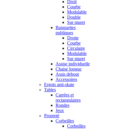
Droit
Courbe
Modulable
Double
Sur muret
Banquettes
publiques
Droite
Courbe
Circulaire
Modulable
Sur muret
Assise individuelle
Chaise longue
Assis debout
Accessoires
Ergots anti-skate
Tables
Carrées et
rectangulaires
Rondes
Jeux
Propreté
Corbeilles
Corbeilles