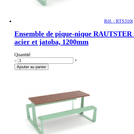
Réf. : RTS310t
Ensemble de pique-nique RAUTSTER 
acier et jatoba, 1200mm
Quantité
quantité
–
+
de
Ajouter au panier
Ensemble
de
pique-
nique
RAUTSTER
en
acier
et
jatoba,
1200mm