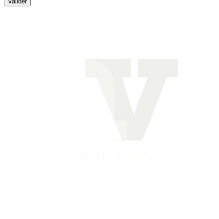
Valider
Siège
16 place Théodore Fantin Latour
56 000 VANNES