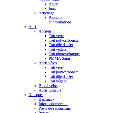
Acier
Inox
Affichage
Panneau
d'informations
Abris
Abribus
Toit verre
Toit polycarbonate
Toit tôle d'acier
Toit végétal
Toit photovoltaïque
PMMA 6mm
Abris vélos
Toit verre
Toit polycarbonate
Toit tôle d'acier
Toit végétal
Box à vélos
Abris fumeurs
Kiosques
Bar/snack
Informations/vente
Poste de secourisme
Presse