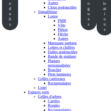
o
Autres
o
is
Clous podotactiles
d
g
at
Signalétique
u
u
i
Logos
it
e
o
PMR
s
s
n
Vélo
s
Piéton
Flèche
Autres
Marquage parking
Lettres et chiffres
Dalles podotactiles
Bande de guidage
Plaques
personnalisées
Bouclier
Plots lumineux
Grilles caniveaux
Rectangulaires
Listel
Espaces verts
Grilles d'arbres
Carrées
Rondes
Rectangulaires