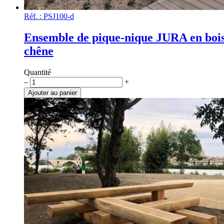
Réf. : PSJ100-d
Ensemble de pique-nique JURA en bois
chêne
Quantité
quantité
–
+
de
Ajouter au panier
Ensemble
de
pique-
nique
JURA
en
bois
de
chêne