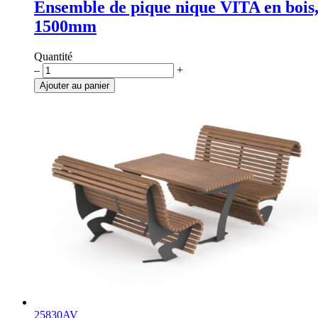
Ensemble de pique nique VITA en bois
1500mm
Quantité
quantité
–
+
de
Ajouter au panier
Ensemble
de
pique
nique
VITA
en
bois,
1500mm
25830AV