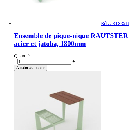
Réf. : RTS351t
Ensemble de pique-nique RAUTSTER 
acier et jatoba, 1800mm
Quantité
quantité
–
+
de
Ajouter au panier
Ensemble
de
pique-
nique
RAUTSTER
en
acier
et
jatoba,
1800mm