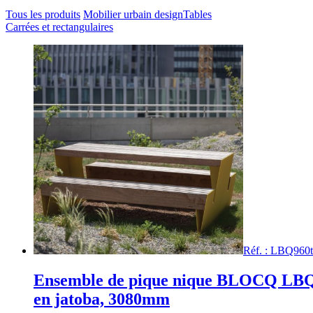
Tous les produits
Mobilier urbain design
Tables
Carrées et rectangulaires
Réf. : LBQ960t
Ensemble de pique nique BLOCQ LB
en jatoba, 3080mm