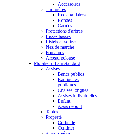
Accessoires
Jardinières
Rectangulaires
Rondes
Carrées
Protections d'arbres
Lisses basses
Listels et voliges
Nez de marche
Fontaines
Arceau pelouse
Mobilier urbain standard
Assises
Bancs publics
Banquettes
publiques
Chaises longues
Assises individuelles
Enfant
Assis debout
Tables
Propreté
Corbeille
Cendrier
Appuis vélos