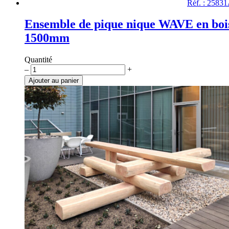
Réf. : 2583
Ensemble de pique nique WAVE en boi
1500mm
Quantité
quantité
–
+
de
Ajouter au panier
Ensemble
de
pique
nique
WAVE
en
bois,
1500mm