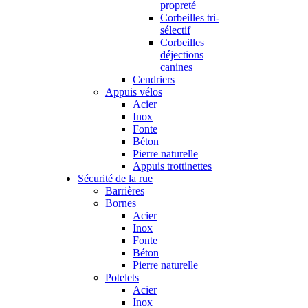
propreté
Corbeilles tri-
sélectif
Corbeilles
déjections
canines
Cendriers
Appuis vélos
Acier
Inox
Fonte
Béton
Pierre naturelle
Appuis trottinettes
Sécurité de la rue
Barrières
Bornes
Acier
Inox
Fonte
Béton
Pierre naturelle
Potelets
Acier
Inox