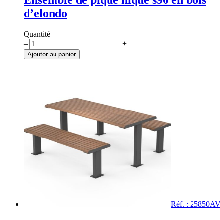
d’elondo
Quantité
quantité
–
+
de
Ajouter au panier
Ensemble
de
pique
nique
s96
en
bois
d'elondo
Réf. : 25850A