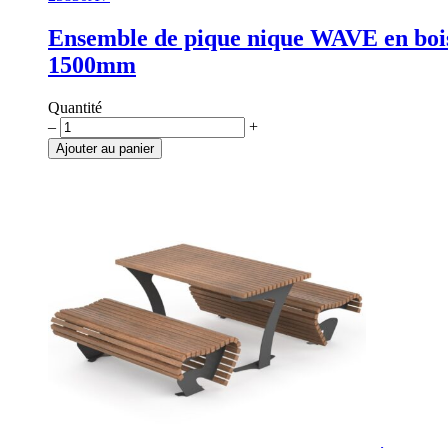
Ensemble de pique nique WAVE en boi
1500mm
Quantité
quantité
–
+
de
Ajouter au panier
Ensemble
de
pique
nique
WAVE
en
bois,
1500mm