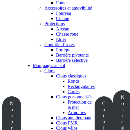
Fonte
Accessoires et amovibilité
Foureau
Chaine
Protections
Arceau
Chasse roue
Etrier
Contrôle d'accès
Portique
Barrière pivotante
Barrière sélective
Marquages au sol
Clous
Clous classiques
Ronds
Rectangulaires
Carrés
Clous personnalisés
N
Protection de
N
C
o
la mer
o
a
s
Armoiries
s
t
r
Clous anti dérapant
p
a
é
Clous PMR
r
l
al
Clous vélos