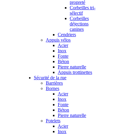
propreté
Corbeilles tri-
sélectif
Corbeilles
déjections
canines
Cendriers
Appuis vélos
Acier
Inox
Fonte
Béton
Pierre naturelle
Appuis trottinettes
Sécurité de la rue
Barrières
Bornes
Acier
Inox
Fonte
Béton
Pierre naturelle
Potelets
Acier
Inox