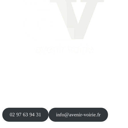
Siège
16 place Théodore Fantin Latour
56 000 VANNES
Agence
12 le Clos Blanc
49 530 LIRÉ
02 97 63 94 31
info@avenir-voirie.fr