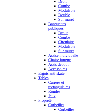
Droit
Courbe
Modulable
Double
Sur muret
Banquettes
publiques
Droite
Courbe
Circulaire
Modulable
Sur muret
Assise individuelle
Chaise longue
Assis debout
Accessoires
Ergots anti-skate
Tables
Carrées et
rectangulaires
Rondes
Jeux
Propreté
Corbeilles
Corbeilles