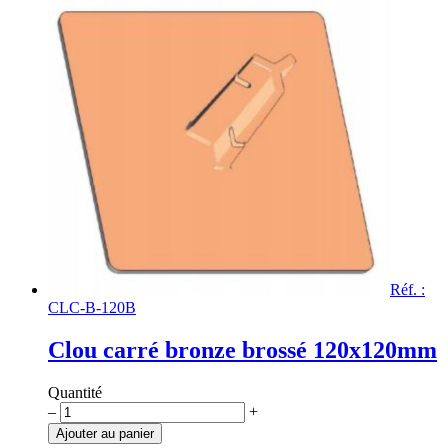
carré
120x120mm
en
bronze
grenaillé
Réf. :
CLC-B-120B
Clou carré bronze brossé 120x120mm
Quantité
quantité
–
+
de
Ajouter au panier
Clou