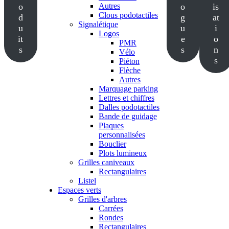
o
Autres
o
is
Clous podotactiles
d
g
at
Signalétique
u
u
i
Logos
it
e
o
PMR
s
s
n
Vélo
s
Piéton
Flèche
Autres
Marquage parking
Lettres et chiffres
Dalles podotactiles
Bande de guidage
Plaques
personnalisées
Bouclier
Plots lumineux
Grilles caniveaux
Rectangulaires
Listel
Espaces verts
Grilles d'arbres
Carrées
Rondes
Rectangulaires