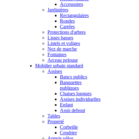
Accessoires
Jardinières
Rectangulaires
Rondes
Carrées
Protections d'arbres
Lisses basses
Listels et voliges
Nez de marche
Fontaines
Arceau pelouse
Mobilier urbain standard
Assises
Bancs publics
Banquettes
publiques
Chaises longues
Assises individuelles
Enfant
Assis debout
Tables
Propreté
Corbeille
Cendrier
Appuis vélos