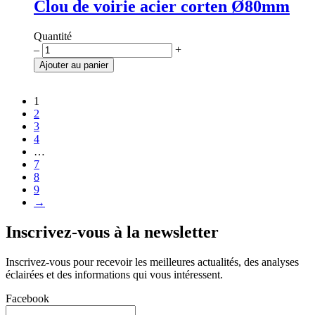
Clou de voirie acier corten Ø80mm
Quantité
quantité
–
+
de
Ajouter au panier
Clou
de
voirie
1
acier
2
corten
3
Ø80mm
4
…
7
8
9
→
Inscrivez-vous à la newsletter
Inscrivez-vous pour recevoir les meilleures actualités, des analyses
éclairées et des informations qui vous intéressent.
Facebook