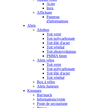
Acier
Inox
Affichage
Panneau
d'informations
Abris
Abribus
Toit verre
Toit polycarbonate
Toit tôle d'acier
Toit végétal
Toit photovoltaïque
PMMA 6mm
Abris vélos
Toit verre
Toit polycarbonate
Toit tôle d'acier
Toit végétal
Box à vélos
Abris fumeurs
Kiosques
Bar/snack
Informations/vente
Poste de secourisme
Presse