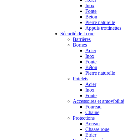
Inox
Fonte
Béton
Pierre naturelle
Appuis trottinettes
Sécurité de la rue
Barrières
Bornes
Acier
Inox
Fonte
Béton
Pierre naturelle
Potelets
Acier
Inox
Fonte
Accessoires et amovibilité
Foureau
Chaine
Protections
Arceau
Chasse roue
Etrier