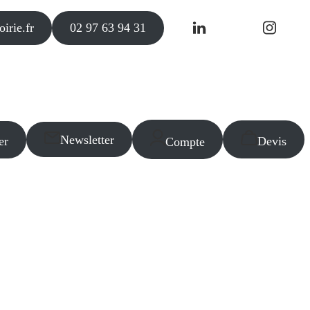
irie.fr
02 97 63 94 31
Newsletter
er
Devis
Compte