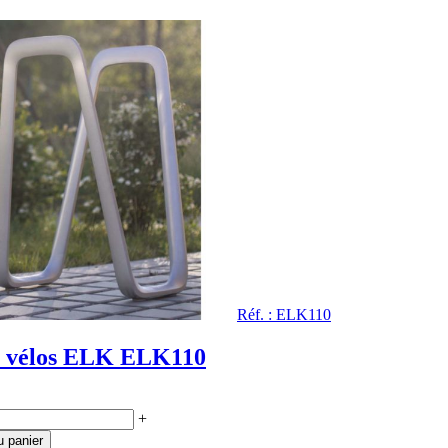
Réf. : ELK110
 vélos ELK ELK110
+
u panier