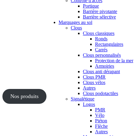
Contrôle d'accès
Portique
Barrière pivotante
Barrière sélective
Marquages au sol
Clous
Clous classiques
Ronds
Rectangulaires
Carrés
Clous personnalisés
Protection de la mer
Armoiries
Clous anti dérapant
Clous PMR
Clous vélos
Autres
Clous podotactiles
Nos produits
Signalétique
Logos
PMR
Vélo
Piéton
Flèche
Autres