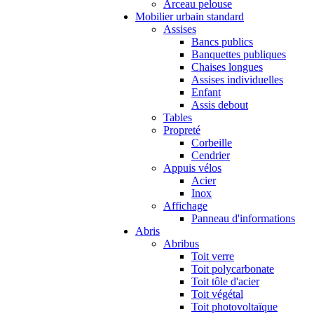
Arceau pelouse
Mobilier urbain standard
Assises
Bancs publics
Banquettes publiques
Chaises longues
Assises individuelles
Enfant
Assis debout
Tables
Propreté
Corbeille
Cendrier
Appuis vélos
Acier
Inox
Affichage
Panneau d'informations
Abris
Abribus
Toit verre
Toit polycarbonate
Toit tôle d'acier
Toit végétal
Toit photovoltaïque