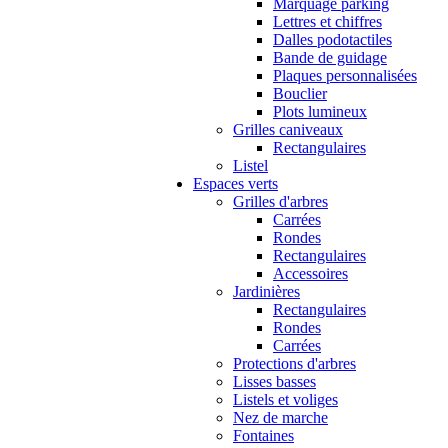
Marquage parking
Lettres et chiffres
Dalles podotactiles
Bande de guidage
Plaques personnalisées
Bouclier
Plots lumineux
Grilles caniveaux
Rectangulaires
Listel
Espaces verts
Grilles d'arbres
Carrées
Rondes
Rectangulaires
Accessoires
Jardinières
Rectangulaires
Rondes
Carrées
Protections d'arbres
Lisses basses
Listels et voliges
Nez de marche
Fontaines