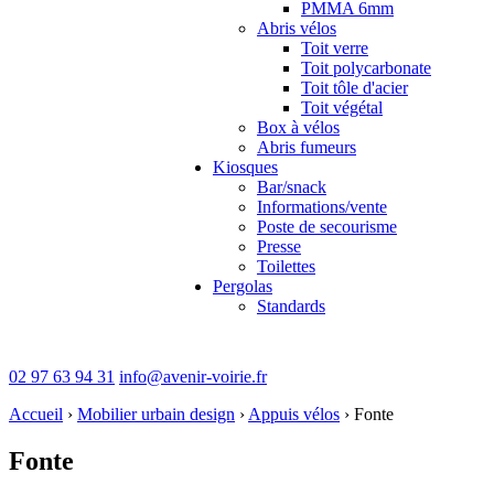
PMMA 6mm
Abris vélos
Toit verre
Toit polycarbonate
Toit tôle d'acier
Toit végétal
Box à vélos
Abris fumeurs
Kiosques
Bar/snack
Informations/vente
Poste de secourisme
Presse
Toilettes
Pergolas
Standards
02 97 63 94 31
info@avenir-voirie.fr
Accueil
›
Mobilier urbain design
›
Appuis vélos
›
Fonte
Fonte