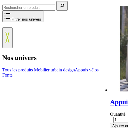
Rechercher
Filtrer nos univers
Nos univers
Tous les produits
Mobilier urbain design
Appuis vélos
Fonte
Appui
Quantité
quantité
–
de
Ajouter a