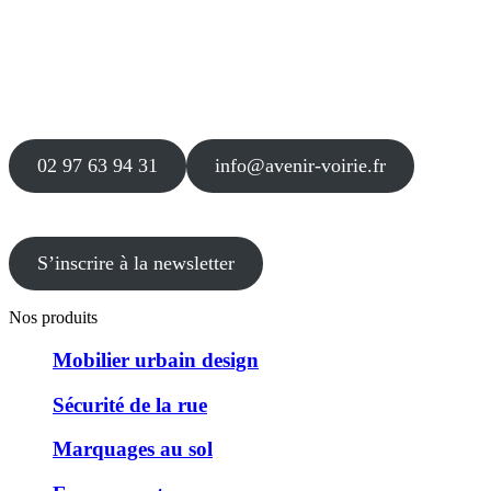
Siège
16 place Théodore Fantin Latour
56 000 VANNES
Agence
12 le Clos Blanc
49 530 LIRÉ
02 97 63 94 31
info@avenir-voirie.fr
S’inscrire à la newsletter
Nos produits
Mobilier urbain design
Sécurité de la rue
Marquages au sol