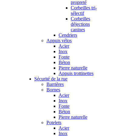
propreté
Corbeilles tri-
sélectif
Corbeilles
déjections
canines
Cendriers
Appuis vélos
Acier
Inox
Fonte
Béton
Pierre naturelle
Appuis trottinettes
Sécurité de la rue
Barrières
Bornes
Acier
Inox
Fonte
Béton
Pierre naturelle
Potelets
Acier
Inox