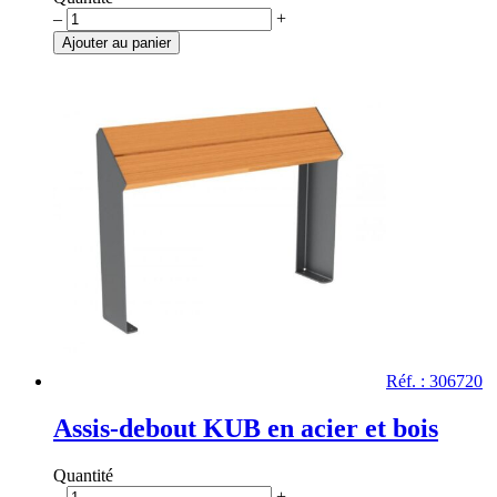
quantité
–
+
de
Ajouter au panier
Assis-
debout
KUB
Réf. : 306720
Assis-debout KUB en acier et bois
Quantité
quantité
–
+