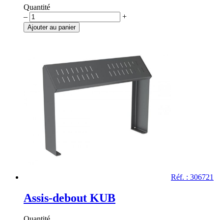
Quantité
quantité
–
+
de
Ajouter au panier
Assis-
debout
Estoril,
pommeau
inox
brossé
Réf. : 306721
Assis-debout KUB
Quantité