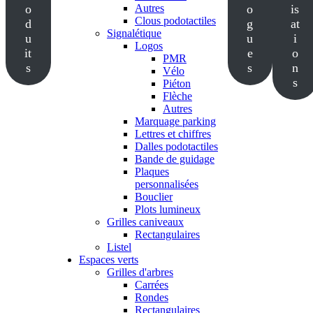
o
Autres
o
is
Clous podotactiles
d
g
at
Signalétique
u
u
i
Logos
it
e
o
PMR
s
s
n
Vélo
s
Piéton
Flèche
Autres
Marquage parking
Lettres et chiffres
Dalles podotactiles
Bande de guidage
Plaques
personnalisées
Bouclier
Plots lumineux
Grilles caniveaux
Rectangulaires
Listel
Espaces verts
Grilles d'arbres
Carrées
Rondes
Rectangulaires