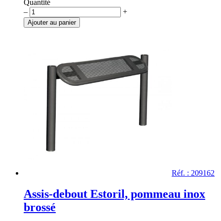
Quantité
quantité
–
+
de
Ajouter au panier
Assis-
debout
ESTORIL,
pommeau
city
Réf. : 209162
Assis-debout Estoril, pommeau inox
brossé