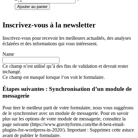
de
Ajouter au panier
Assis-
debout
KUB
Inscrivez-vous à la newsletter
en
acier
Inscrivez-vous pour recevoir les meilleures actualités, des analyses
et
éclairées et des informations qui vous intéressent.
bois
Name
Ce champ n’est utilisé qu’à des fins de validation et devrait rester
inchangé.
Ce champ est masqué lorsque l‘on voit le formulaire.
Étapes suivantes : Synchronisation d’un module de
messagerie
Pour tirer le meilleur parti de votre formulaire, nous vous suggérons
de le synchroniser avec un module de messagerie. Pour en savoir
plus sur les options de votre module de messagerie, consultez la
page suivante (https://www.gravityforms.com/the-8-best-email-
plugins-for-wordpress-in-2020/). Important : Supprimez cette astuce
avant de publier le formulaire.