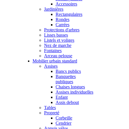
Accessoires
Jardinières
Rectangulaires
Rondes
Carrées
Protections d'arbres
Lisses basses
Listels et voliges
Nez de marche
Fontaines
Arceau pelouse
Mobilier urbain standard
Assises
Bancs publics
Banquettes
publiques
Chaises longues
Assises individuelles
Enfant
Assis debout
Tables
Propreté
Corbeille
Cendrier
Appuis vélos