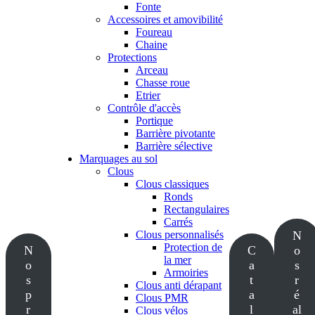
Fonte
Accessoires et amovibilité
Foureau
Chaine
Protections
Arceau
Chasse roue
Etrier
Contrôle d'accès
Portique
Barrière pivotante
Barrière sélective
Marquages au sol
Clous
Clous classiques
Ronds
Rectangulaires
Carrés
Clous personnalisés
N
Protection de
N
C
o
la mer
o
a
s
Armoiries
s
t
r
Clous anti dérapant
p
a
é
Clous PMR
r
l
al
Clous vélos