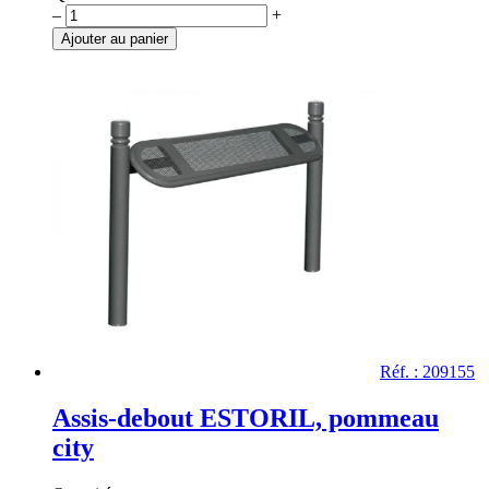
quantité
–
+
de
Ajouter au panier
Assis
debout
CONVIVIABLE
Réf. : 209155
Assis-debout ESTORIL, pommeau
city