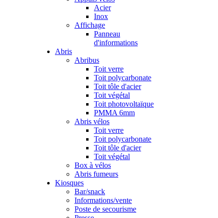
Acier
Inox
Affichage
Panneau
d'informations
Abris
Abribus
Toit verre
Toit polycarbonate
Toit tôle d'acier
Toit végétal
Toit photovoltaïque
PMMA 6mm
Abris vélos
Toit verre
Toit polycarbonate
Toit tôle d'acier
Toit végétal
Box à vélos
Abris fumeurs
Kiosques
Bar/snack
Informations/vente
Poste de secourisme
Presse