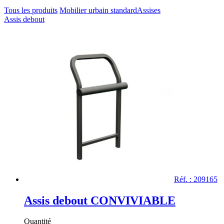
Tous les produits
Mobilier urbain standard
Assises
Assis debout
Réf. : 209165
Assis debout CONVIVIABLE
Quantité