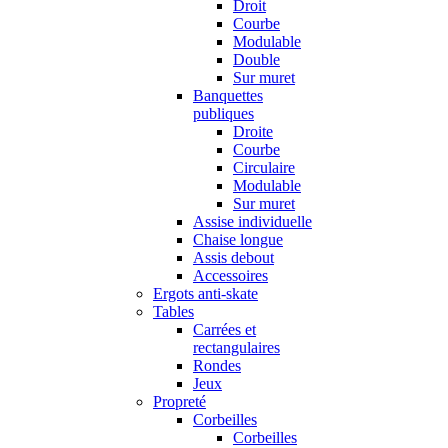
Droit
Courbe
Modulable
Double
Sur muret
Banquettes
publiques
Droite
Courbe
Circulaire
Modulable
Sur muret
Assise individuelle
Chaise longue
Assis debout
Accessoires
Ergots anti-skate
Tables
Carrées et
rectangulaires
Rondes
Jeux
Propreté
Corbeilles
Corbeilles