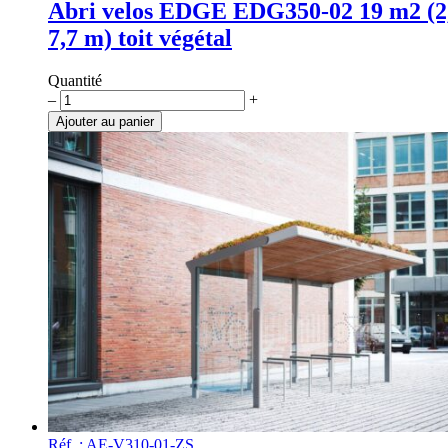
Abri velos EDGE EDG350-02 19 m2 (2
7,7 m) toit végétal
Quantité
quantité
–
+
de
Ajouter au panier
Abri
velos
EDGE
EDG350-
02
19
m2
(2,5
×
7,7
m)
toit
végétal
Réf. : AE-V310-01-ZS