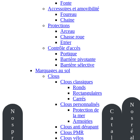
Fonte
Accessoires et amovibilité
Foureau
Chaine
Protections
Arceau
Chasse roue
Etrier
Contrôle d'accès
Portique
Barrière pivotante
Barrière sélective
Marquages au sol
Clous
Clous classiques
Ronds
Rectangulaires
Carrés
Clous personnalisés
N
Protection de
N
C
o
la mer
o
a
s
Armoiries
s
t
r
Clous anti dérapant
p
a
é
Clous PMR
r
l
al
Clous vélos