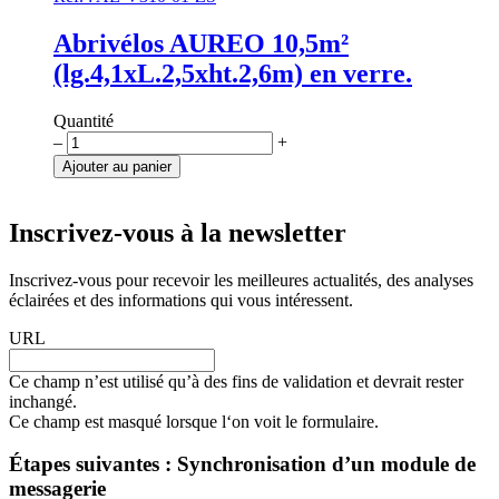
Abrivélos AUREO 10,5m²
(lg.4,1xL.2,5xht.2,6m) en verre.
Quantité
quantité
–
+
de
Ajouter au panier
Abrivélos
AUREO
10,5m²
Inscrivez-vous à la newsletter
(lg.4,1xL.2,5xht.2,6m)
en
Inscrivez-vous pour recevoir les meilleures actualités, des analyses
verre.
éclairées et des informations qui vous intéressent.
URL
Ce champ n’est utilisé qu’à des fins de validation et devrait rester
inchangé.
Ce champ est masqué lorsque l‘on voit le formulaire.
Étapes suivantes : Synchronisation d’un module de
messagerie