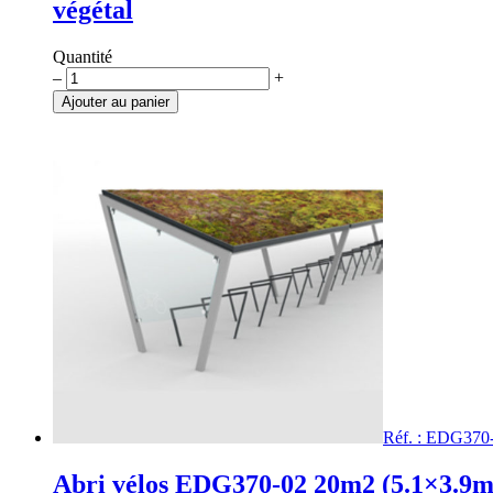
végétal
Quantité
quantité
–
+
de
Ajouter au panier
Abri
vélos
EDG370-
01
20m2
(5.1x3.9m)
toit
végétal
Réf. : EDG370
Abri vélos EDG370-02 20m2 (5.1×3.9m)