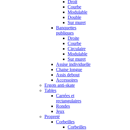
Droit
Courbe
Modulable
Double
Sur muret
Banquettes
publiques
Droite
Courbe
Circulaire
Modulable
Sur muret
Assise individuelle
Chaise longue
Assis debout
Accessoires
Ergots anti-skate
Tables
Carrées et
rectangulaires
Rondes
Jeux
Propreté
Corbeilles
Corbeilles