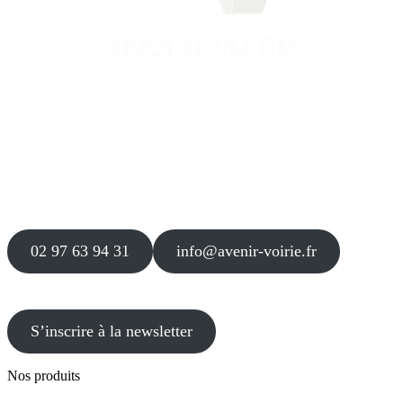
Siège
16 place Théodore Fantin Latour
56 000 VANNES
Agence
12 le Clos Blanc
49 530 LIRÉ
02 97 63 94 31
info@avenir-voirie.fr
S’inscrire à la newsletter
Nos produits