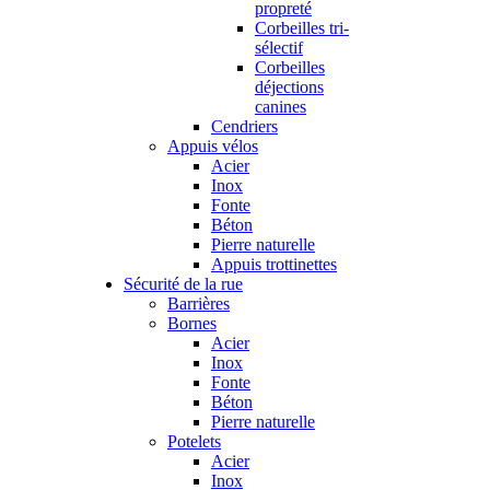
propreté
Corbeilles tri-
sélectif
Corbeilles
déjections
canines
Cendriers
Appuis vélos
Acier
Inox
Fonte
Béton
Pierre naturelle
Appuis trottinettes
Sécurité de la rue
Barrières
Bornes
Acier
Inox
Fonte
Béton
Pierre naturelle
Potelets
Acier
Inox