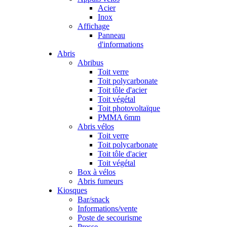
Acier
Inox
Affichage
Panneau
d'informations
Abris
Abribus
Toit verre
Toit polycarbonate
Toit tôle d'acier
Toit végétal
Toit photovoltaïque
PMMA 6mm
Abris vélos
Toit verre
Toit polycarbonate
Toit tôle d'acier
Toit végétal
Box à vélos
Abris fumeurs
Kiosques
Bar/snack
Informations/vente
Poste de secourisme
Presse