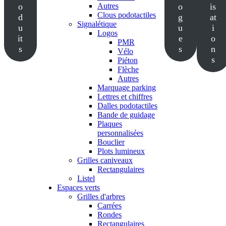
o
Autres
o
is
Clous podotactiles
d
g
at
Signalétique
u
u
i
Logos
it
e
o
PMR
s
s
n
Vélo
s
Piéton
Flèche
Autres
Marquage parking
Lettres et chiffres
Dalles podotactiles
Bande de guidage
Plaques
personnalisées
Bouclier
Plots lumineux
Grilles caniveaux
Rectangulaires
Listel
Espaces verts
Grilles d'arbres
Carrées
Rondes
Rectangulaires