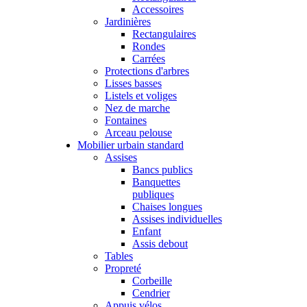
Accessoires
Jardinières
Rectangulaires
Rondes
Carrées
Protections d'arbres
Lisses basses
Listels et voliges
Nez de marche
Fontaines
Arceau pelouse
Mobilier urbain standard
Assises
Bancs publics
Banquettes
publiques
Chaises longues
Assises individuelles
Enfant
Assis debout
Tables
Propreté
Corbeille
Cendrier
Appuis vélos