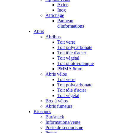
Acier
Inox
Affichage
Panneau
d'informations
Abris
Abribus
Toit verre
Toit polycarbonate
Toit tôle d'acier
Toit végétal
Toit photovoltaïque
PMMA 6mm
Abris vélos
Toit verre
Toit polycarbonate
Toit tôle d'acier
Toit végétal
Box à vélos
Abris fumeurs
Kiosques
Bar/snack
Informations/vente
Poste de secourisme
Presse