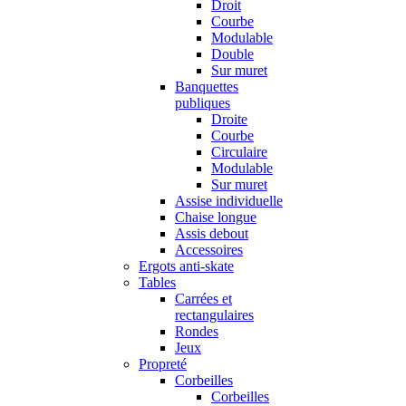
Droit
Courbe
Modulable
Double
Sur muret
Banquettes
publiques
Droite
Courbe
Circulaire
Modulable
Sur muret
Assise individuelle
Chaise longue
Assis debout
Accessoires
Ergots anti-skate
Tables
Carrées et
rectangulaires
Rondes
Jeux
Propreté
Corbeilles
Corbeilles