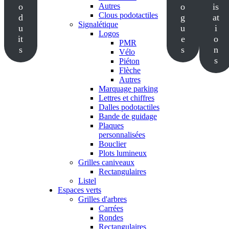
o
Autres
o
is
Clous podotactiles
d
g
at
Signalétique
u
u
i
Logos
it
e
o
PMR
s
s
n
Vélo
s
Piéton
Flèche
Autres
Marquage parking
Lettres et chiffres
Dalles podotactiles
Bande de guidage
Plaques
personnalisées
Bouclier
Plots lumineux
Grilles caniveaux
Rectangulaires
Listel
Espaces verts
Grilles d'arbres
Carrées
Rondes
Rectangulaires