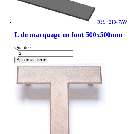
Réf. : 21347AV
L de marquage en font 500x500mm
Quantité
quantité
–
+
de
Ajouter au panier
L
de
marquage
en
font
500x500mm