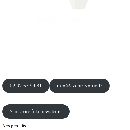
Siège
16 place Théodore Fantin Latour
56 000 VANNES
Agence
12 le Clos Blanc
49 530 LIRÉ
02 97 63 94 31
info@avenir-voirie.fr
S’inscrire à la newsletter
Nos produits