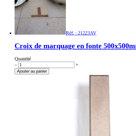
Réf. : 21223AV
Croix de marquage en fonte 500x500
Quantité
quantité
–
+
de
Ajouter au panier
Croix
de
marquage
en
fonte
500x500mm