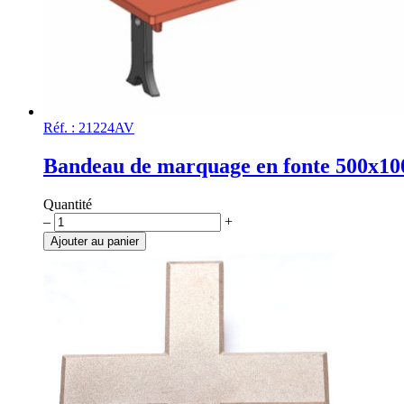
Réf. : 21224AV
Bandeau de marquage en fonte 500x1
Quantité
quantité
–
+
de
Ajouter au panier
Bandeau
de
marquage
en
fonte
500x100mm,
oxyru