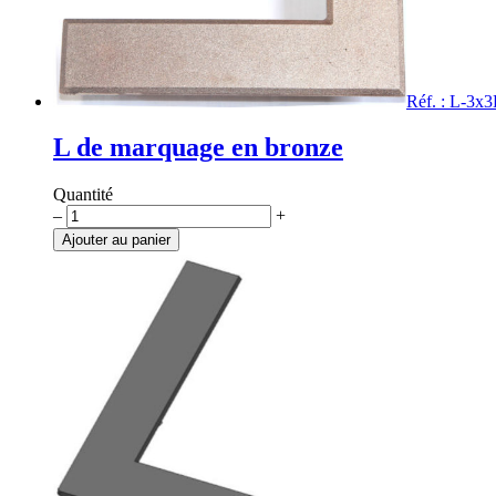
Réf. : L-3x
L de marquage en bronze
Quantité
quantité
–
+
de
Ajouter au panier
L
de
marquage
en
bronze