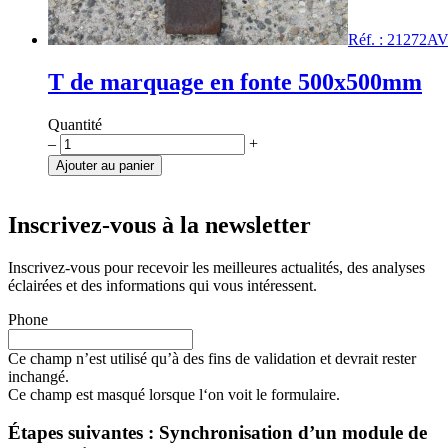
Réf. : 21272A
T de marquage en fonte 500x500mm
Quantité
quantité
–
+
de
Ajouter au panier
T
de
marquage
Inscrivez-vous à la newsletter
en
fonte
Inscrivez-vous pour recevoir les meilleures actualités, des analyses
500x500mm
éclairées et des informations qui vous intéressent.
Phone
Ce champ n’est utilisé qu’à des fins de validation et devrait rester
inchangé.
Ce champ est masqué lorsque l‘on voit le formulaire.
Étapes suivantes : Synchronisation d’un module de