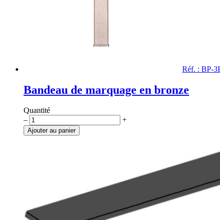
Réf. : BP-
Bandeau de marquage en bronze
Quantité
quantité
–
+
de
Ajouter au panier
Bandeau
de
marquage
en
bronze