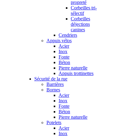
propreté
Corbeilles tri-
sélectif
Corbeilles
déjections
canines
Cendriers
Appuis vélos
Acier
Inox
Fonte
Béton
Pierre naturelle
Appuis trottinettes
Sécurité de la rue
Barrières
Bornes
Acier
Inox
Fonte
Béton
Pierre naturelle
Potelets
Acier
Inox