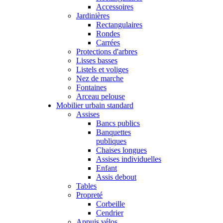
Accessoires
Jardinières
Rectangulaires
Rondes
Carrées
Protections d'arbres
Lisses basses
Listels et voliges
Nez de marche
Fontaines
Arceau pelouse
Mobilier urbain standard
Assises
Bancs publics
Banquettes
publiques
Chaises longues
Assises individuelles
Enfant
Assis debout
Tables
Propreté
Corbeille
Cendrier
Appuis vélos