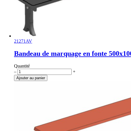
21271AV
Bandeau de marquage en fonte 500x1
Quantité
quantité
–
+
de
Ajouter au panier
Bandeau
de
marquage
en
fonte
500x100mm,
noir