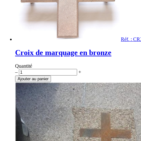
Réf. : C
Croix de marquage en bronze
Quantité
quantité
–
+
de
Ajouter au panier
Croix
de
marquage
en
bronze