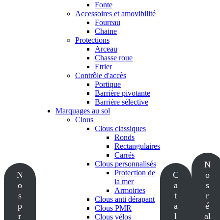
Fonte
Accessoires et amovibilité
Foureau
Chaine
Protections
Arceau
Chasse roue
Etrier
Contrôle d'accès
Portique
Barrière pivotante
Barrière sélective
Marquages au sol
Clous
Clous classiques
Ronds
Rectangulaires
Carrés
Clous personnalisés
N
Protection de
N
C
o
la mer
o
a
s
Armoiries
s
t
r
Clous anti dérapant
p
a
é
Clous PMR
r
l
al
Clous vélos