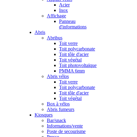
Acier
Inox
Affichage
Panneau
d'informations
Abris
Abribus
Toit verre
Toit polycarbonate
Toit tôle d'acier
Toit végétal
Toit photovoltaïque
PMMA 6mm
Abris vélos
Toit verre
Toit polycarbonate
Toit tôle d'acier
Toit végétal
Box à vélos
Abris fumeurs
Kiosques
Bar/snack
Informations/vente
Poste de secourisme
Presse