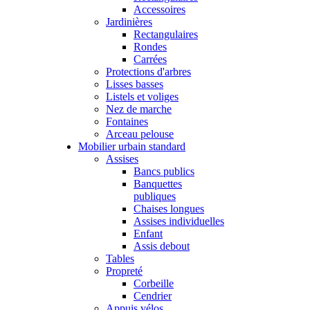
Accessoires
Jardinières
Rectangulaires
Rondes
Carrées
Protections d'arbres
Lisses basses
Listels et voliges
Nez de marche
Fontaines
Arceau pelouse
Mobilier urbain standard
Assises
Bancs publics
Banquettes
publiques
Chaises longues
Assises individuelles
Enfant
Assis debout
Tables
Propreté
Corbeille
Cendrier
Appuis vélos