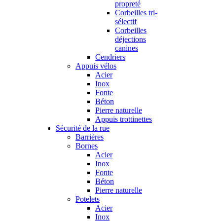
propreté
Corbeilles tri-
sélectif
Corbeilles
déjections
canines
Cendriers
Appuis vélos
Acier
Inox
Fonte
Béton
Pierre naturelle
Appuis trottinettes
Sécurité de la rue
Barrières
Bornes
Acier
Inox
Fonte
Béton
Pierre naturelle
Potelets
Acier
Inox