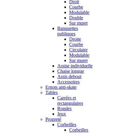
Droit
Courbe
Modulable
Double
Sur muret
Banquettes
publiques
Droite
Courbe
Circulaire
Modulable
Sur muret
Assise individuelle
Chaise longue
Assis debout
Accessoires
Ergots anti-skate
Tables
Carrées et
rectangulaires
Rondes
Jeux
Propreté
Corbeilles
Corbeilles