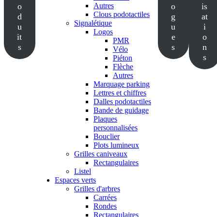
o
Autres
o
is
Clous podotactiles
d
g
at
Signalétique
u
u
i
Logos
it
e
o
PMR
s
s
n
Vélo
s
Piéton
Flèche
Autres
Marquage parking
Lettres et chiffres
Dalles podotactiles
Bande de guidage
Plaques
personnalisées
Bouclier
Plots lumineux
Grilles caniveaux
Rectangulaires
Listel
Espaces verts
Grilles d'arbres
Carrées
Rondes
Rectangulaires