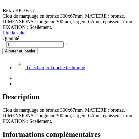
Réf. :
BP-3B-G
Clou de marquage en bronze 300x67mm. MATIERE : bronze.
DIMENSIONS : longueur 300mm, largeur 67mm, épaisseur 7 mm.
FIXATION : Scellement.
Lire la suite
Quantité
quantité
–
+
de
Ajouter au panier
Bandeau
de
marquage
Télécharger la fiche technique
en
bronze
Description
Clou de marquage en bronze 300x67mm. MATIERE : bronze.
DIMENSIONS : longueur 300mm, largeur 67mm, épaisseur 7 mm.
FIXATION : Scellement.
Informations complémentaires