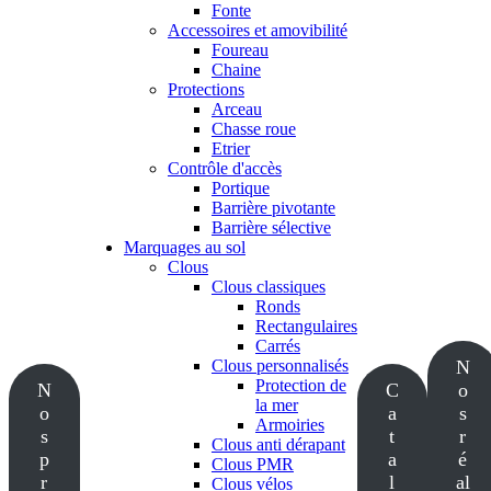
Fonte
Accessoires et amovibilité
Foureau
Chaine
Protections
Arceau
Chasse roue
Etrier
Contrôle d'accès
Portique
Barrière pivotante
Barrière sélective
Marquages au sol
Clous
Clous classiques
Ronds
Rectangulaires
Carrés
Clous personnalisés
N
Protection de
N
C
o
la mer
o
a
s
Armoiries
s
t
r
Clous anti dérapant
p
a
é
Clous PMR
r
l
al
Clous vélos