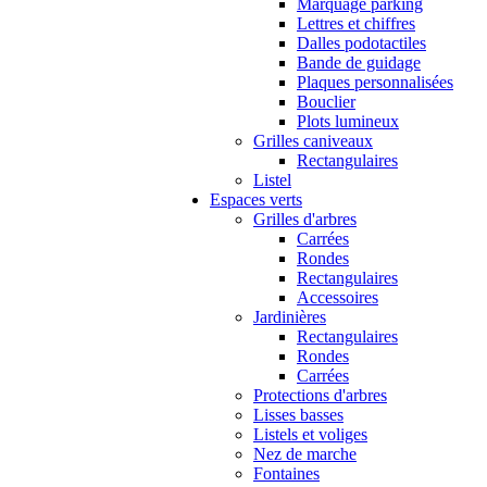
Marquage parking
Lettres et chiffres
Dalles podotactiles
Bande de guidage
Plaques personnalisées
Bouclier
Plots lumineux
Grilles caniveaux
Rectangulaires
Listel
Espaces verts
Grilles d'arbres
Carrées
Rondes
Rectangulaires
Accessoires
Jardinières
Rectangulaires
Rondes
Carrées
Protections d'arbres
Lisses basses
Listels et voliges
Nez de marche
Fontaines