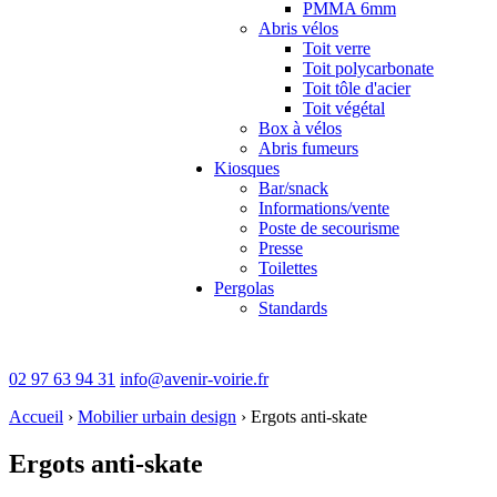
PMMA 6mm
Abris vélos
Toit verre
Toit polycarbonate
Toit tôle d'acier
Toit végétal
Box à vélos
Abris fumeurs
Kiosques
Bar/snack
Informations/vente
Poste de secourisme
Presse
Toilettes
Pergolas
Standards
02 97 63 94 31
info@avenir-voirie.fr
Accueil
›
Mobilier urbain design
›
Ergots anti-skate
Ergots anti-skate