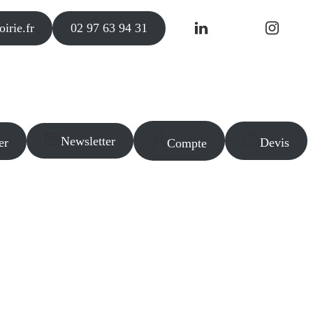
irie.fr
02 97 63 94 31
Newsletter
er
Devis
Compte