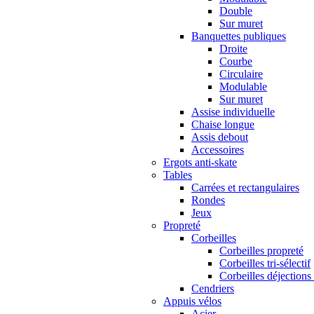
Double
Sur muret
Banquettes publiques
Droite
Courbe
Circulaire
Modulable
Sur muret
Assise individuelle
Chaise longue
Assis debout
Accessoires
Ergots anti-skate
Tables
Carrées et rectangulaires
Rondes
Jeux
Propreté
Corbeilles
Corbeilles propreté
Corbeilles tri-sélectif
Corbeilles déjections
Cendriers
Appuis vélos
Acier