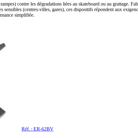
 rampes) contre les dégradations liées au skateboard ou au grattage. Fa
es sensibles (centres-villes, gares), ces dispositifs répondent aux exigen
enance simplifiée.
Réf. : ER-62BV