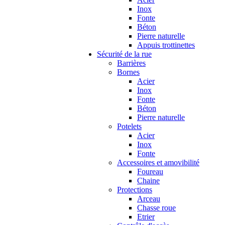
Inox
Fonte
Béton
Pierre naturelle
Appuis trottinettes
Sécurité de la rue
Barrières
Bornes
Acier
Inox
Fonte
Béton
Pierre naturelle
Potelets
Acier
Inox
Fonte
Accessoires et amovibilité
Foureau
Chaine
Protections
Arceau
Chasse roue
Etrier