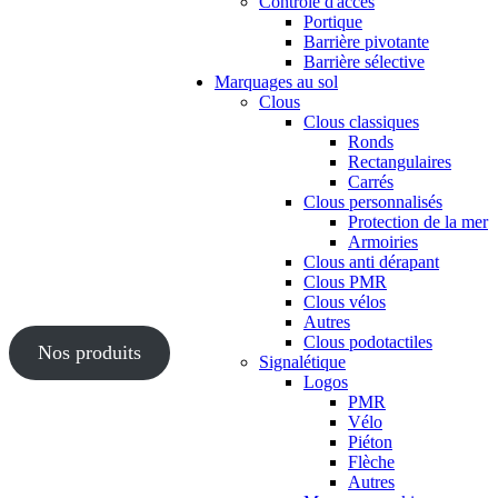
Contrôle d'accès
Portique
Barrière pivotante
Barrière sélective
Marquages au sol
Clous
Clous classiques
Ronds
Rectangulaires
Carrés
Clous personnalisés
Protection de la mer
Armoiries
Clous anti dérapant
Clous PMR
Clous vélos
Autres
Clous podotactiles
Nos produits
Signalétique
Logos
PMR
Vélo
Piéton
Flèche
Autres