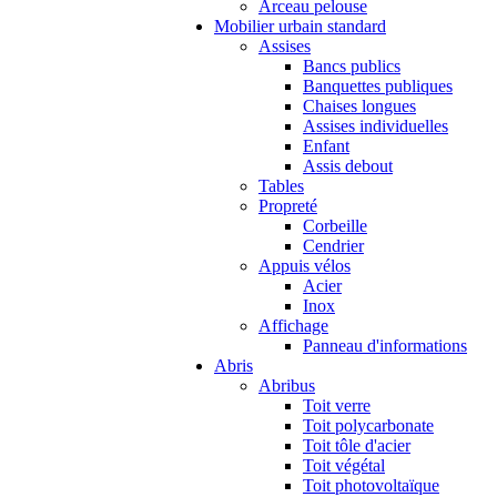
Arceau pelouse
Mobilier urbain standard
Assises
Bancs publics
Banquettes publiques
Chaises longues
Assises individuelles
Enfant
Assis debout
Tables
Propreté
Corbeille
Cendrier
Appuis vélos
Acier
Inox
Affichage
Panneau d'informations
Abris
Abribus
Toit verre
Toit polycarbonate
Toit tôle d'acier
Toit végétal
Toit photovoltaïque