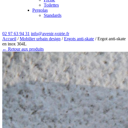
Toilettes
Pergolas
Standards
02 97 63 94 31
info@avenir-voirie.fr
Accueil
/
Mobilier urbain design
/
Ergots anti-skate
/ Ergot anti-skate
en inox 304L
← Retour aux produits