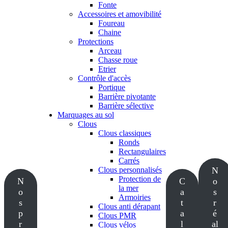
Fonte
Accessoires et amovibilité
Foureau
Chaine
Protections
Arceau
Chasse roue
Etrier
Contrôle d'accès
Portique
Barrière pivotante
Barrière sélective
Marquages au sol
Clous
Clous classiques
Ronds
Rectangulaires
Carrés
Clous personnalisés
N
Protection de
N
C
o
la mer
o
a
s
Armoiries
s
t
r
Clous anti dérapant
p
a
é
Clous PMR
r
l
al
Clous vélos