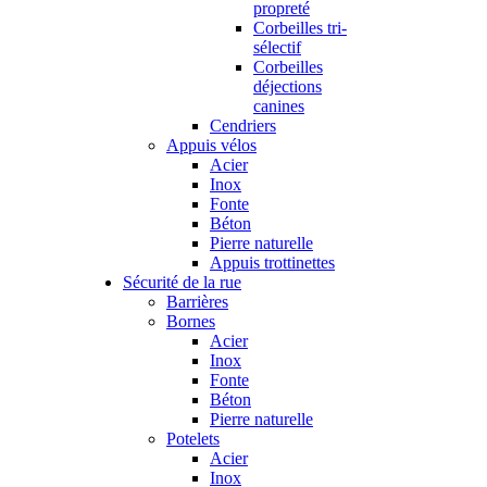
propreté
Corbeilles tri-
sélectif
Corbeilles
déjections
canines
Cendriers
Appuis vélos
Acier
Inox
Fonte
Béton
Pierre naturelle
Appuis trottinettes
Sécurité de la rue
Barrières
Bornes
Acier
Inox
Fonte
Béton
Pierre naturelle
Potelets
Acier
Inox