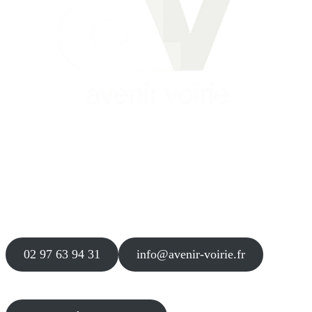
Siège
16 place Théodore Fantin Latour
56 000 VANNES
Agence
12 le Clos Blanc
49 530 LIRÉ
02 97 63 94 31
info@avenir-voirie.fr