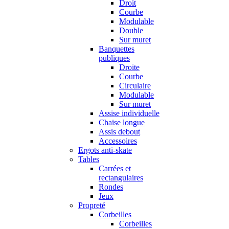
Droit
Courbe
Modulable
Double
Sur muret
Banquettes
publiques
Droite
Courbe
Circulaire
Modulable
Sur muret
Assise individuelle
Chaise longue
Assis debout
Accessoires
Ergots anti-skate
Tables
Carrées et
rectangulaires
Rondes
Jeux
Propreté
Corbeilles
Corbeilles