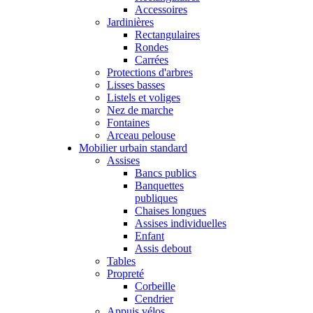
Accessoires
Jardinières
Rectangulaires
Rondes
Carrées
Protections d'arbres
Lisses basses
Listels et voliges
Nez de marche
Fontaines
Arceau pelouse
Mobilier urbain standard
Assises
Bancs publics
Banquettes
publiques
Chaises longues
Assises individuelles
Enfant
Assis debout
Tables
Propreté
Corbeille
Cendrier
Appuis vélos