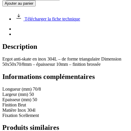
de
Ajouter au panier
Ergot
anti-
skate
Télécharger la fiche technique
en
inox
304L
Description
Ergot anti-skate en inox 304L – de forme triangulaire Dimension
50x50x70/8mm – épaissesur 10mm – finition brossée
Informations complémentaires
Longueur (mm)
70/8
Largeur (mm)
50
Epaisseur (mm)
50
Finition
Brut
Matière
Inox 304l
Fixation
Scellement
Produits similaires