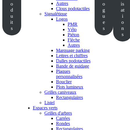
o
Autres
o
is
Clous podotactiles
d
g
at
Signalétique
u
u
i
Logos
it
e
o
PMR
s
s
n
Vélo
s
Piéton
Flèche
Autres
Marquage parking
Lettres et chiffres
Dalles podotactiles
Bande de guidage
Plaques
personnalisées
Bouclier
Plots lumineux
Grilles caniveaux
Rectangulaires
Listel
Espaces verts
Grilles d'arbres
Carrées
Rondes
Rectangulaires