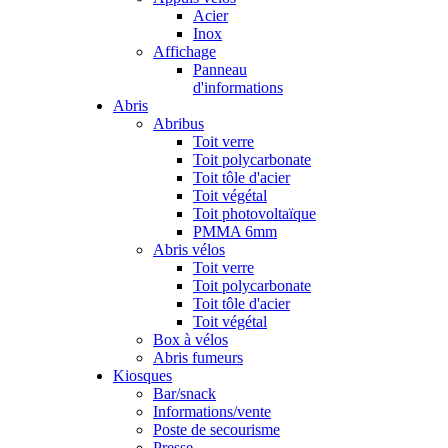
Acier
Inox
Affichage
Panneau
d'informations
Abris
Abribus
Toit verre
Toit polycarbonate
Toit tôle d'acier
Toit végétal
Toit photovoltaïque
PMMA 6mm
Abris vélos
Toit verre
Toit polycarbonate
Toit tôle d'acier
Toit végétal
Box à vélos
Abris fumeurs
Kiosques
Bar/snack
Informations/vente
Poste de secourisme
Presse