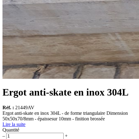
Ergot anti-skate en inox 304L
Réf. :
21449AV
Ergot anti-skate en inox 304L - de forme triangulaire Dimension
50x50x70/8mm - épaissesur 10mm - finition brossée
Lire la suite
Quantité
quantité
–
+