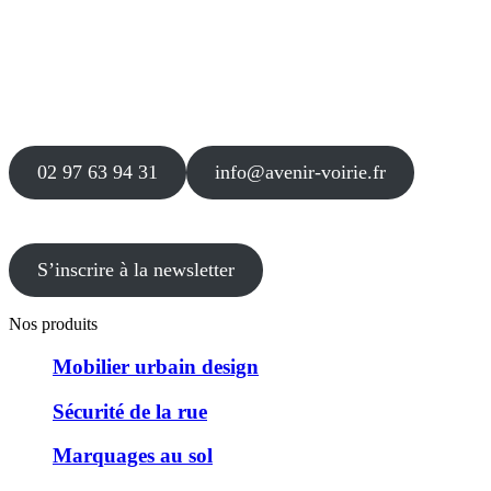
Siège
16 place Théodore Fantin Latour
56 000 VANNES
Agence
12 le Clos Blanc
49 530 LIRÉ
02 97 63 94 31
info@avenir-voirie.fr
S’inscrire à la newsletter
Nos produits
Mobilier urbain design
Sécurité de la rue
Marquages au sol