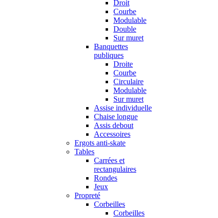
Droit
Courbe
Modulable
Double
Sur muret
Banquettes
publiques
Droite
Courbe
Circulaire
Modulable
Sur muret
Assise individuelle
Chaise longue
Assis debout
Accessoires
Ergots anti-skate
Tables
Carrées et
rectangulaires
Rondes
Jeux
Propreté
Corbeilles
Corbeilles