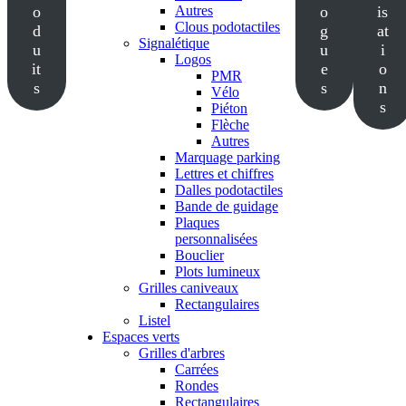
o
Autres
o
is
Clous podotactiles
d
g
at
Signalétique
u
u
i
Logos
it
e
o
PMR
s
s
n
Vélo
s
Piéton
Flèche
Autres
Marquage parking
Lettres et chiffres
Dalles podotactiles
Bande de guidage
Plaques
personnalisées
Bouclier
Plots lumineux
Grilles caniveaux
Rectangulaires
Listel
Espaces verts
Grilles d'arbres
Carrées
Rondes
Rectangulaires