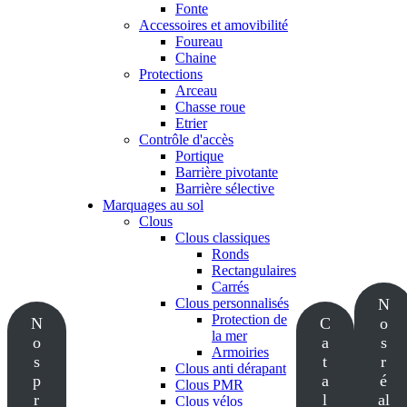
Fonte
Accessoires et amovibilité
Foureau
Chaine
Protections
Arceau
Chasse roue
Etrier
Contrôle d'accès
Portique
Barrière pivotante
Barrière sélective
Marquages au sol
Clous
Clous classiques
Ronds
Rectangulaires
Carrés
Clous personnalisés
N
Protection de
N
C
o
la mer
o
a
s
Armoiries
s
t
r
Clous anti dérapant
p
a
é
Clous PMR
r
l
al
Clous vélos