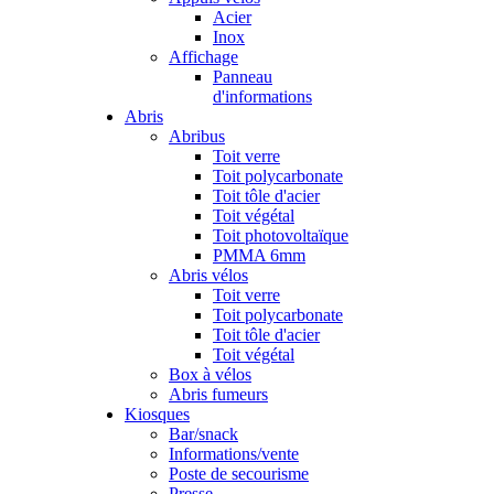
Acier
Inox
Affichage
Panneau
d'informations
Abris
Abribus
Toit verre
Toit polycarbonate
Toit tôle d'acier
Toit végétal
Toit photovoltaïque
PMMA 6mm
Abris vélos
Toit verre
Toit polycarbonate
Toit tôle d'acier
Toit végétal
Box à vélos
Abris fumeurs
Kiosques
Bar/snack
Informations/vente
Poste de secourisme
Presse