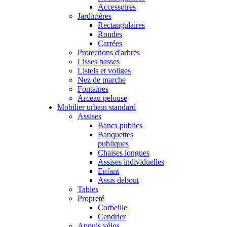
Accessoires
Jardinières
Rectangulaires
Rondes
Carrées
Protections d'arbres
Lisses basses
Listels et voliges
Nez de marche
Fontaines
Arceau pelouse
Mobilier urbain standard
Assises
Bancs publics
Banquettes
publiques
Chaises longues
Assises individuelles
Enfant
Assis debout
Tables
Propreté
Corbeille
Cendrier
Appuis vélos