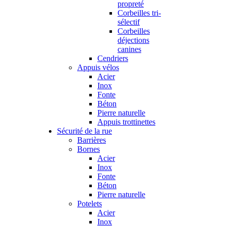
propreté
Corbeilles tri-
sélectif
Corbeilles
déjections
canines
Cendriers
Appuis vélos
Acier
Inox
Fonte
Béton
Pierre naturelle
Appuis trottinettes
Sécurité de la rue
Barrières
Bornes
Acier
Inox
Fonte
Béton
Pierre naturelle
Potelets
Acier
Inox