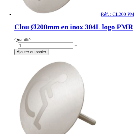
Réf. : CL200-P
Clou Ø200mm en inox 304L logo PMR
Quantité
quantité
–
+
de
Ajouter au panier
Clou
Ø200mm
en
inox
304L
logo
PMR