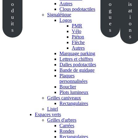
o
Autres
o
is
Clous podotactiles
d
g
at
Signalétique
u
u
i
Logos
it
e
o
PMR
s
s
n
Vélo
s
Piéton
Flèche
Autres
Marquage parking
Lettres et chiffres
Dalles podotactiles
Bande de guidage
Plaques
personnalisées
Bouclier
Plots lumineux
Grilles caniveaux
Rectangulaires
Listel
Espaces verts
Grilles d'arbres
Carrées
Rondes
Rectangulaires