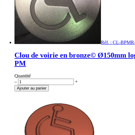
Réf. : CL-BPMR
Clou de voirie en bronze© Ø150mm lo
PM
Quantité
quantité
–
+
de
Ajouter au panier
Clou
de
voirie
en
bronze©
Ø150mm
logo
PM