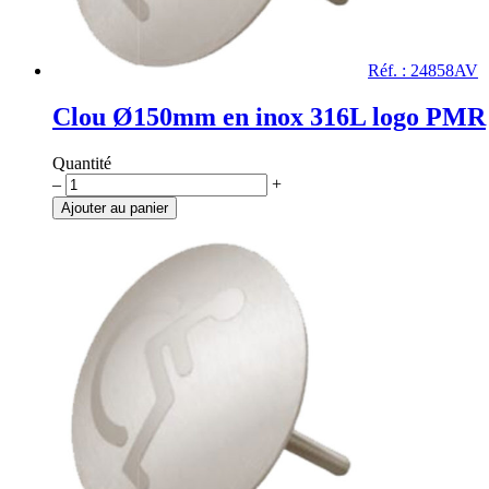
Réf. : 24858AV
Clou Ø150mm en inox 316L logo PMR
Quantité
quantité
–
+
de
Ajouter au panier
Clou
Ø150mm
en
inox
316L
logo
PMR