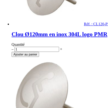
Réf. : CL120-
Clou Ø120mm en inox 304L logo PMR
Quantité
quantité
–
+
de
Ajouter au panier
Clou
Ø120mm
en
inox
304L
logo
PMR