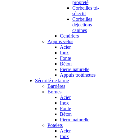
propreté
Corbeilles tri-
sélectif
Corbeilles
déjections
canines
Cendriers
Appuis vélos
Acier
Inox
Fonte
Béton
Pierre naturelle
Appuis trottinettes
Sécurité de la rue
Barrières
Bornes
Acier
Inox
Fonte
Béton
Pierre naturelle
Potelets
Acier
Inox