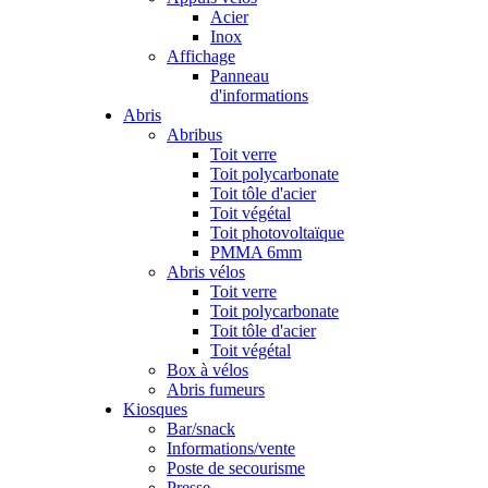
Acier
Inox
Affichage
Panneau
d'informations
Abris
Abribus
Toit verre
Toit polycarbonate
Toit tôle d'acier
Toit végétal
Toit photovoltaïque
PMMA 6mm
Abris vélos
Toit verre
Toit polycarbonate
Toit tôle d'acier
Toit végétal
Box à vélos
Abris fumeurs
Kiosques
Bar/snack
Informations/vente
Poste de secourisme
Presse