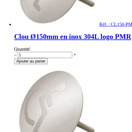
Réf. : CL150-P
Clou Ø150mm en inox 304L logo PMR
Quantité
quantité
–
+
de
Ajouter au panier
Clou
Ø150mm
en
inox
304L
logo
PMR