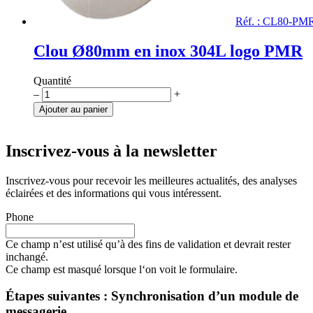
Réf. : CL80-PM
Clou Ø80mm en inox 304L logo PMR
Quantité
quantité
–
+
de
Ajouter au panier
Clou
Ø80mm
en
Inscrivez-vous à la newsletter
inox
304L
Inscrivez-vous pour recevoir les meilleures actualités, des analyses
logo
éclairées et des informations qui vous intéressent.
PMR
Phone
Ce champ n’est utilisé qu’à des fins de validation et devrait rester
inchangé.
Ce champ est masqué lorsque l‘on voit le formulaire.
Étapes suivantes : Synchronisation d’un module de
messagerie