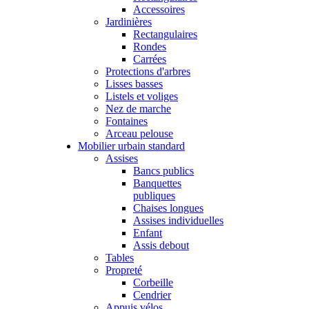
Accessoires
Jardinières
Rectangulaires
Rondes
Carrées
Protections d'arbres
Lisses basses
Listels et voliges
Nez de marche
Fontaines
Arceau pelouse
Mobilier urbain standard
Assises
Bancs publics
Banquettes
publiques
Chaises longues
Assises individuelles
Enfant
Assis debout
Tables
Propreté
Corbeille
Cendrier
Appuis vélos