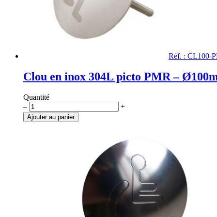
Réf. : CL100-
Clou en inox 304L picto PMR – Ø100
Quantité
quantité
–
+
de
Ajouter au panier
Clou
en
inox
304L
picto
PMR
-
Ø100mm