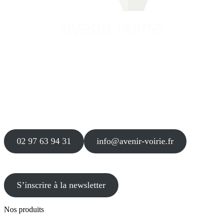
Siège
16 place Théodore Fantin Latour
56 000 VANNES
Agence
12 le Clos Blanc
49 530 LIRÉ
02 97 63 94 31
info@avenir-voirie.fr
S’inscrire à la newsletter
Nos produits