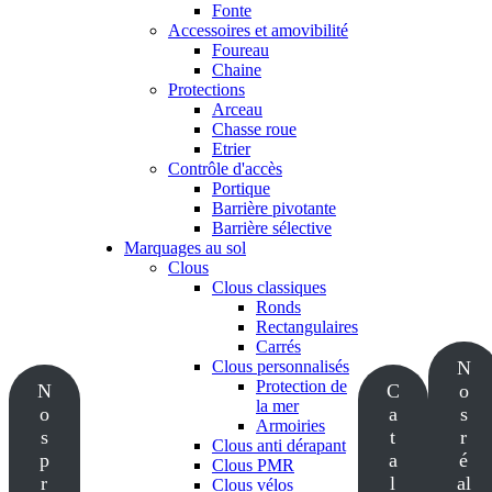
Fonte
Accessoires et amovibilité
Foureau
Chaine
Protections
Arceau
Chasse roue
Etrier
Contrôle d'accès
Portique
Barrière pivotante
Barrière sélective
Marquages au sol
Clous
Clous classiques
Ronds
Rectangulaires
Carrés
Clous personnalisés
N
Protection de
N
C
o
la mer
o
a
s
Armoiries
s
t
r
Clous anti dérapant
p
a
é
Clous PMR
r
l
al
Clous vélos