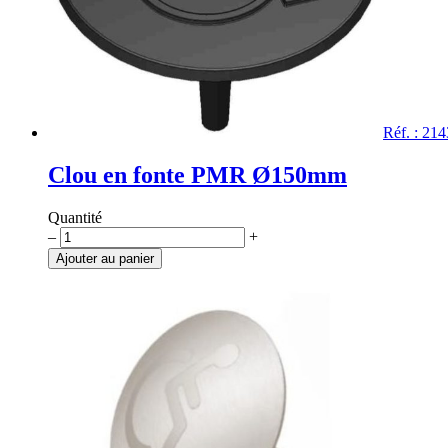
Réf. : 21
Clou en fonte PMR Ø150mm
Quantité
quantité
–
+
de
Ajouter au panier
Clou
en
fonte
PMR
Ø150mm