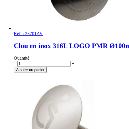
Réf. : 23701AV
Clou en inox 316L LOGO PMR Ø10
Quantité
quantité
–
+
de
Ajouter au panier
Clou
en
inox
316L
LOGO
PMR
Ø100mm