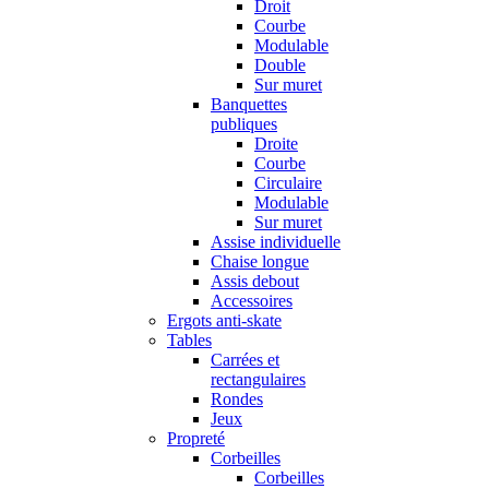
Droit
Courbe
Modulable
Double
Sur muret
Banquettes
publiques
Droite
Courbe
Circulaire
Modulable
Sur muret
Assise individuelle
Chaise longue
Assis debout
Accessoires
Ergots anti-skate
Tables
Carrées et
rectangulaires
Rondes
Jeux
Propreté
Corbeilles
Corbeilles