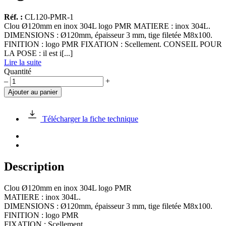
Réf. :
CL120-PMR-1
Clou Ø120mm en inox 304L logo PMR MATIERE : inox 304L.
DIMENSIONS : Ø120mm, épaisseur 3 mm, tige filetée M8x100.
FINITION : logo PMR FIXATION : Scellement. CONSEIL POUR
LA POSE : il est i[...]
Lire la suite
Quantité
quantité
–
+
de
Ajouter au panier
Clou
Ø120mm
en
Télécharger la fiche technique
inox
304L
logo
PMR
Description
Clou Ø120mm en inox 304L logo PMR
MATIERE : inox 304L.
DIMENSIONS : Ø120mm, épaisseur 3 mm, tige filetée M8x100.
FINITION : logo PMR
FIXATION : Scellement.