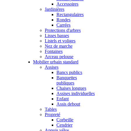
Accessoires
Jardinières
Rectangulaires
Rondes
Carrées
Protections d'arbres
Lisses basses
Listels et voliges
Nez de marche
Fontaines
Arceau pelouse
Mobilier urbain standard
Assises
Bancs publics
Banquettes
publiques
Chaises longues
Assises individuelles
Enfant
Assis debout
Tables
Propreté
Corbeille
Cendrier
Appuis vélos