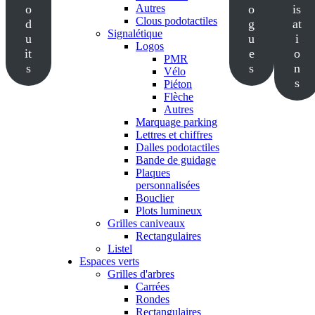
o
Autres
o
is
Clous podotactiles
d
g
at
Signalétique
u
u
i
Logos
it
e
o
PMR
s
s
n
Vélo
s
Piéton
Flèche
Autres
Marquage parking
Lettres et chiffres
Dalles podotactiles
Bande de guidage
Plaques
personnalisées
Bouclier
Plots lumineux
Grilles caniveaux
Rectangulaires
Listel
Espaces verts
Grilles d'arbres
Carrées
Rondes
Rectangulaires