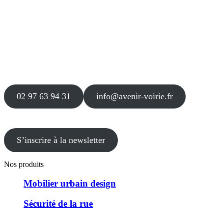
Siège
16 place Théodore Fantin Latour
56 000 VANNES
Agence
12 le Clos Blanc
49 530 LIRÉ
02 97 63 94 31
info@avenir-voirie.fr
S’inscrire à la newsletter
Nos produits
Mobilier urbain design
Sécurité de la rue