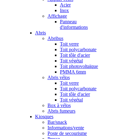
Acier
Inox
Affichage
Panneau
d'informations
Abris
Abribus
Toit verre
Toit polycarbonate
Toit tôle d'acier
Toit végétal
Toit photovoltaïque
PMMA 6mm
Abris vélos
Toit verre
Toit polycarbonate
Toit tôle d'acier
Toit végétal
Box à vélos
Abris fumeurs
Kiosques
Bar/snack
Informations/vente
Poste de secourisme
Presse