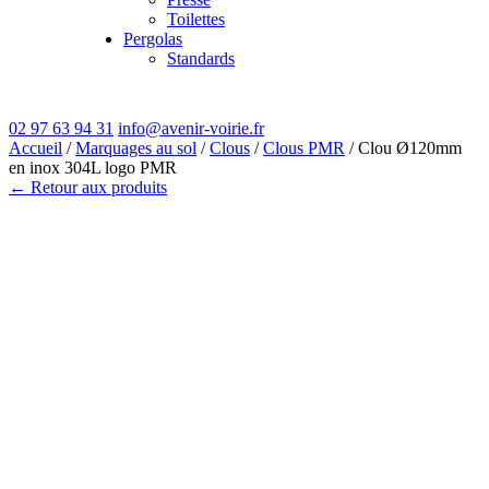
Toilettes
Pergolas
Standards
02 97 63 94 31
info@avenir-voirie.fr
Accueil
/
Marquages au sol
/
Clous
/
Clous PMR
/ Clou Ø120mm
en inox 304L logo PMR
← Retour aux produits