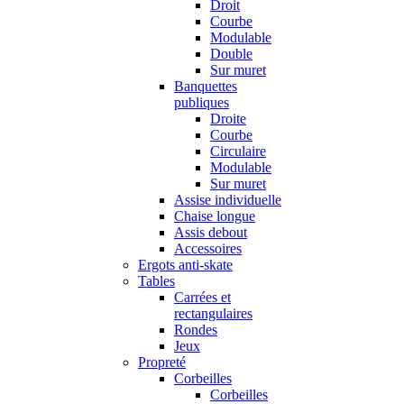
Droit
Courbe
Modulable
Double
Sur muret
Banquettes
publiques
Droite
Courbe
Circulaire
Modulable
Sur muret
Assise individuelle
Chaise longue
Assis debout
Accessoires
Ergots anti-skate
Tables
Carrées et
rectangulaires
Rondes
Jeux
Propreté
Corbeilles
Corbeilles