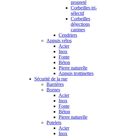
propreté
Corbeilles tri-
sélectif
Corbeilles
déjections
canines
Cendriers
Appuis vélos
Acier
Inox
Fonte
Béton
Pierre naturelle
Appuis trottinettes
Sécurité de la rue
Barrières
Bornes
Acier
Inox
Fonte
Béton
Pierre naturelle
Potelets
Acier
Inox