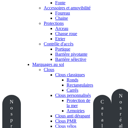
Fonte
Accessoires et amovibilité
Foureau
Chaine
Protections
Arceau
Chasse roue
Etrier
Contrôle d'accès
Portique
Barrière pivotante
Barrière sélective
Marquages au sol
Clous
Clous classiques
Ronds
Rectangulaires
Carrés
Clous personnalisés
N
Protection de
N
C
o
la mer
o
a
s
Armoiries
s
t
r
Clous anti dérapant
p
a
é
Clous PMR
r
l
al
Clous vélos