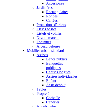
Accessoires
Jardinières
Rectangulaires
Rondes
Carrées
Protections d'arbres
Lisses basses
Listels et voliges
Nez de marche
Fontaines
Arceau pelouse
Mobilier urbain standard
Assises
Bancs publics
Banquettes
publiques
Chaises longues
Assises individuelles
Enfant
Assis debout
Tables
Propreté
Corbeille
Cendrier
Appuis vélos