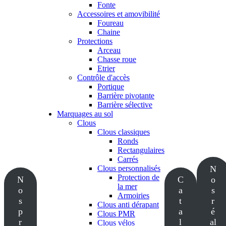
Fonte
Accessoires et amovibilité
Foureau
Chaine
Protections
Arceau
Chasse roue
Etrier
Contrôle d'accès
Portique
Barrière pivotante
Barrière sélective
Marquages au sol
Clous
Clous classiques
Ronds
Rectangulaires
Carrés
Clous personnalisés
N
Protection de
N
C
o
la mer
o
a
s
Armoiries
s
t
r
Clous anti dérapant
p
a
é
Clous PMR
r
l
al
Clous vélos