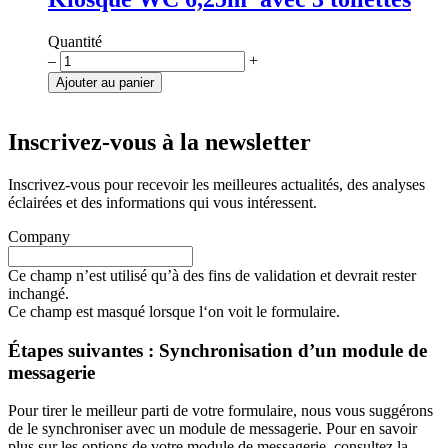
Quantité
quantité
–
+
de
Ajouter au panier
Kiosque
WC
6,25m²
Inscrivez-vous à la newsletter
avec
3
Inscrivez-vous pour recevoir les meilleures actualités, des analyses
toilettes
éclairées et des informations qui vous intéressent.
Company
Ce champ n’est utilisé qu’à des fins de validation et devrait rester
inchangé.
Ce champ est masqué lorsque l‘on voit le formulaire.
Étapes suivantes : Synchronisation d’un module de
messagerie
Pour tirer le meilleur parti de votre formulaire, nous vous suggérons
de le synchroniser avec un module de messagerie. Pour en savoir
plus sur les options de votre module de messagerie, consultez la