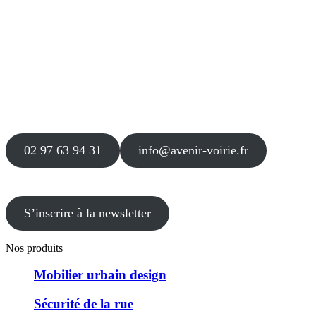
Siège
16 place Théodore Fantin Latour
56 000 VANNES
Agence
12 le Clos Blanc
49 530 LIRÉ
02 97 63 94 31
info@avenir-voirie.fr
S’inscrire à la newsletter
Nos produits
Mobilier urbain design
Sécurité de la rue