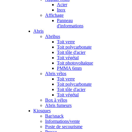
Acier
Inox
Affichage
Panneau
d'informations
Abris
Abribus
Toit verre
Toit polycarbonate
Toit tôle d'acier
Toit végétal
Toit photovoltaïque
PMMA 6mm
Abris vélos
Toit verre
Toit polycarbonate
Toit tôle d'acier
Toit végétal
Box à vélos
Abris fumeurs
Kiosques
Bar/snack
Informations/vente
Poste de secourisme
Presse