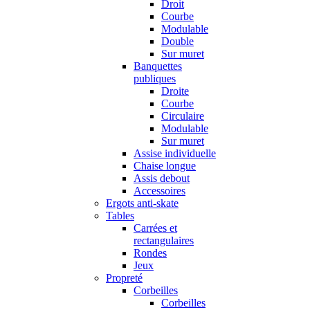
Droit
Courbe
Modulable
Double
Sur muret
Banquettes
publiques
Droite
Courbe
Circulaire
Modulable
Sur muret
Assise individuelle
Chaise longue
Assis debout
Accessoires
Ergots anti-skate
Tables
Carrées et
rectangulaires
Rondes
Jeux
Propreté
Corbeilles
Corbeilles