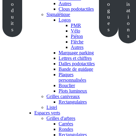
o
Autres
o
is
Clous podotactiles
d
g
at
Signalétique
u
u
i
Logos
it
e
o
PMR
s
s
n
Vélo
s
Piéton
Flèche
Autres
Marquage parking
Lettres et chiffres
Dalles podotactiles
Bande de guidage
Plaques
personnalisées
Bouclier
Plots lumineux
Grilles caniveaux
Rectangulaires
Listel
Espaces verts
Grilles d'arbres
Carrées
Rondes
Rectangulaires