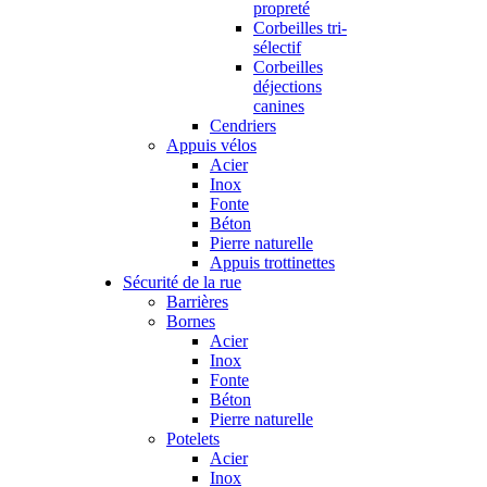
propreté
Corbeilles tri-
sélectif
Corbeilles
déjections
canines
Cendriers
Appuis vélos
Acier
Inox
Fonte
Béton
Pierre naturelle
Appuis trottinettes
Sécurité de la rue
Barrières
Bornes
Acier
Inox
Fonte
Béton
Pierre naturelle
Potelets
Acier
Inox