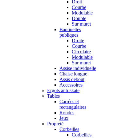
Droit
Courbe
Modulable
Double
Sur muret
Banquettes
publiques
Droite
Courbe
Circulaire
Modulable
Sur muret
Assise individuelle
Chaise longue
Assis debout
Accessoires
Ergots anti-skate
Tables
Carrées et
rectangulaires
Rondes
Jeux
Propreté
Corbeilles
Corbeilles