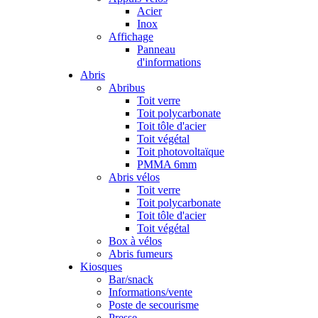
Acier
Inox
Affichage
Panneau
d'informations
Abris
Abribus
Toit verre
Toit polycarbonate
Toit tôle d'acier
Toit végétal
Toit photovoltaïque
PMMA 6mm
Abris vélos
Toit verre
Toit polycarbonate
Toit tôle d'acier
Toit végétal
Box à vélos
Abris fumeurs
Kiosques
Bar/snack
Informations/vente
Poste de secourisme
Presse