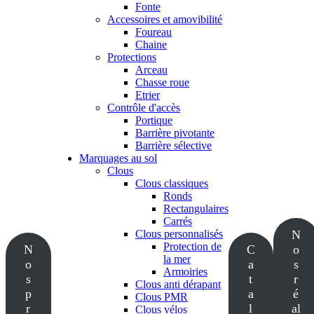
Fonte
Accessoires et amovibilité
Foureau
Chaine
Protections
Arceau
Chasse roue
Etrier
Contrôle d'accès
Portique
Barrière pivotante
Barrière sélective
Marquages au sol
Clous
Clous classiques
Ronds
Rectangulaires
Carrés
Clous personnalisés
N
Protection de
N
C
o
la mer
o
a
s
Armoiries
s
t
r
Clous anti dérapant
p
a
é
Clous PMR
r
l
al
Clous vélos