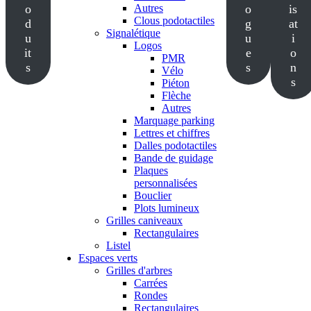
o
Autres
o
is
Clous podotactiles
d
g
at
Signalétique
u
u
i
Logos
it
e
o
PMR
s
s
n
Vélo
s
Piéton
Flèche
Autres
Marquage parking
Lettres et chiffres
Dalles podotactiles
Bande de guidage
Plaques
personnalisées
Bouclier
Plots lumineux
Grilles caniveaux
Rectangulaires
Listel
Espaces verts
Grilles d'arbres
Carrées
Rondes
Rectangulaires