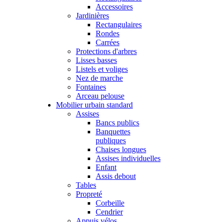
Accessoires
Jardinières
Rectangulaires
Rondes
Carrées
Protections d'arbres
Lisses basses
Listels et voliges
Nez de marche
Fontaines
Arceau pelouse
Mobilier urbain standard
Assises
Bancs publics
Banquettes
publiques
Chaises longues
Assises individuelles
Enfant
Assis debout
Tables
Propreté
Corbeille
Cendrier
Appuis vélos