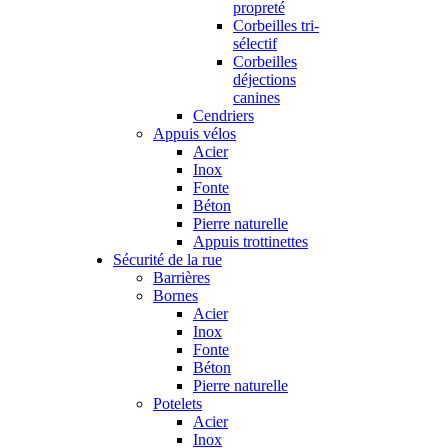
propreté
Corbeilles tri-
sélectif
Corbeilles
déjections
canines
Cendriers
Appuis vélos
Acier
Inox
Fonte
Béton
Pierre naturelle
Appuis trottinettes
Sécurité de la rue
Barrières
Bornes
Acier
Inox
Fonte
Béton
Pierre naturelle
Potelets
Acier
Inox