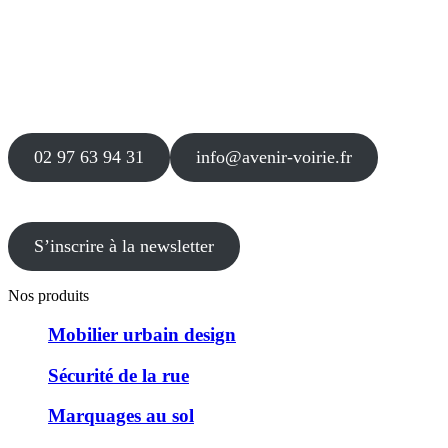
Siège
16 place Théodore Fantin Latour
56 000 VANNES
Agence
12 le Clos Blanc
49 530 LIRÉ
02 97 63 94 31
info@avenir-voirie.fr
S’inscrire à la newsletter
Nos produits
Mobilier urbain design
Sécurité de la rue
Marquages au sol