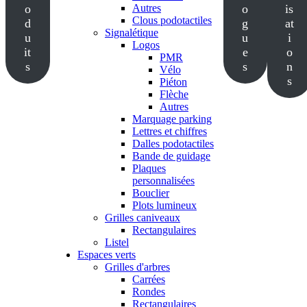
o
Autres
o
is
Clous podotactiles
d
g
at
Signalétique
u
u
i
Logos
it
e
o
PMR
s
s
n
Vélo
s
Piéton
Flèche
Autres
Marquage parking
Lettres et chiffres
Dalles podotactiles
Bande de guidage
Plaques
personnalisées
Bouclier
Plots lumineux
Grilles caniveaux
Rectangulaires
Listel
Espaces verts
Grilles d'arbres
Carrées
Rondes
Rectangulaires