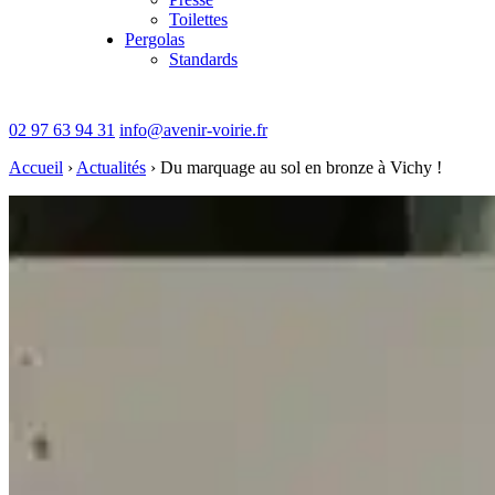
Toilettes
Pergolas
Standards
02 97 63 94 31
info@avenir-voirie.fr
Accueil
›
Actualités
›
Du marquage au sol en bronze à Vichy !