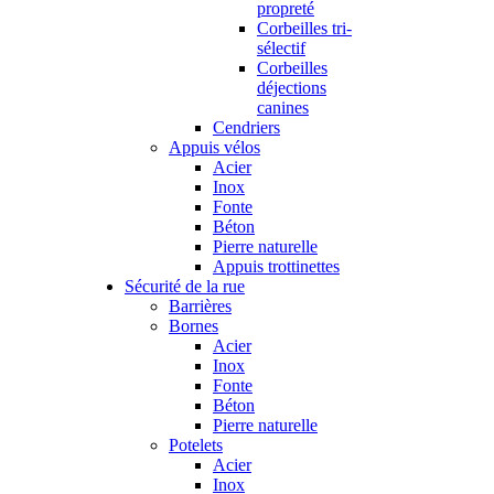
propreté
Corbeilles tri-
sélectif
Corbeilles
déjections
canines
Cendriers
Appuis vélos
Acier
Inox
Fonte
Béton
Pierre naturelle
Appuis trottinettes
Sécurité de la rue
Barrières
Bornes
Acier
Inox
Fonte
Béton
Pierre naturelle
Potelets
Acier
Inox