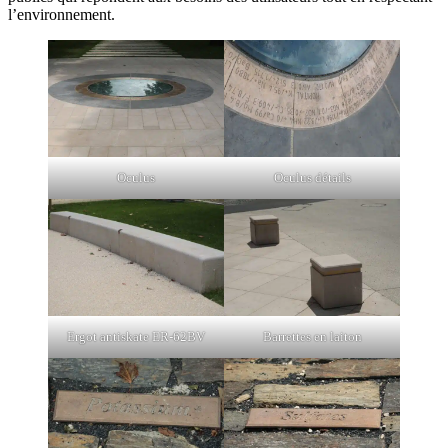
l’environnement.
Oculus
Oculus détails
Ergot antiskate ER-62BV
Barrettes en laiton