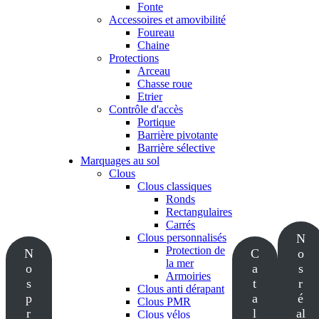
Fonte
Accessoires et amovibilité
Foureau
Chaine
Protections
Arceau
Chasse roue
Etrier
Contrôle d'accès
Portique
Barrière pivotante
Barrière sélective
Marquages au sol
Clous
Clous classiques
Ronds
Rectangulaires
Carrés
Clous personnalisés
N
Protection de
N
C
o
la mer
o
a
s
Armoiries
s
t
r
Clous anti dérapant
p
a
é
Clous PMR
r
l
al
Clous vélos