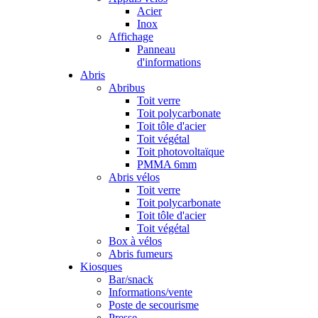
Acier
Inox
Affichage
Panneau
d'informations
Abris
Abribus
Toit verre
Toit polycarbonate
Toit tôle d'acier
Toit végétal
Toit photovoltaïque
PMMA 6mm
Abris vélos
Toit verre
Toit polycarbonate
Toit tôle d'acier
Toit végétal
Box à vélos
Abris fumeurs
Kiosques
Bar/snack
Informations/vente
Poste de secourisme
Presse