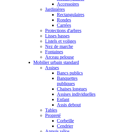
Accessoires
Jardinières
Rectangulaires
Rondes
Carrées
Protections d'arbres
Lisses basses
Listels et voliges
Nez de marche
Fontaines
Arceau pelouse
Mobilier urbain standard
Assises
Bancs publics
Banquettes
publiques
Chaises longues
Assises individuelles
Enfant
Assis debout
Tables
Propreté
Corbeille
Cendrier
Appuis vélos