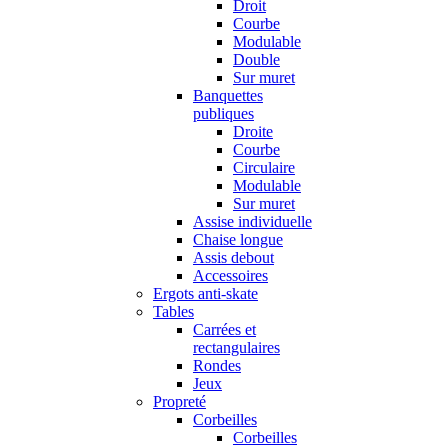
Droit
Courbe
Modulable
Double
Sur muret
Banquettes
publiques
Droite
Courbe
Circulaire
Modulable
Sur muret
Assise individuelle
Chaise longue
Assis debout
Accessoires
Ergots anti-skate
Tables
Carrées et
rectangulaires
Rondes
Jeux
Propreté
Corbeilles
Corbeilles