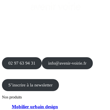
Siège
16 place Théodore Fantin Latour
56 000 VANNES
Agence
12 le Clos Blanc
49 530 LIRÉ
02 97 63 94 31
info@avenir-voirie.fr
S’inscrire à la newsletter
Nos produits
Mobilier urbain design