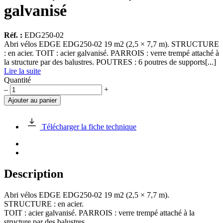
galvanisé
Réf. :
EDG250-02
Abri vélos EDGE EDG250-02 19 m2 (2,5 × 7,7 m). STRUCTURE
: en acier. TOIT : acier galvanisé. PARROIS : verre trempé attaché à
la structure par des balustres. POUTRES : 6 poutres de supports[...]
Lire la suite
Quantité
quantité
–
+
de
Ajouter au panier
Abri
vélos
EDGE
Télécharger la fiche technique
EDG250-
02
19
m2
(2,5
Description
×
7,7
Abri vélos EDGE EDG250-02 19 m2 (2,5 × 7,7 m).
m)
STRUCTURE : en acier.
toit
TOIT : acier galvanisé. PARROIS : verre trempé attaché à la
en
structure par des balustres.
acier