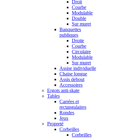
Droit
Courbe
Modulable
Double
Sur muret
Banquettes
publiques
Droite
Courbe
Circulaire
Modulable
Sur muret
Assise individuelle
Chaise longue
Assis debout
Accessoires
Ergots anti-skate
Tables
Carrées et
rectangulaires
Rondes
Jeux
Propreté
Corbeilles
Corbeilles