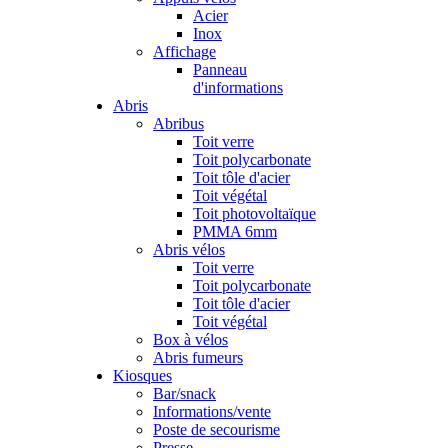
Acier
Inox
Affichage
Panneau
d'informations
Abris
Abribus
Toit verre
Toit polycarbonate
Toit tôle d'acier
Toit végétal
Toit photovoltaïque
PMMA 6mm
Abris vélos
Toit verre
Toit polycarbonate
Toit tôle d'acier
Toit végétal
Box à vélos
Abris fumeurs
Kiosques
Bar/snack
Informations/vente
Poste de secourisme
Presse