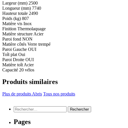
Largeur (mm)
2500
Longueur (mm)
7740
Hauteur totale
2490
Poids (kg)
807
Matière vis
Inox
Finition
Thermolaquage
Matière structure
Acier
Paroi fond
NON
Matière côtés
Verre trempé
Paroi Gauche
OUI
Toît plat
Oui
Paroi Droite
OUI
Matière toît
Acier
Capacité
20 vélos
Produits similaires
Plus de produits Abris
Tous nos produits
Rechercher :
Pages