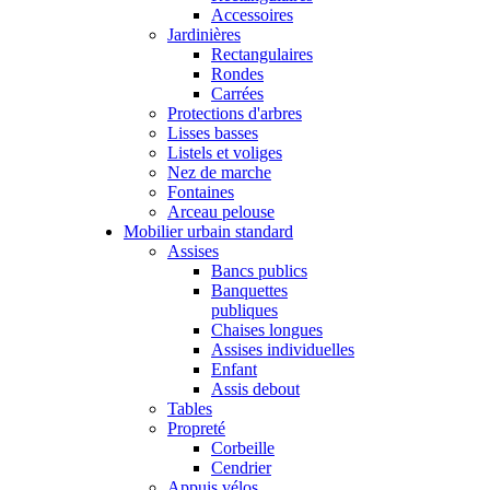
Accessoires
Jardinières
Rectangulaires
Rondes
Carrées
Protections d'arbres
Lisses basses
Listels et voliges
Nez de marche
Fontaines
Arceau pelouse
Mobilier urbain standard
Assises
Bancs publics
Banquettes
publiques
Chaises longues
Assises individuelles
Enfant
Assis debout
Tables
Propreté
Corbeille
Cendrier
Appuis vélos