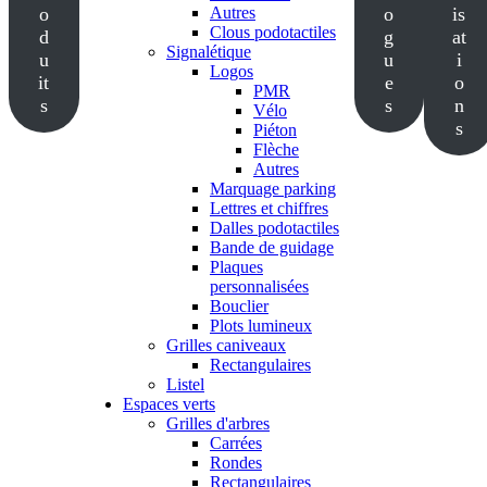
o
Autres
o
is
Clous podotactiles
d
g
at
Signalétique
u
u
i
Logos
it
e
o
PMR
s
s
n
Vélo
s
Piéton
Flèche
Autres
Marquage parking
Lettres et chiffres
Dalles podotactiles
Bande de guidage
Plaques
personnalisées
Bouclier
Plots lumineux
Grilles caniveaux
Rectangulaires
Listel
Espaces verts
Grilles d'arbres
Carrées
Rondes
Rectangulaires