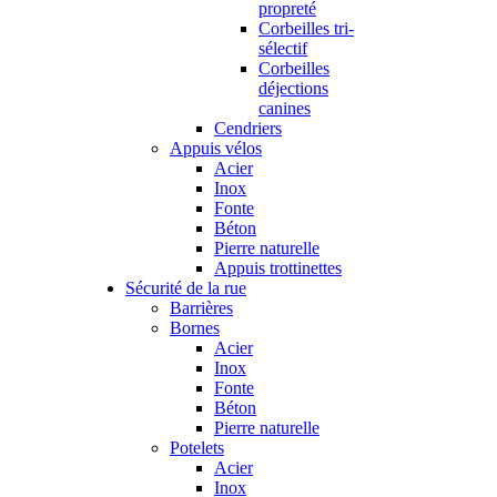
propreté
Corbeilles tri-
sélectif
Corbeilles
déjections
canines
Cendriers
Appuis vélos
Acier
Inox
Fonte
Béton
Pierre naturelle
Appuis trottinettes
Sécurité de la rue
Barrières
Bornes
Acier
Inox
Fonte
Béton
Pierre naturelle
Potelets
Acier
Inox