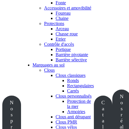
Fonte
Accessoires et amovibilité
Foureau
Chaine
Protections
Arceau
Chasse roue
Etrier
Contrôle d'accès
Portique
Barrière pivotante
Barrière sélective
Marquages au sol
Clous
Clous classiques
Ronds
Rectangulaires
Carrés
Clous personnalisés
N
Protection de
N
C
o
la mer
o
a
s
Armoiries
s
t
r
Clous anti dérapant
p
a
é
Clous PMR
r
l
al
Clous vélos