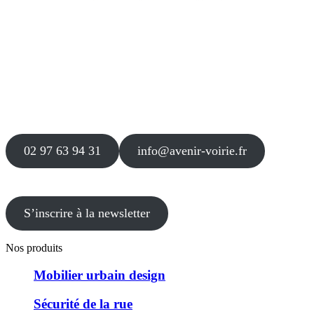
Siège
16 place Théodore Fantin Latour
56 000 VANNES
Agence
12 le Clos Blanc
49 530 LIRÉ
02 97 63 94 31
info@avenir-voirie.fr
S’inscrire à la newsletter
Nos produits
Mobilier urbain design
Sécurité de la rue