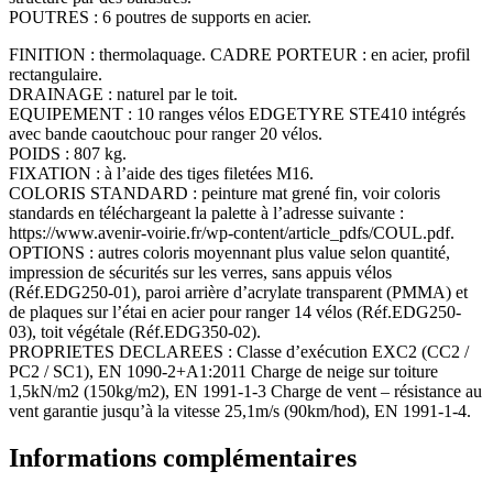
POUTRES : 6 poutres de supports en acier.
galvanisé
FINITION : thermolaquage. CADRE PORTEUR : en acier, profil
rectangulaire.
DRAINAGE : naturel par le toit.
EQUIPEMENT : 10 ranges vélos EDGETYRE STE410 intégrés
avec bande caoutchouc pour ranger 20 vélos.
POIDS : 807 kg.
FIXATION : à l’aide des tiges filetées M16.
COLORIS STANDARD : peinture mat grené fin, voir coloris
standards en téléchargeant la palette à l’adresse suivante :
https://www.avenir-voirie.fr/wp-content/article_pdfs/COUL.pdf.
OPTIONS : autres coloris moyennant plus value selon quantité,
impression de sécurités sur les verres, sans appuis vélos
(Réf.EDG250-01), paroi arrière d’acrylate transparent (PMMA) et
de plaques sur l’étai en acier pour ranger 14 vélos (Réf.EDG250-
03), toit végétale (Réf.EDG350-02).
PROPRIETES DECLAREES : Classe d’exécution EXC2 (CC2 /
PC2 / SC1), EN 1090-2+A1:2011 Charge de neige sur toiture
1,5kN/m2 (150kg/m2), EN 1991-1-3 Charge de vent – résistance au
vent garantie jusqu’à la vitesse 25,1m/s (90km/hod), EN 1991-1-4.
Informations complémentaires