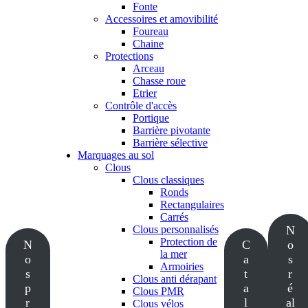
Fonte
Accessoires et amovibilité
Foureau
Chaine
Protections
Arceau
Chasse roue
Etrier
Contrôle d'accès
Portique
Barrière pivotante
Barrière sélective
Marquages au sol
Clous
Clous classiques
Ronds
Rectangulaires
Carrés
Clous personnalisés
N
Protection de
N
C
o
la mer
o
a
s
Armoiries
s
t
r
Clous anti dérapant
p
a
é
Clous PMR
r
l
al
Clous vélos