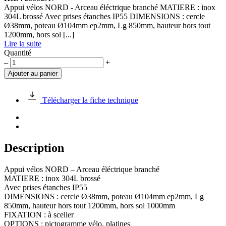
Appui vélos NORD - Arceau éléctrique branché MATIERE : inox
304L brossé Avec prises étanches IP55 DIMENSIONS : cercle
Ø38mm, poteau Ø104mm ep2mm, Lg 850mm, hauteur hors tout
1200mm, hors sol [...]
Lire la suite
Quantité
quantité
–
+
de
Ajouter au panier
Appui
vélo
NORD
Télécharger la fiche technique
Description
Appui vélos NORD – Arceau éléctrique branché
MATIERE : inox 304L brossé
Avec prises étanches IP55
DIMENSIONS : cercle Ø38mm, poteau Ø104mm ep2mm, Lg
850mm, hauteur hors tout 1200mm, hors sol 1000mm
FIXATION : à sceller
OPTIONS : pictogramme vélo, platines