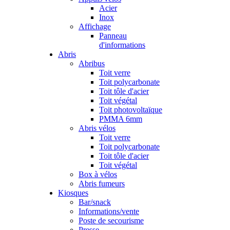
Acier
Inox
Affichage
Panneau
d'informations
Abris
Abribus
Toit verre
Toit polycarbonate
Toit tôle d'acier
Toit végétal
Toit photovoltaïque
PMMA 6mm
Abris vélos
Toit verre
Toit polycarbonate
Toit tôle d'acier
Toit végétal
Box à vélos
Abris fumeurs
Kiosques
Bar/snack
Informations/vente
Poste de secourisme
Presse