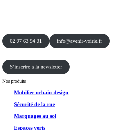
Siège
16 place Théodore Fantin Latour
56 000 VANNES
Agence
12 le Clos Blanc
49 530 LIRÉ
02 97 63 94 31
info@avenir-voirie.fr
S’inscrire à la newsletter
Nos produits
Mobilier urbain design
Sécurité de la rue
Marquages au sol
Espaces verts