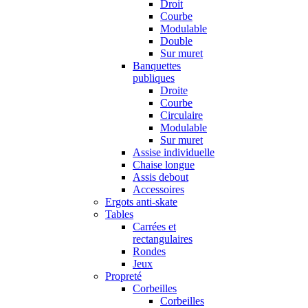
Droit
Courbe
Modulable
Double
Sur muret
Banquettes
publiques
Droite
Courbe
Circulaire
Modulable
Sur muret
Assise individuelle
Chaise longue
Assis debout
Accessoires
Ergots anti-skate
Tables
Carrées et
rectangulaires
Rondes
Jeux
Propreté
Corbeilles
Corbeilles