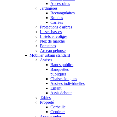
Accessoires
Jardinières
Rectangulaires
Rondes
Carrées
Protections d'arbres
Lisses basses
Listels et voliges
Nez de marche
Fontaines
Arceau pelouse
Mobilier urbain standard
Assises
Bancs publics
Banquettes
publiques
Chaises longues
Assises individuelles
Enfant
Assis debout
Tables
Propreté
Corbeille
Cendrier
Appuis vélos