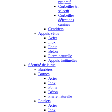
propreté
Corbeilles tri-
sélectif
Corbeilles
déjections
canines
Cendriers
Appuis vélos
Acier
Inox
Fonte
Béton
Pierre naturelle
Appuis trottinettes
Sécurité de la rue
Barrières
Bornes
Acier
Inox
Fonte
Béton
Pierre naturelle
Potelets
Acier
Inox