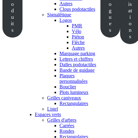
o
Autres
o
is
Clous podotactiles
d
g
at
Signalétique
u
u
i
Logos
it
e
o
PMR
s
s
n
Vélo
s
Piéton
Flèche
Autres
Marquage parking
Lettres et chiffres
Dalles podotactiles
Bande de guidage
Plaques
personnalisées
Bouclier
Plots lumineux
Grilles caniveaux
Rectangulaires
Listel
Espaces verts
Grilles d'arbres
Carrées
Rondes
Rectangulaires