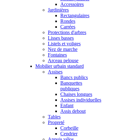
Accessoires
Jardinières
Rectangulaires
Rondes
Carrées
Protections d'arbres
Lisses basses
Listels et voliges
Nez de marche
Fontaines
Arceau pelouse
Mobilier urbain standard
Assises
Bancs publics
Banquettes
publiques
Chaises longues
Assises individuelles
Enfant
Assis debout
Tables
Propreté
Corbeille
Cendrier
Appuis vélos