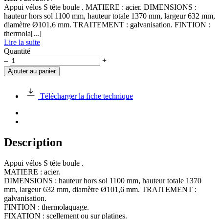
Appui vélos S tête boule . MATIERE : acier. DIMENSIONS :
hauteur hors sol 1100 mm, hauteur totale 1370 mm, largeur 632 mm,
diamètre Ø101,6 mm. TRAITEMENT : galvanisation. FINTION :
thermola[...]
Lire la suite
Quantité
quantité
–
+
de
Ajouter au panier
Appui
vélos
S
Télécharger la fiche technique
tête
boule
Description
Appui vélos S tête boule .
MATIERE : acier.
DIMENSIONS : hauteur hors sol 1100 mm, hauteur totale 1370
mm, largeur 632 mm, diamètre Ø101,6 mm. TRAITEMENT :
galvanisation.
FINTION : thermolaquage.
FIXATION : scellement ou sur platines.