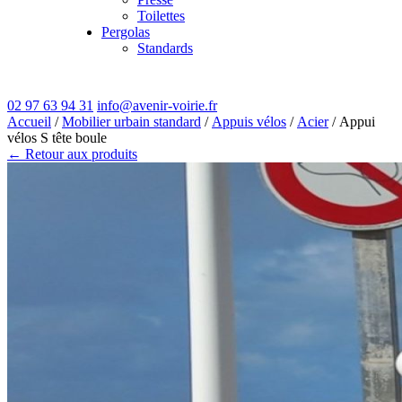
Toilettes
Pergolas
Standards
02 97 63 94 31
info@avenir-voirie.fr
Accueil
/
Mobilier urbain standard
/
Appuis vélos
/
Acier
/ Appui
vélos S tête boule
← Retour aux produits