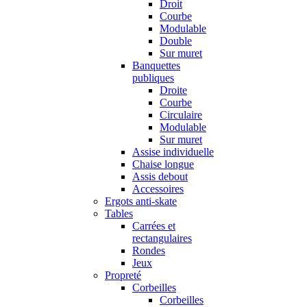
Droit
Courbe
Modulable
Double
Sur muret
Banquettes
publiques
Droite
Courbe
Circulaire
Modulable
Sur muret
Assise individuelle
Chaise longue
Assis debout
Accessoires
Ergots anti-skate
Tables
Carrées et
rectangulaires
Rondes
Jeux
Propreté
Corbeilles
Corbeilles