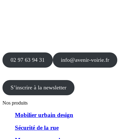
Siège
16 place Théodore Fantin Latour
56 000 VANNES
Agence
12 le Clos Blanc
49 530 LIRÉ
02 97 63 94 31
info@avenir-voirie.fr
S’inscrire à la newsletter
Nos produits
Mobilier urbain design
Sécurité de la rue