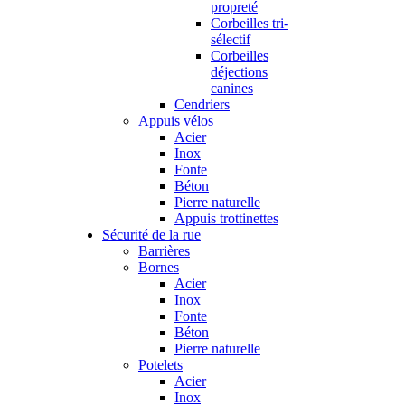
propreté
Corbeilles tri-
sélectif
Corbeilles
déjections
canines
Cendriers
Appuis vélos
Acier
Inox
Fonte
Béton
Pierre naturelle
Appuis trottinettes
Sécurité de la rue
Barrières
Bornes
Acier
Inox
Fonte
Béton
Pierre naturelle
Potelets
Acier
Inox