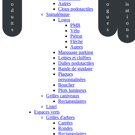
o
Autres
o
is
Clous podotactiles
d
g
at
Signalétique
u
u
i
Logos
it
e
o
PMR
s
s
n
Vélo
s
Piéton
Flèche
Autres
Marquage parking
Lettres et chiffres
Dalles podotactiles
Bande de guidage
Plaques
personnalisées
Bouclier
Plots lumineux
Grilles caniveaux
Rectangulaires
Listel
Espaces verts
Grilles d'arbres
Carrées
Rondes
Rectangulaires