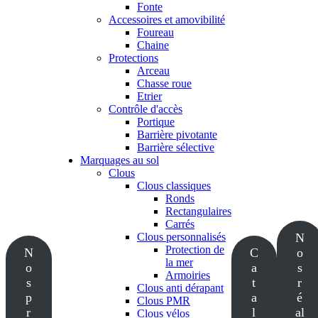
Fonte
Accessoires et amovibilité
Foureau
Chaine
Protections
Arceau
Chasse roue
Etrier
Contrôle d'accès
Portique
Barrière pivotante
Barrière sélective
Marquages au sol
Clous
Clous classiques
Ronds
Rectangulaires
Carrés
Clous personnalisés
N
Protection de
N
C
o
la mer
o
a
s
Armoiries
s
t
r
Clous anti dérapant
p
a
é
Clous PMR
r
l
al
Clous vélos