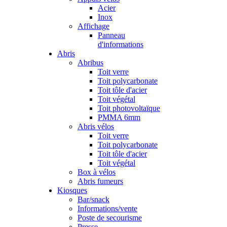
Acier
Inox
Affichage
Panneau
d'informations
Abris
Abribus
Toit verre
Toit polycarbonate
Toit tôle d'acier
Toit végétal
Toit photovoltaïque
PMMA 6mm
Abris vélos
Toit verre
Toit polycarbonate
Toit tôle d'acier
Toit végétal
Box à vélos
Abris fumeurs
Kiosques
Bar/snack
Informations/vente
Poste de secourisme
Presse