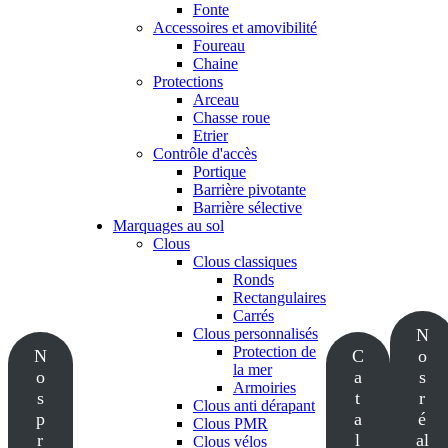
Fonte
Accessoires et amovibilité
Foureau
Chaine
Protections
Arceau
Chasse roue
Etrier
Contrôle d'accès
Portique
Barrière pivotante
Barrière sélective
Marquages au sol
Clous
Clous classiques
Ronds
Rectangulaires
Carrés
Clous personnalisés
N
Protection de
N
C
o
la mer
o
a
s
Armoiries
s
t
r
Clous anti dérapant
p
a
é
Clous PMR
r
l
al
Clous vélos