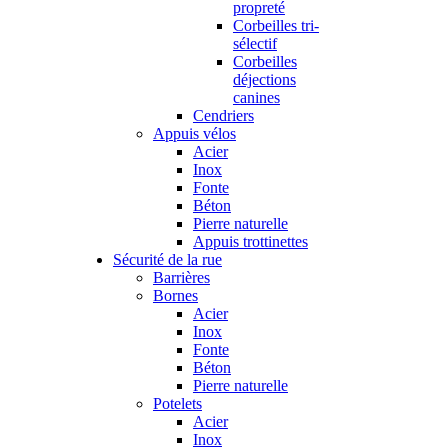
propreté
Corbeilles tri-
sélectif
Corbeilles
déjections
canines
Cendriers
Appuis vélos
Acier
Inox
Fonte
Béton
Pierre naturelle
Appuis trottinettes
Sécurité de la rue
Barrières
Bornes
Acier
Inox
Fonte
Béton
Pierre naturelle
Potelets
Acier
Inox