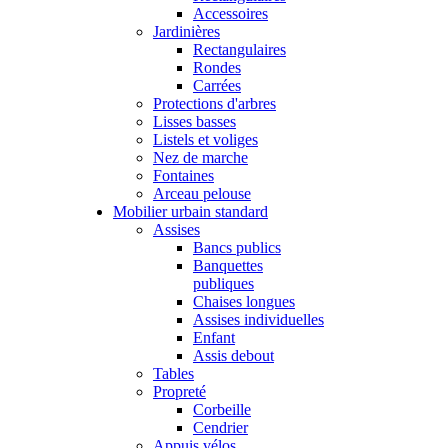
Accessoires
Jardinières
Rectangulaires
Rondes
Carrées
Protections d'arbres
Lisses basses
Listels et voliges
Nez de marche
Fontaines
Arceau pelouse
Mobilier urbain standard
Assises
Bancs publics
Banquettes
publiques
Chaises longues
Assises individuelles
Enfant
Assis debout
Tables
Propreté
Corbeille
Cendrier
Appuis vélos