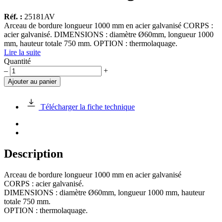
Réf. :
25181AV
Arceau de bordure longueur 1000 mm en acier galvanisé CORPS :
acier galvanisé. DIMENSIONS : diamètre Ø60mm, longueur 1000
mm, hauteur totale 750 mm. OPTION : thermolaquage.
Lire la suite
Quantité
quantité
–
+
de
Ajouter au panier
Arceau
de
bordure
Télécharger la fiche technique
longueur
1000
mm
en
acier
Description
galvanisé
Arceau de bordure longueur 1000 mm en acier galvanisé
CORPS : acier galvanisé.
DIMENSIONS : diamètre Ø60mm, longueur 1000 mm, hauteur
totale 750 mm.
OPTION : thermolaquage.