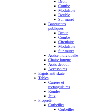
Droit
Courbe
Modulable
Double
Sur muret
Banquettes
publiques
Droite
Courbe
Circulaire
Modulable
Sur muret
Assise individuelle
Chaise longue
Assis debout
Accessoires
Ergots anti-skate
Tables
Carrées et
rectangulaires
Rondes
Jeux
Propreté
Corbeilles
Corbeilles