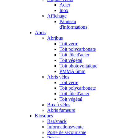
Acier
Inox
Affichage
Panneau
d'informations
Abris
Abribus
Toit verre
Toit polycarbonate
Toit tôle d'acier
Toit végétal
Toit photovoltaïque
PMMA 6mm
Abris vélos
Toit verre
Toit polycarbonate
Toit tôle d'acier
Toit végétal
Box à vélos
Abris fumeurs
Kiosques
Bar/snack
Informations/vente
Poste de secourisme
Presse