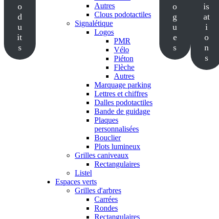
o
Autres
o
is
Clous podotactiles
d
g
at
Signalétique
u
u
i
Logos
it
e
o
PMR
s
s
n
Vélo
s
Piéton
Flèche
Autres
Marquage parking
Lettres et chiffres
Dalles podotactiles
Bande de guidage
Plaques
personnalisées
Bouclier
Plots lumineux
Grilles caniveaux
Rectangulaires
Listel
Espaces verts
Grilles d'arbres
Carrées
Rondes
Rectangulaires