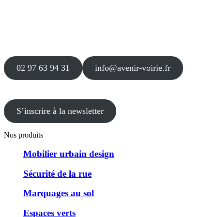
Siège
16 place Théodore Fantin Latour
56 000 VANNES
Agence
12 le Clos Blanc
49 530 LIRÉ
02 97 63 94 31
info@avenir-voirie.fr
S’inscrire à la newsletter
Nos produits
Mobilier urbain design
Sécurité de la rue
Marquages au sol
Espaces verts