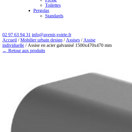
Toilettes
Pergolas
Standards
02 97 63 94 31
info@avenir-voirie.fr
Accueil
/
Mobilier urbain design
/
Assises
/
Assise
individuelle
/ Assise en acier galvanisé 1500x470x470 mm
← Retour aux produits