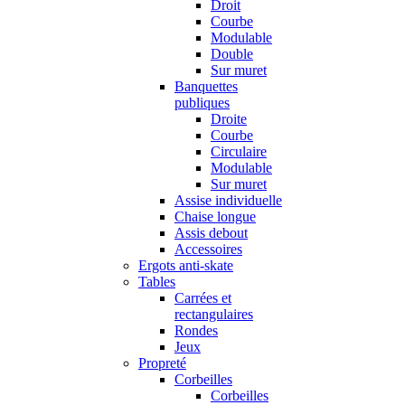
Droit
Courbe
Modulable
Double
Sur muret
Banquettes
publiques
Droite
Courbe
Circulaire
Modulable
Sur muret
Assise individuelle
Chaise longue
Assis debout
Accessoires
Ergots anti-skate
Tables
Carrées et
rectangulaires
Rondes
Jeux
Propreté
Corbeilles
Corbeilles