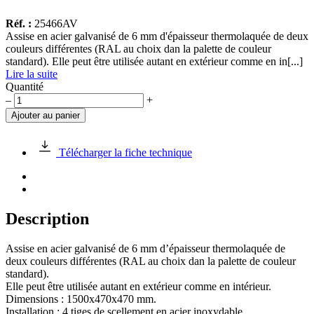
Réf. :
25466AV
Assise en acier galvanisé de 6 mm d'épaisseur thermolaquée de deux
couleurs différentes (RAL au choix dan la palette de couleur
standard). Elle peut être utilisée autant en extérieur comme en in[...]
Lire la suite
Quantité
quantité
–
+
de
Ajouter au panier
Assise
en
acier
Télécharger la fiche technique
galvanisé
1500x470x470
mm
Description
Assise en acier galvanisé de 6 mm d’épaisseur thermolaquée de
deux couleurs différentes (RAL au choix dan la palette de couleur
standard).
Elle peut être utilisée autant en extérieur comme en intérieur.
Dimensions : 1500x470x470 mm.
Installation : 4 tiges de scellement en acier inoxydable.