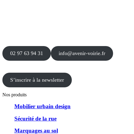
Siège
16 place Théodore Fantin Latour
56 000 VANNES
Agence
12 le Clos Blanc
49 530 LIRÉ
02 97 63 94 31
info@avenir-voirie.fr
S’inscrire à la newsletter
Nos produits
Mobilier urbain design
Sécurité de la rue
Marquages au sol