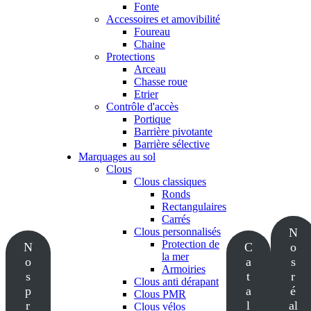
Fonte
Accessoires et amovibilité
Foureau
Chaine
Protections
Arceau
Chasse roue
Etrier
Contrôle d'accès
Portique
Barrière pivotante
Barrière sélective
Marquages au sol
Clous
Clous classiques
Ronds
Rectangulaires
Carrés
Clous personnalisés
N
Protection de
N
C
o
la mer
o
a
s
Armoiries
s
t
r
Clous anti dérapant
p
a
é
Clous PMR
r
l
al
Clous vélos