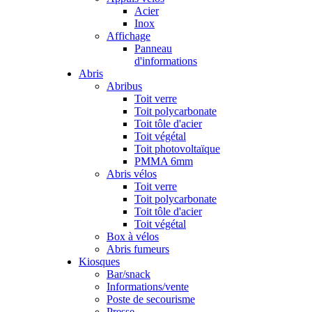
Acier
Inox
Affichage
Panneau
d'informations
Abris
Abribus
Toit verre
Toit polycarbonate
Toit tôle d'acier
Toit végétal
Toit photovoltaïque
PMMA 6mm
Abris vélos
Toit verre
Toit polycarbonate
Toit tôle d'acier
Toit végétal
Box à vélos
Abris fumeurs
Kiosques
Bar/snack
Informations/vente
Poste de secourisme
Presse