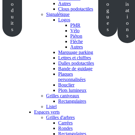
o
Autres
o
is
Clous podotactiles
d
g
at
Signalétique
u
u
i
Logos
it
e
o
PMR
s
s
n
Vélo
s
Piéton
Flèche
Autres
Marquage parking
Lettres et chiffres
Dalles podotactiles
Bande de guidage
Plaques
personnalisées
Bouclier
Plots lumineux
Grilles caniveaux
Rectangulaires
Listel
Espaces verts
Grilles d'arbres
Carrées
Rondes
Rectangulaires