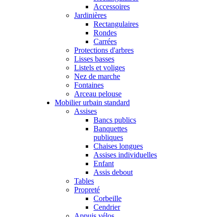
Accessoires
Jardinières
Rectangulaires
Rondes
Carrées
Protections d'arbres
Lisses basses
Listels et voliges
Nez de marche
Fontaines
Arceau pelouse
Mobilier urbain standard
Assises
Bancs publics
Banquettes
publiques
Chaises longues
Assises individuelles
Enfant
Assis debout
Tables
Propreté
Corbeille
Cendrier
Appuis vélos