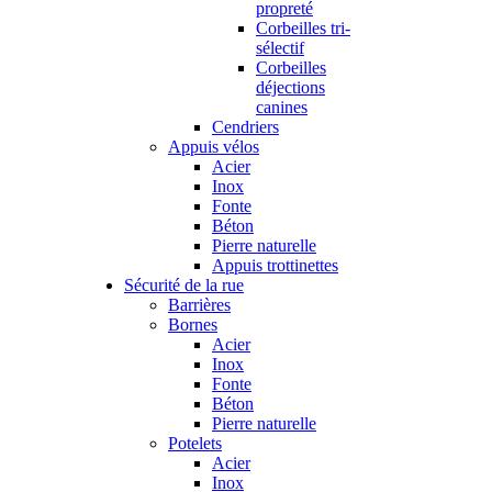
propreté
Corbeilles tri-
sélectif
Corbeilles
déjections
canines
Cendriers
Appuis vélos
Acier
Inox
Fonte
Béton
Pierre naturelle
Appuis trottinettes
Sécurité de la rue
Barrières
Bornes
Acier
Inox
Fonte
Béton
Pierre naturelle
Potelets
Acier
Inox