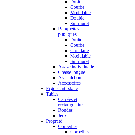
Droit
Courbe
Modulable
Double
Sur muret
Banquettes
publiques
Droite
Courbe
Circulaire
Modulable
Sur muret
Assise individuelle
Chaise longue
Assis debout
Accessoires
Ergots anti-skate
Tables
Carrées et
rectangulaires
Rondes
Jeux
Propreté
Corbeilles
Corbeilles