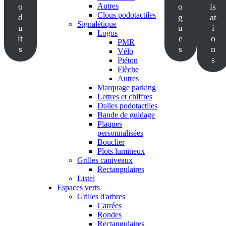
o
Autres
o
is
Clous podotactiles
d
g
at
Signalétique
u
u
i
Logos
it
e
o
PMR
s
s
n
Vélo
s
Piéton
Flèche
Autres
Marquage parking
Lettres et chiffres
Dalles podotactiles
Bande de guidage
Plaques
personnalisées
Bouclier
Plots lumineux
Grilles caniveaux
Rectangulaires
Listel
Espaces verts
Grilles d'arbres
Carrées
Rondes
Rectangulaires