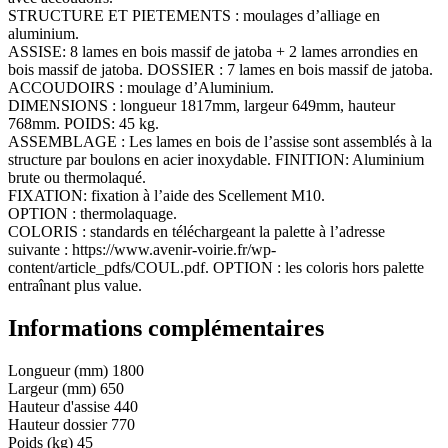
STRUCTURE ET PIETEMENTS : moulages d’alliage en
aluminium.
ASSISE: 8 lames en bois massif de jatoba + 2 lames arrondies en
bois massif de jatoba. DOSSIER : 7 lames en bois massif de jatoba.
ACCOUDOIRS : moulage d’Aluminium.
DIMENSIONS : longueur 1817mm, largeur 649mm, hauteur
768mm. POIDS: 45 kg.
ASSEMBLAGE : Les lames en bois de l’assise sont assemblés à la
structure par boulons en acier inoxydable. FINITION: Aluminium
brute ou thermolaqué.
FIXATION: fixation à l’aide des Scellement M10.
OPTION : thermolaquage.
COLORIS : standards en téléchargeant la palette à l’adresse
suivante : https://www.avenir-voirie.fr/wp-
content/article_pdfs/COUL.pdf. OPTION : les coloris hors palette
entraînant plus value.
Informations complémentaires
Longueur (mm)
1800
Largeur (mm)
650
Hauteur d'assise
440
Hauteur dossier
770
Poids (kg)
45