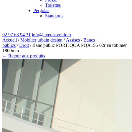
Toilettes
Pergolas
Standards
02 97 63 94 31
info@avenir-voirie.fr
Accueil
/
Mobilier urbain design
/
Assises
/
Bancs
publics
/
Droit
/ Banc public PORTIQOA PQA156-02r en robinier,
1800mm
← Retour aux produits