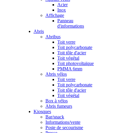
Acier
Inox
Affichage
Panneau
d'informations
Abris
Abribus
Toit verre
Toit polycarbonate
Toit tôle d'acier
Toit végétal
Toit photovoltaïque
PMMA 6mm
Abris vélos
Toit verre
Toit polycarbonate
Toit tôle d'acier
Toit végétal
Box à vélos
Abris fumeurs
Kiosques
Bar/snack
Informations/vente
Poste de secourisme
Presse