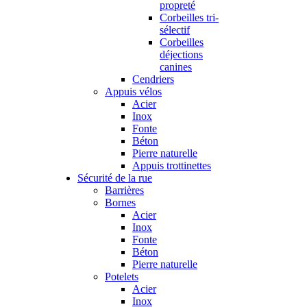
propreté
Corbeilles tri-
sélectif
Corbeilles
déjections
canines
Cendriers
Appuis vélos
Acier
Inox
Fonte
Béton
Pierre naturelle
Appuis trottinettes
Sécurité de la rue
Barrières
Bornes
Acier
Inox
Fonte
Béton
Pierre naturelle
Potelets
Acier
Inox