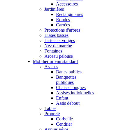
Accessoires
Jardinières
Rectangulaires
Rondes
Carrées
Protections d'arbres
Lisses basses
Listels et voliges
Nez de marche
Fontaines
Arceau pelouse
Mobilier urbain standard
Assises
Bancs publics
Banquettes
publiques
Chaises longues
Assises individuelles
Enfant
Assis debout
Tables
Propreté
Corbeille
Cendrier
Appuis vélos