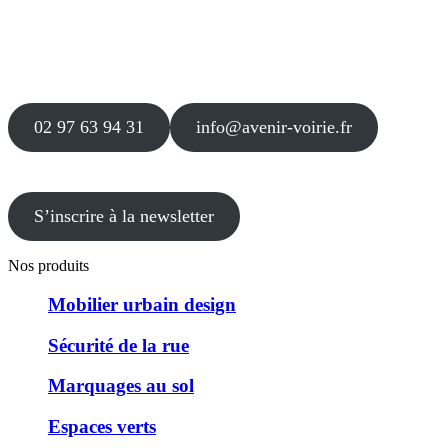
16 place Théodore Fantin Latour
56 000 VANNES
Agence
12 le Clos Blanc
49 530 LIRÉ
02 97 63 94 31
info@avenir-voirie.fr
S’inscrire à la newsletter
Nos produits
Mobilier urbain design
Sécurité de la rue
Marquages au sol
Espaces verts