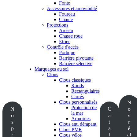
Fonte
Accessoires et amovibilité
Foureau
Chaine
Protections
Arceau
Chasse roue
Etrier
Contrôle d'accès
Portique
Barrière pivotante
Barrière sélective
Marquages au sol
Clous
Clous classiques
Ronds
Rectangulaires
Carrés
Clous personnalisés
N
Protection de
N
C
o
la mer
o
a
s
Armoiries
s
t
r
Clous anti dérapant
p
a
é
Clous PMR
r
l
al
Clous vélos