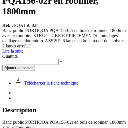
PQA156-02r en robinier,
1800mm
Réf. :
PQA156-02r
Banc public PORTIQOA PQA156-02r en bois de robinier, 1800mm
avec accoudoirs. STRUCTURE ET PIETEMENTS : moulages
d'alliage en aluminium. ASSISE: 8 lames en bois massif de jatoba +
2 lames arro[...]
Lire la suite
Quantité
quantité
–
+
de
Ajouter au panier
Banc
public
PORTIQOA
Télécharger la fiche technique
PQA156-
02r
en
robinier,
1800mm
Description
Banc public PORTIQOA PQA156-02r en bois de robinier, 1800mm
avec accoudoirs.