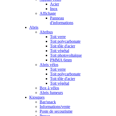
Acier
Inox
Affichage
Panneau
d'informations
Abris
Abribus
Toit verre
Toit polycarbonate
Toit tôle d'acier
Toit végétal
Toit photovoltaïque
PMMA 6mm
Abris vélos
Toit verre
Toit polycarbonate
Toit tôle d'acier
Toit végétal
Box à vélos
Abris fumeurs
Kiosques
Bar/snack
Informations/vente
Poste de secourisme
Presse