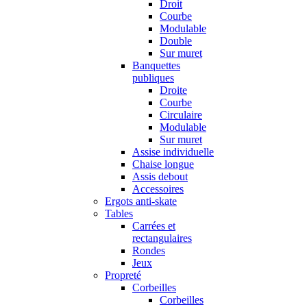
Droit
Courbe
Modulable
Double
Sur muret
Banquettes
publiques
Droite
Courbe
Circulaire
Modulable
Sur muret
Assise individuelle
Chaise longue
Assis debout
Accessoires
Ergots anti-skate
Tables
Carrées et
rectangulaires
Rondes
Jeux
Propreté
Corbeilles
Corbeilles