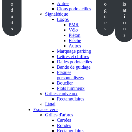
o
Autres
o
is
Clous podotactiles
d
g
at
Signalétique
u
u
i
Logos
it
e
o
PMR
s
s
n
Vélo
s
Piéton
Flèche
Autres
Marquage parking
Lettres et chiffres
Dalles podotactiles
Bande de guidage
Plaques
personnalisées
Bouclier
Plots lumineux
Grilles caniveaux
Rectangulaires
Listel
Espaces verts
Grilles d'arbres
Carrées
Rondes
Rectangulaires