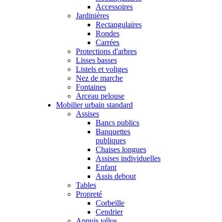
Accessoires
Jardinières
Rectangulaires
Rondes
Carrées
Protections d'arbres
Lisses basses
Listels et voliges
Nez de marche
Fontaines
Arceau pelouse
Mobilier urbain standard
Assises
Bancs publics
Banquettes
publiques
Chaises longues
Assises individuelles
Enfant
Assis debout
Tables
Propreté
Corbeille
Cendrier
Appuis vélos