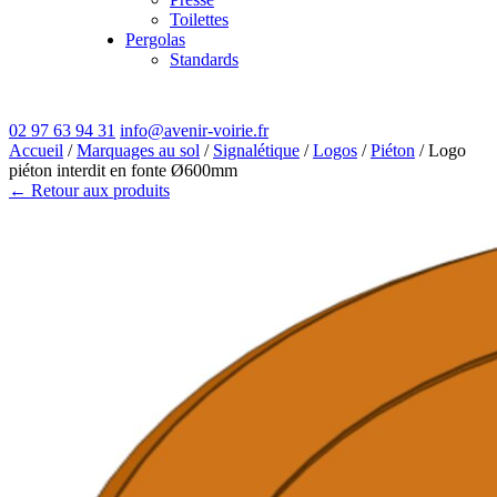
Toilettes
Pergolas
Standards
02 97 63 94 31
info@avenir-voirie.fr
Accueil
/
Marquages au sol
/
Signalétique
/
Logos
/
Piéton
/ Logo
piéton interdit en fonte Ø600mm
← Retour aux produits