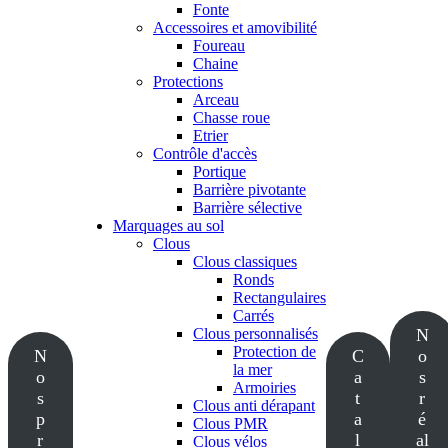
Fonte
Accessoires et amovibilité
Foureau
Chaine
Protections
Arceau
Chasse roue
Etrier
Contrôle d'accès
Portique
Barrière pivotante
Barrière sélective
Marquages au sol
Clous
Clous classiques
Ronds
Rectangulaires
Carrés
Clous personnalisés
N
Protection de
N
C
o
la mer
o
a
s
Armoiries
s
t
r
Clous anti dérapant
p
a
é
Clous PMR
r
l
al
Clous vélos