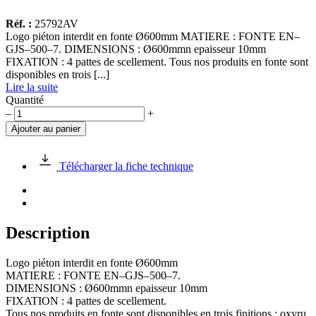
Réf. :
25792AV
Logo piéton interdit en fonte Ø600mm MATIERE : FONTE EN–
GJS–500–7. DIMENSIONS : Ø600mmn epaisseur 10mm
FIXATION : 4 pattes de scellement. Tous nos produits en fonte sont
disponibles en trois [...]
Lire la suite
Quantité
quantité
–
+
de
Ajouter au panier
Logo
piéton
interdit
Télécharger la fiche technique
en
fonte
Ø600mm
Description
Logo piéton interdit en fonte Ø600mm
MATIERE : FONTE EN–GJS–500–7.
DIMENSIONS : Ø600mmn epaisseur 10mm
FIXATION : 4 pattes de scellement.
Tous nos produits en fonte sont disponibles en trois finitions : oxyru,