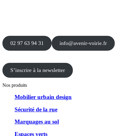
Siège
16 place Théodore Fantin Latour
56 000 VANNES
Agence
12 le Clos Blanc
49 530 LIRÉ
02 97 63 94 31
info@avenir-voirie.fr
S’inscrire à la newsletter
Nos produits
Mobilier urbain design
Sécurité de la rue
Marquages au sol
Espaces verts