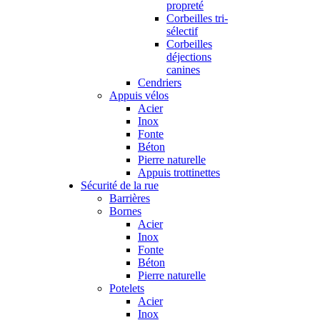
propreté
Corbeilles tri-
sélectif
Corbeilles
déjections
canines
Cendriers
Appuis vélos
Acier
Inox
Fonte
Béton
Pierre naturelle
Appuis trottinettes
Sécurité de la rue
Barrières
Bornes
Acier
Inox
Fonte
Béton
Pierre naturelle
Potelets
Acier
Inox