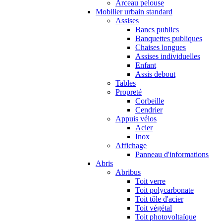
Arceau pelouse
Mobilier urbain standard
Assises
Bancs publics
Banquettes publiques
Chaises longues
Assises individuelles
Enfant
Assis debout
Tables
Propreté
Corbeille
Cendrier
Appuis vélos
Acier
Inox
Affichage
Panneau d'informations
Abris
Abribus
Toit verre
Toit polycarbonate
Toit tôle d'acier
Toit végétal
Toit photovoltaïque