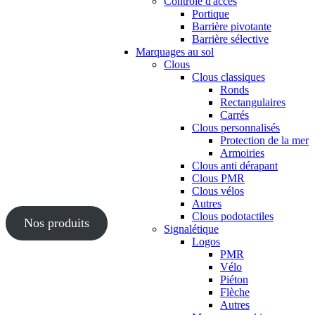
Contrôle d'accès
Portique
Barrière pivotante
Barrière sélective
Marquages au sol
Clous
Clous classiques
Ronds
Rectangulaires
Carrés
Clous personnalisés
Protection de la mer
Armoiries
Clous anti dérapant
Clous PMR
Clous vélos
Autres
Clous podotactiles
Nos produits
Signalétique
Logos
PMR
Vélo
Piéton
Flèche
Autres