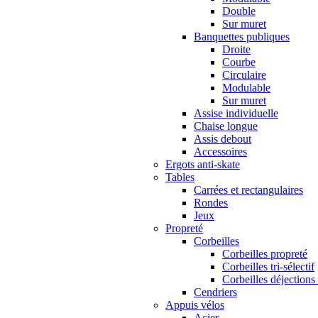
Double
Sur muret
Banquettes publiques
Droite
Courbe
Circulaire
Modulable
Sur muret
Assise individuelle
Chaise longue
Assis debout
Accessoires
Ergots anti-skate
Tables
Carrées et rectangulaires
Rondes
Jeux
Propreté
Corbeilles
Corbeilles propreté
Corbeilles tri-sélectif
Corbeilles déjections
Cendriers
Appuis vélos
Acier