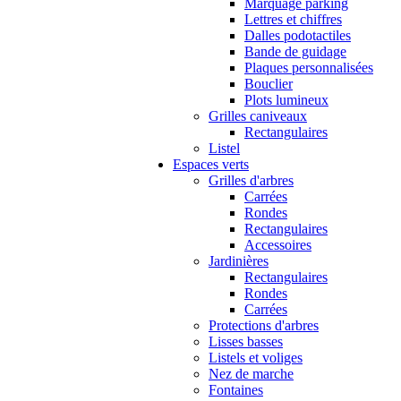
Marquage parking
Lettres et chiffres
Dalles podotactiles
Bande de guidage
Plaques personnalisées
Bouclier
Plots lumineux
Grilles caniveaux
Rectangulaires
Listel
Espaces verts
Grilles d'arbres
Carrées
Rondes
Rectangulaires
Accessoires
Jardinières
Rectangulaires
Rondes
Carrées
Protections d'arbres
Lisses basses
Listels et voliges
Nez de marche
Fontaines