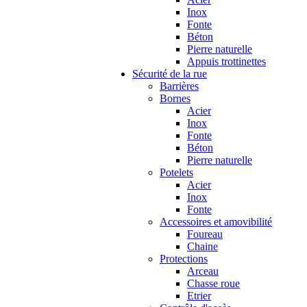
Inox
Fonte
Béton
Pierre naturelle
Appuis trottinettes
Sécurité de la rue
Barrières
Bornes
Acier
Inox
Fonte
Béton
Pierre naturelle
Potelets
Acier
Inox
Fonte
Accessoires et amovibilité
Foureau
Chaine
Protections
Arceau
Chasse roue
Etrier