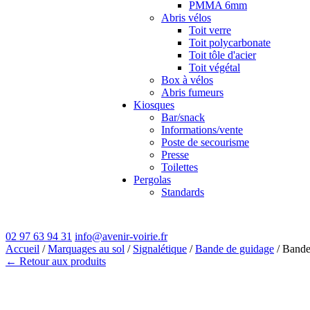
PMMA 6mm
Abris vélos
Toit verre
Toit polycarbonate
Toit tôle d'acier
Toit végétal
Box à vélos
Abris fumeurs
Kiosques
Bar/snack
Informations/vente
Poste de secourisme
Presse
Toilettes
Pergolas
Standards
02 97 63 94 31
info@avenir-voirie.fr
Accueil
/
Marquages au sol
/
Signalétique
/
Bande de guidage
/ Bande
← Retour aux produits