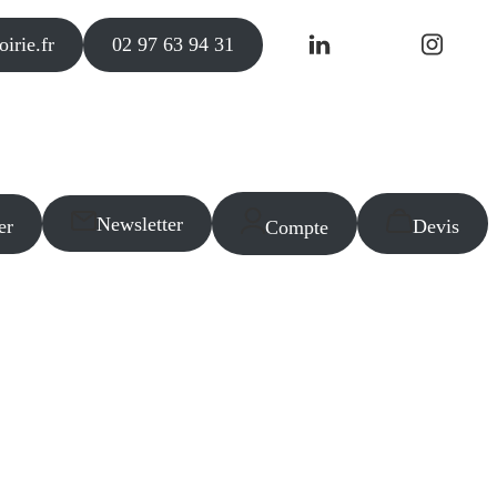
irie.fr
02 97 63 94 31
Newsletter
er
Devis
Compte