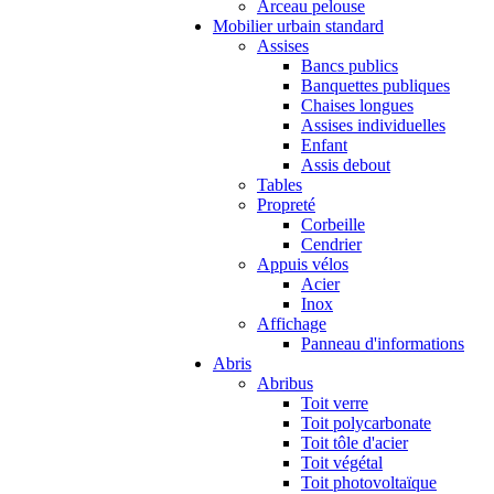
Arceau pelouse
Mobilier urbain standard
Assises
Bancs publics
Banquettes publiques
Chaises longues
Assises individuelles
Enfant
Assis debout
Tables
Propreté
Corbeille
Cendrier
Appuis vélos
Acier
Inox
Affichage
Panneau d'informations
Abris
Abribus
Toit verre
Toit polycarbonate
Toit tôle d'acier
Toit végétal
Toit photovoltaïque