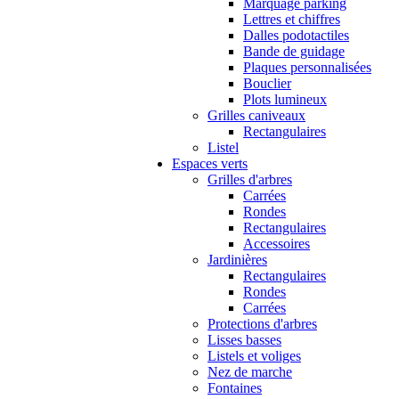
Marquage parking
Lettres et chiffres
Dalles podotactiles
Bande de guidage
Plaques personnalisées
Bouclier
Plots lumineux
Grilles caniveaux
Rectangulaires
Listel
Espaces verts
Grilles d'arbres
Carrées
Rondes
Rectangulaires
Accessoires
Jardinières
Rectangulaires
Rondes
Carrées
Protections d'arbres
Lisses basses
Listels et voliges
Nez de marche
Fontaines