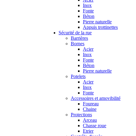
Inox
Fonte
Béton
Pierre naturelle
Appuis trottinettes
Sécurité de la rue
Barrières
Bornes
Acier
Inox
Fonte
Béton
Pierre naturelle
Potelets
Acier
Inox
Fonte
Accessoires et amovibilité
Foureau
Chaine
Protections
Arceau
Chasse roue
Etrier