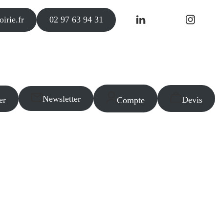
irie.fr
02 97 63 94 31
Newsletter
er
Devis
Compte