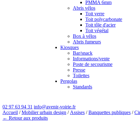
PMMA 6mm
Abris vélos
Toit verre
Toit polycarbonate
Toit tôle d'acier
Toit végétal
Box à vélos
Abris fumeurs
Kiosques
Bar/snack
Informations/vente
Poste de secourisme
Presse
Toilettes
Pergolas
Standards
02 97 63 94 31
info@avenir-voirie.fr
Accueil
/
Mobilier urbain design
/
Assises
/
Banquettes publiques
/
Ci
← Retour aux produits