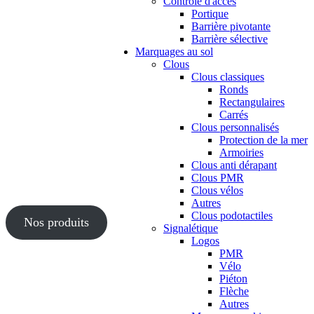
Contrôle d'accès
Portique
Barrière pivotante
Barrière sélective
Marquages au sol
Clous
Clous classiques
Ronds
Rectangulaires
Carrés
Clous personnalisés
Protection de la mer
Armoiries
Clous anti dérapant
Clous PMR
Clous vélos
Autres
Clous podotactiles
Nos produits
Signalétique
Logos
PMR
Vélo
Piéton
Flèche
Autres