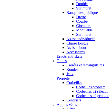
Double
Sur muret
Banquettes publiques
Droite
Courbe
Circulaire
Modulable
Sur muret
Assise individuelle
Chaise longue
Assis debout
Accessoires
Ergots anti-skate
Tables
Carrées et rectangulaires
Rondes
Jeux
Propreté
Corbeilles
Corbeilles propreté
Corbeilles tri-sélectif
Corbeilles déjections
Cendriers
Appuis vélos
Acier