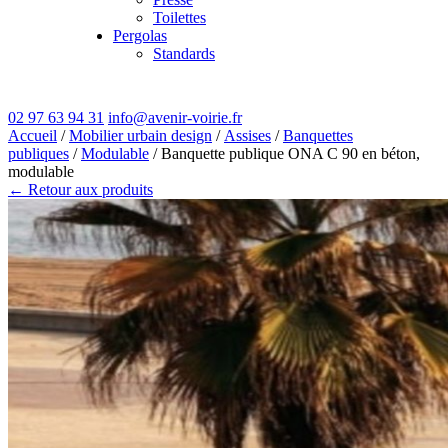
Toilettes
Pergolas
Standards
02 97 63 94 31
info@avenir-voirie.fr
Accueil
/
Mobilier urbain design
/
Assises
/
Banquettes
publiques
/
Modulable
/ Banquette publique ONA C 90 en béton,
modulable
← Retour aux produits