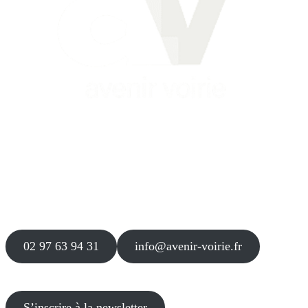
Siège
16 place Théodore Fantin Latour
56 000 VANNES
Agence
12 le Clos Blanc
49 530 LIRÉ
02 97 63 94 31
info@avenir-voirie.fr
S’inscrire à la newsletter