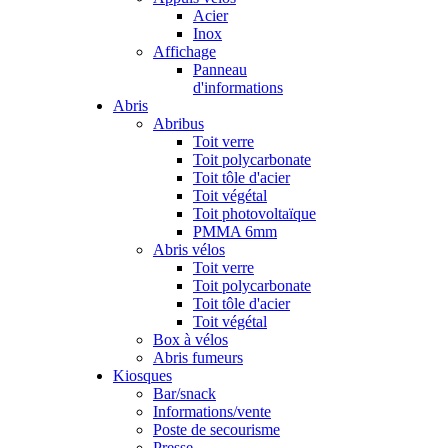
Acier
Inox
Affichage
Panneau
d'informations
Abris
Abribus
Toit verre
Toit polycarbonate
Toit tôle d'acier
Toit végétal
Toit photovoltaïque
PMMA 6mm
Abris vélos
Toit verre
Toit polycarbonate
Toit tôle d'acier
Toit végétal
Box à vélos
Abris fumeurs
Kiosques
Bar/snack
Informations/vente
Poste de secourisme
Presse