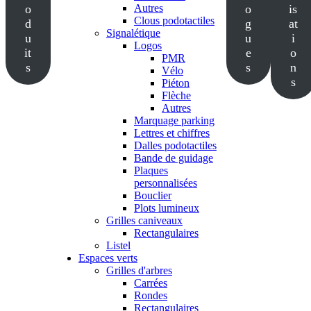
o
Autres
o
is
Clous podotactiles
d
g
at
Signalétique
u
u
i
Logos
it
e
o
PMR
s
s
n
Vélo
s
Piéton
Flèche
Autres
Marquage parking
Lettres et chiffres
Dalles podotactiles
Bande de guidage
Plaques
personnalisées
Bouclier
Plots lumineux
Grilles caniveaux
Rectangulaires
Listel
Espaces verts
Grilles d'arbres
Carrées
Rondes
Rectangulaires