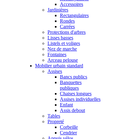
Accessoires
Jardinières
Rectangulaires
Rondes
Carrées
Protections d'arbres
Lisses basses
Listels et voliges
Nez de marche
Fontaines
Arceau pelouse
Mobilier urbain standard
Assises
Bancs publics
Banquettes
publiques
Chaises longues
Assises individuelles
Enfant
Assis debout
Tables
Propreté
Corbeille
Cendrier
Appuis vélos