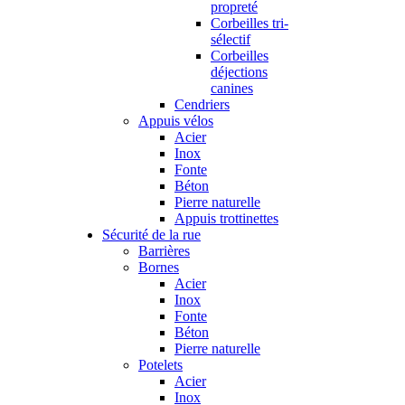
propreté
Corbeilles tri-
sélectif
Corbeilles
déjections
canines
Cendriers
Appuis vélos
Acier
Inox
Fonte
Béton
Pierre naturelle
Appuis trottinettes
Sécurité de la rue
Barrières
Bornes
Acier
Inox
Fonte
Béton
Pierre naturelle
Potelets
Acier
Inox