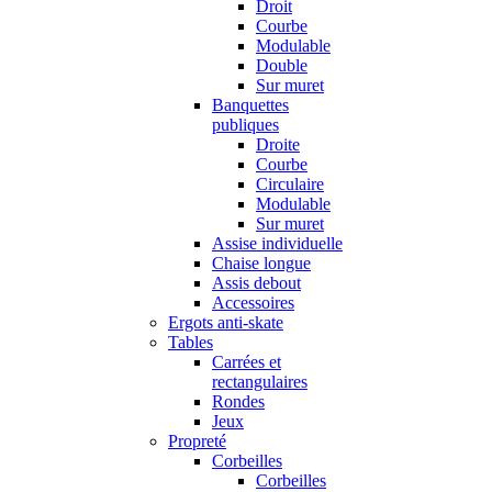
Droit
Courbe
Modulable
Double
Sur muret
Banquettes
publiques
Droite
Courbe
Circulaire
Modulable
Sur muret
Assise individuelle
Chaise longue
Assis debout
Accessoires
Ergots anti-skate
Tables
Carrées et
rectangulaires
Rondes
Jeux
Propreté
Corbeilles
Corbeilles