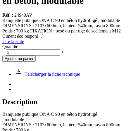
en béton, modulable
Réf. :
24940AV
Banquette publique ONA C 90 en béton hydrofugé , modulable
DIMENSIONS : 2103x600mm, hauteur 540mm, rayon 890mm.
Poids : 700 kg FIXATION : posé ou par tige de scellement M12
Ciment éco respon[...]
Lire la suite
Quantité
quantité
–
+
de
Ajouter au panier
Banquette
publique
ONA
Télécharger la fiche technique
C
90
en
béton,
modulable
Description
Banquette publique ONA C 90 en béton hydrofugé
, modulable
DIMENSIONS : 2103x600mm, hauteur 540mm, rayon 890mm.
Poids : 700 kg