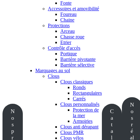
Fonte
Accessoires et amovibilité
Foureau
Chaine
Protections
Arceau
Chasse roue
Etrier
Contrôle d'accès
Portique
Barrière pivotante
Barrière sélective
Marquages au sol
Clous
Clous classiques
Ronds
Rectangulaires
Carrés
Clous personnalisés
N
Protection de
N
C
o
la mer
o
a
s
Armoiries
s
t
r
Clous anti dérapant
p
a
é
Clous PMR
r
l
al
Clous vélos