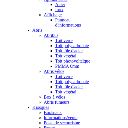
Acier
Inox
Affichage
Panneau
d'informations
Abris
Abribus
Toit verre
Toit polycarbonate
Toit tôle d'acier
Toit végétal
Toit photovoltaïque
PMMA 6mm
Abris vélos
Toit verre
Toit polycarbonate
Toit tôle d'acier
Toit végétal
Box à vélos
Abris fumeurs
Kiosques
Bar/snack
Informations/vente
Poste de secourisme
Presse