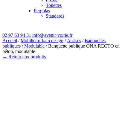
Toilettes
Pergolas
Standards
02 97 63 94 31
info@avenir-voirie.fr
Accueil
/
Mobilier urbain design
/
Assises
/
Banquettes
publiques
/
Modulable
/ Banquette publique ONA RECTO en
béton, modulable
← Retour aux produits