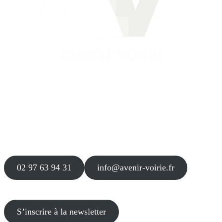
Siège
16 place Théodore Fantin Latour
56 000 VANNES
Agence
12 le Clos Blanc
49 530 LIRÉ
02 97 63 94 31
info@avenir-voirie.fr
S’inscrire à la newsletter