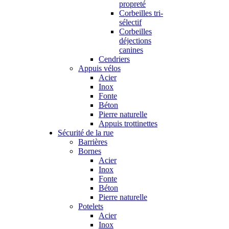
propreté
Corbeilles tri-
sélectif
Corbeilles
déjections
canines
Cendriers
Appuis vélos
Acier
Inox
Fonte
Béton
Pierre naturelle
Appuis trottinettes
Sécurité de la rue
Barrières
Bornes
Acier
Inox
Fonte
Béton
Pierre naturelle
Potelets
Acier
Inox