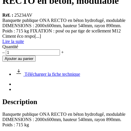
RECTO en béton, modulable
Réf. :
25234AV
Banquette publique ONA RECTO en béton hydrofugé, modulable
DIMENSIONS : 2000x600mm, hauteur 540mm, rayon 890mm.
Poids : 715 kg FIXATION : posé ou par tige de scellement M12
Ciment éco respo[...]
Lire la suite
Quantité
quantité
–
+
de
Ajouter au panier
Banquette
publique
ONA
Télécharger la fiche technique
RECTO
en
béton,
modulable
Description
Banquette publique ONA RECTO en béton hydrofugé, modulable
DIMENSIONS : 2000x600mm, hauteur 540mm, rayon 890mm.
Poids : 715 kg