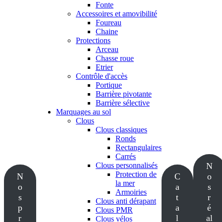
Fonte
Accessoires et amovibilité
Foureau
Chaine
Protections
Arceau
Chasse roue
Etrier
Contrôle d'accès
Portique
Barrière pivotante
Barrière sélective
Marquages au sol
Clous
Clous classiques
Ronds
Rectangulaires
Carrés
Clous personnalisés
N
Protection de
N
C
o
la mer
o
a
s
Armoiries
s
t
r
Clous anti dérapant
p
a
é
Clous PMR
r
l
al
Clous vélos