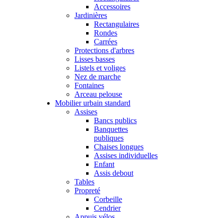
Accessoires
Jardinières
Rectangulaires
Rondes
Carrées
Protections d'arbres
Lisses basses
Listels et voliges
Nez de marche
Fontaines
Arceau pelouse
Mobilier urbain standard
Assises
Bancs publics
Banquettes
publiques
Chaises longues
Assises individuelles
Enfant
Assis debout
Tables
Propreté
Corbeille
Cendrier
Appuis vélos