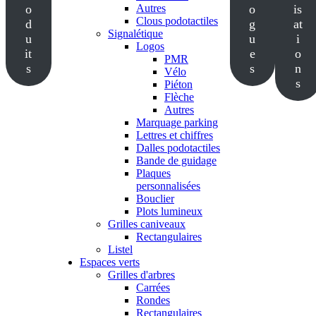
o
Autres
o
is
Clous podotactiles
d
g
at
Signalétique
u
u
i
Logos
it
e
o
PMR
s
s
n
Vélo
s
Piéton
Flèche
Autres
Marquage parking
Lettres et chiffres
Dalles podotactiles
Bande de guidage
Plaques
personnalisées
Bouclier
Plots lumineux
Grilles caniveaux
Rectangulaires
Listel
Espaces verts
Grilles d'arbres
Carrées
Rondes
Rectangulaires