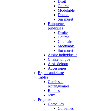
Droit
Courbe
Modulable
Double
Sur muret
Banquettes
publiques
Droite
Courbe
Circulaire
Modulable
Sur muret
Assise individuelle
Chaise longue
Assis debout
Accessoires
Ergots anti-skate
Tables
Carrées et
rectangulaires
Rondes
Jeux
Propreté
Corbeilles
Corbeilles