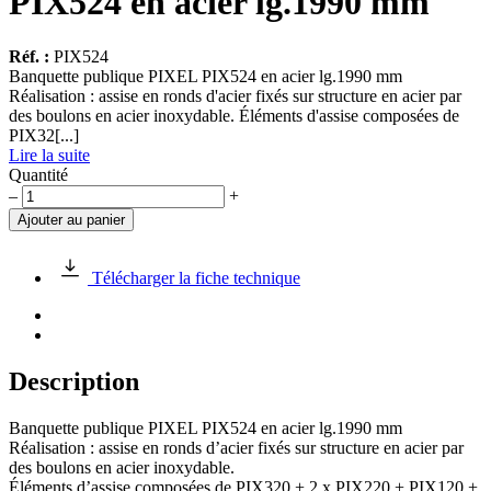
PIX524 en acier lg.1990 mm
Réf. :
PIX524
Banquette publique PIXEL PIX524 en acier lg.1990 mm
Réalisation : assise en ronds d'acier fixés sur structure en acier par
des boulons en acier inoxydable. Éléments d'assise composées de
PIX32[...]
Lire la suite
Quantité
quantité
–
+
de
Ajouter au panier
Banquette
publique
PIXEL
Télécharger la fiche technique
PIX524
en
acier
lg.1990
mm
Description
Banquette publique PIXEL PIX524 en acier lg.1990 mm
Réalisation : assise en ronds d’acier fixés sur structure en acier par
des boulons en acier inoxydable.
Éléments d’assise composées de PIX320 + 2 x PIX220 + PIX120 +