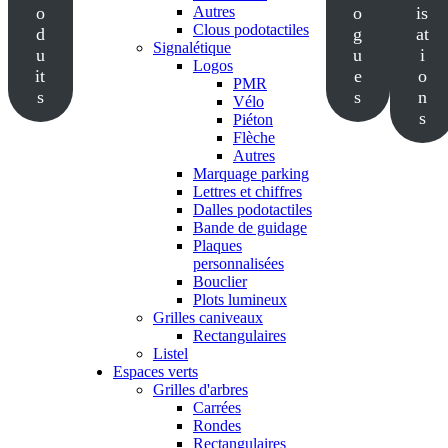
o
Autres
o
is
Clous podotactiles
d
g
at
Signalétique
u
u
i
Logos
it
e
o
PMR
s
s
n
Vélo
s
Piéton
Flèche
Autres
Marquage parking
Lettres et chiffres
Dalles podotactiles
Bande de guidage
Plaques
personnalisées
Bouclier
Plots lumineux
Grilles caniveaux
Rectangulaires
Listel
Espaces verts
Grilles d'arbres
Carrées
Rondes
Rectangulaires