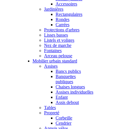
Accessoires
Jardinières
Rectangulaires
Rondes
Carrées
Protections d'arbres
Lisses basses
Listels et voliges
Nez de marche
Fontaines
Arceau pelouse
Mobilier urbain standard
Assises
Bancs publics
Banquettes
publiques
Chaises longues
Assises individuelles
Enfant
Assis debout
Tables
Propreté
Corbeille
Cendrier
Appuis vélos