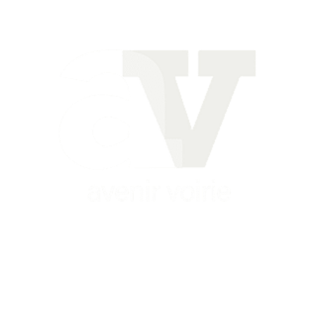
Siège
16 place Théodore Fantin Latour
56 000 VANNES
Agence
12 le Clos Blanc