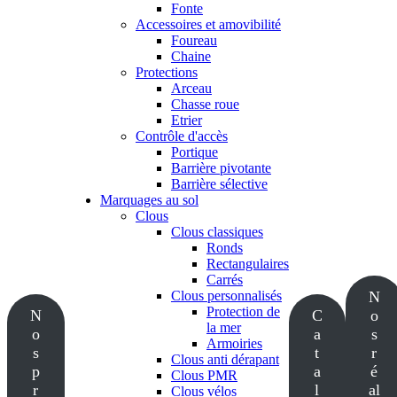
Fonte
Accessoires et amovibilité
Foureau
Chaine
Protections
Arceau
Chasse roue
Etrier
Contrôle d'accès
Portique
Barrière pivotante
Barrière sélective
Marquages au sol
Clous
Clous classiques
Ronds
Rectangulaires
Carrés
Clous personnalisés
N
Protection de
N
C
o
la mer
o
a
s
Armoiries
s
t
r
Clous anti dérapant
p
a
é
Clous PMR
r
l
al
Clous vélos