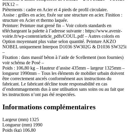
PIX12 –
Piètements : cadre en Acier et 4 pieds de profil circulaire.
Assise : grilles en acier, fixée sur une structure en acier. Finition :
structure en Acier et thermo laquée.
Peinture: Peinture mat grené fin – Voir coloris standards en
téléchargeant la palette à l’adresse suivante : https://www.avenir-
voirie.fr/wp-content/article_pdfs/COUL.pdf – Autres coloris en
Option moyennant plus value selon quantité. Peinture AKZO
NOBEL uniquement Interpon D1036 SW302G & D1036 SW325i
–
Fixation : dans massif béton à l’aide de Scellement (non fournies)
voir schéma de Posé –
Poids : 106,80 kg – Hauteur d’assise 435mm – largeur 1325mm –
longueur 1990mm – Tous les éléments de mobilier urbain doivent
être correctement ancrés conformément aux instructions du
fabricant. Le fabricant décline toute responsabilité en cas
d’endommagements dus à une utilisation sans soins ou au fait que
les instructions n’ont pas été respectées.
Informations complémentaires
Largeur (mm)
1325
Longueur (mm)
1990
Poids (kg)
106,80