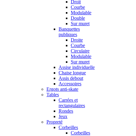
Droit
Courbe
Modulable
Double
Sur muret
Banquettes
publiques
Droite
Courbe
Circulaire
Modulable
Sur muret
Assise individuelle
Chaise longue
Assis debout
Accessoires
Ergots anti-skate
Tables
Carrées et
rectangulaires
Rondes
Jeux
Propreté
Corbeilles
Corbeilles