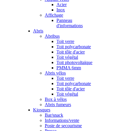
Acier
Inox
Affichage
Panneau
d'informations
Abris
Abribus
Toit verre
Toit polycarbonate
Toit tôle d'acier
Toit végétal
Toit photovoltaïque
PMMA 6mm
Abris vélos
Toit verre
Toit polycarbonate
Toit tôle d'acier
Toit végétal
Box à vélos
Abris fumeurs
Kiosques
Bar/snack
Informations/vente
Poste de secourisme
Presse