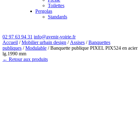
Toilettes
Pergolas
Standards
02 97 63 94 31
info@avenir-voirie.fr
Accueil
/
Mobilier urbain design
/
Assises
/
Banquettes
publiques
/
Modulable
/ Banquette publique PIXEL PIX524 en acier
lg.1990 mm
← Retour aux produits