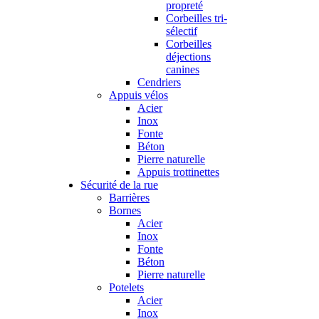
propreté
Corbeilles tri-
sélectif
Corbeilles
déjections
canines
Cendriers
Appuis vélos
Acier
Inox
Fonte
Béton
Pierre naturelle
Appuis trottinettes
Sécurité de la rue
Barrières
Bornes
Acier
Inox
Fonte
Béton
Pierre naturelle
Potelets
Acier
Inox