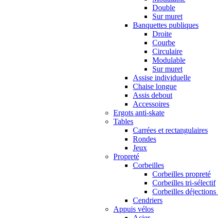
Double
Sur muret
Banquettes publiques
Droite
Courbe
Circulaire
Modulable
Sur muret
Assise individuelle
Chaise longue
Assis debout
Accessoires
Ergots anti-skate
Tables
Carrées et rectangulaires
Rondes
Jeux
Propreté
Corbeilles
Corbeilles propreté
Corbeilles tri-sélectif
Corbeilles déjections
Cendriers
Appuis vélos
Acier