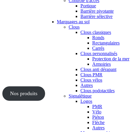
Contrôle d'accès
Portique
Barrière pivotante
Barrière sélective
Marquages au sol
Clous
Clous classiques
Ronds
Rectangulaires
Carrés
Clous personnalisés
Protection de la mer
Armoiries
Clous anti dérapant
Clous PMR
Clous vélos
Autres
Clous podotactiles
Nos produits
Signalétique
Logos
PMR
Vélo
Piéton
Flèche
Autres