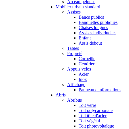
Arceau pelouse
Mobilier urbain standard
Assises
Bancs publics
Banquettes publiques
Chaises longues
Assises individuelles
Enfant
Assis debout
Tables
Propreté
Corbeille
Cendrier
Appuis vélos
Acier
Inox
Affichage
Panneau d'informations
Abris
Abribus
Toit verre
Toit polycarbonate
Toit tôle d'acier
Toit végétal
Toit photovoltaïque