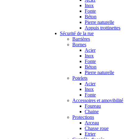
Inox
Fonte
Béton
Pierre naturelle
Appuis trottinettes
Sécurité de la rue
Barrières
Bornes
Acier
Inox
Fonte
Béton
Pierre naturelle
Potelets
Acier
Inox
Fonte
Accessoires et amovibilité
Foureau
Chaine
Protections
Arceau
Chasse roue
Etrier