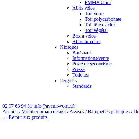
PMMA 6mm
Abris vélos
Toit verre
Toit polycarbonate
Toit tôle d'acier
Toit végétal
Box à vélos
Abris fumeurs
Kiosques
Bar/snack
Informations/vente
Poste de secourisme
Presse
Toilettes
Pergolas
Standards
02 97 63 94 31
info@avenir-voirie.fr
Accueil
/
Mobilier urbain design
/
Assises
/
Banquettes publiques
/
Dr
← Retour aux produits