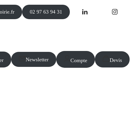
irie.fr
02 97 63 94 31
Newsletter
er
Devis
Compte