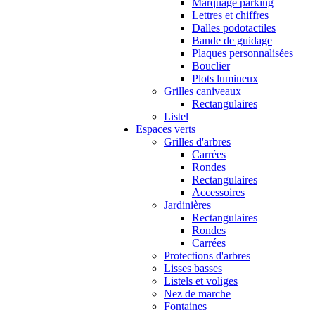
Marquage parking
Lettres et chiffres
Dalles podotactiles
Bande de guidage
Plaques personnalisées
Bouclier
Plots lumineux
Grilles caniveaux
Rectangulaires
Listel
Espaces verts
Grilles d'arbres
Carrées
Rondes
Rectangulaires
Accessoires
Jardinières
Rectangulaires
Rondes
Carrées
Protections d'arbres
Lisses basses
Listels et voliges
Nez de marche
Fontaines