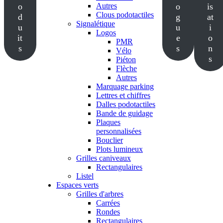
o
Autres
o
is
Clous podotactiles
d
g
at
Signalétique
u
u
i
Logos
it
e
o
PMR
s
s
n
Vélo
s
Piéton
Flèche
Autres
Marquage parking
Lettres et chiffres
Dalles podotactiles
Bande de guidage
Plaques
personnalisées
Bouclier
Plots lumineux
Grilles caniveaux
Rectangulaires
Listel
Espaces verts
Grilles d'arbres
Carrées
Rondes
Rectangulaires