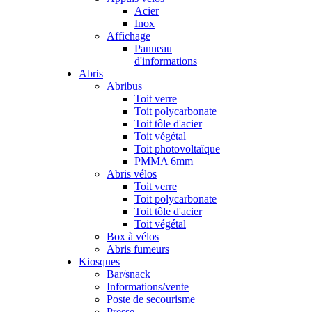
Acier
Inox
Affichage
Panneau
d'informations
Abris
Abribus
Toit verre
Toit polycarbonate
Toit tôle d'acier
Toit végétal
Toit photovoltaïque
PMMA 6mm
Abris vélos
Toit verre
Toit polycarbonate
Toit tôle d'acier
Toit végétal
Box à vélos
Abris fumeurs
Kiosques
Bar/snack
Informations/vente
Poste de secourisme
Presse