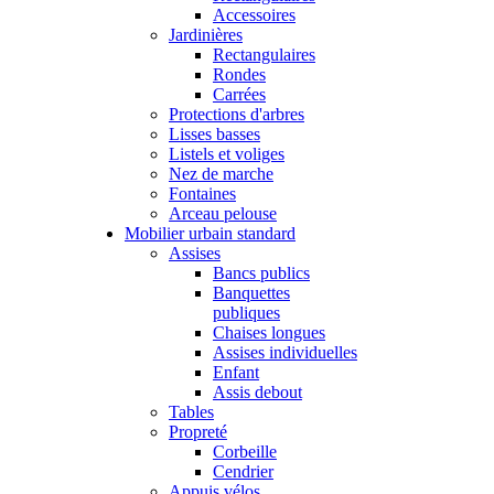
Accessoires
Jardinières
Rectangulaires
Rondes
Carrées
Protections d'arbres
Lisses basses
Listels et voliges
Nez de marche
Fontaines
Arceau pelouse
Mobilier urbain standard
Assises
Bancs publics
Banquettes
publiques
Chaises longues
Assises individuelles
Enfant
Assis debout
Tables
Propreté
Corbeille
Cendrier
Appuis vélos