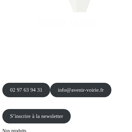
Siège
16 place Théodore Fantin Latour
56 000 VANNES
Agence
12 le Clos Blanc
49 530 LIRÉ
02 97 63 94 31
info@avenir-voirie.fr
S’inscrire à la newsletter
Nos produits