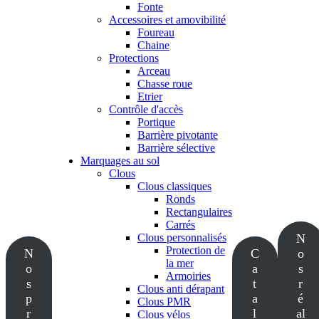
Fonte
Accessoires et amovibilité
Foureau
Chaine
Protections
Arceau
Chasse roue
Etrier
Contrôle d'accès
Portique
Barrière pivotante
Barrière sélective
Marquages au sol
Clous
Clous classiques
Ronds
Rectangulaires
Carrés
Clous personnalisés
N
Protection de
N
C
o
la mer
o
a
s
Armoiries
s
t
r
Clous anti dérapant
p
a
é
Clous PMR
r
l
al
Clous vélos