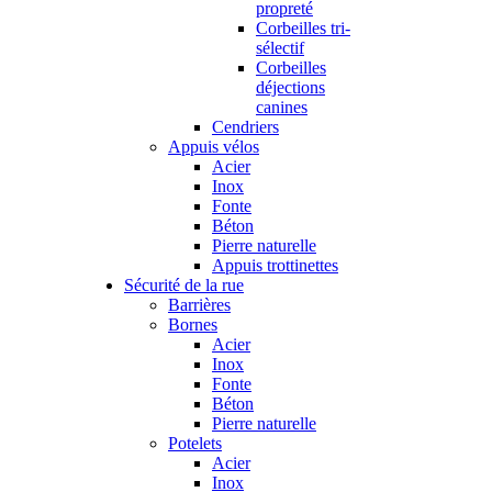
propreté
Corbeilles tri-
sélectif
Corbeilles
déjections
canines
Cendriers
Appuis vélos
Acier
Inox
Fonte
Béton
Pierre naturelle
Appuis trottinettes
Sécurité de la rue
Barrières
Bornes
Acier
Inox
Fonte
Béton
Pierre naturelle
Potelets
Acier
Inox