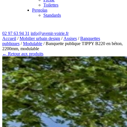
Toilettes
Pergolas
Standards
02 97 63 94 31
info@avenir-voirie.fr
Accueil
/
Mobilier urbain design
/
Assises
/
Banquettes
publiques
/
Modulable
/ Banquette publique TIPPY B220 en béton,
2200mm, modulable
← Retour aux produits