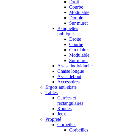
Droit
Courbe
Modulable
Double
Sur muret
Banquettes
publiques
Droite
Courbe
Circulaire
Modulable
Sur muret
Assise individuelle
Chaise longue
Assis debout
Accessoires
Ergots anti-skate
Tables
Carrées et
rectangulaires
Rondes
Jeux
Propreté
Corbeilles
Corbeilles