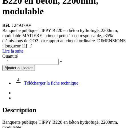
B220 en béton, 2200mm,
modulable
Réf. :
24937AV
Banquette publique TIPPY B220 en béton hydrofugé, 2200mm,
modulable MATIERE : ciment petra 1 eco responsable, -35%
d'émissions de CO2 par rapport au ciment ordinaire. DIMENSIONS
: longueur 11[...]
Lire la suite
Quantité
quantité
–
+
de
Ajouter au panier
Banquette
publique
TIPPY
Télécharger la fiche technique
B220
en
béton,
2200mm,
modulable
Description
Banquette publique TIPPY B220 en béton hydrofugé, 2200mm,
modulable