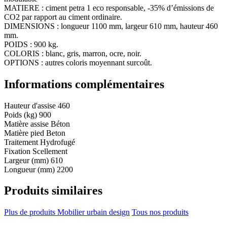
MATIERE : ciment petra 1 eco responsable, -35% d’émissions de
CO2 par rapport au ciment ordinaire.
DIMENSIONS : longueur 1100 mm, largeur 610 mm, hauteur 460
mm.
POIDS : 900 kg.
COLORIS : blanc, gris, marron, ocre, noir.
OPTIONS : autres coloris moyennant surcoût.
Informations complémentaires
Hauteur d'assise
460
Poids (kg)
900
Matière assise
Béton
Matière pied
Beton
Traitement
Hydrofugé
Fixation
Scellement
Largeur (mm)
610
Longueur (mm)
2200
Produits similaires
Plus de produits Mobilier urbain design
Tous nos produits