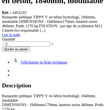
en béton, 1840mm, modulable
Réf. :
24932AV
Banquette publique TIPPY V en béton hydrofugé, 1840mm,
modulable DIMENSIONS : 1840mmx179mm, hauteur assise
460mm. Poids 1270 kg FIXATION : par tige de scellement M12
Ciment éco responsable [...]
Lire la suite
Quantité
quantité
–
+
de
Ajouter au panier
Banquette
publique
TIPPY
Télécharger la fiche technique
V
en
béton,
1840mm,
modulable
Description
Banquette publique TIPPY V en béton hydrofugé, 1840mm,
modulable
DIMENSIONS : 1840mmx179mm, hauteur assise 460mm. Poids
1270 kg