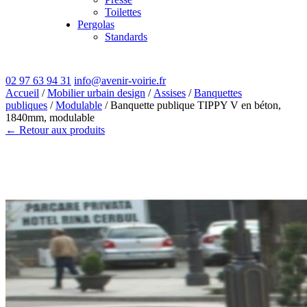
Toilettes
Pergolas
Standards
02 97 63 94 31
info@avenir-voirie.fr
Accueil
/
Mobilier urbain design
/
Assises
/
Banquettes
publiques
/
Modulable
/ Banquette publique TIPPY V en béton,
1840mm, modulable
← Retour aux produits