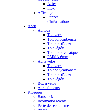
Acier
Inox
Affichage
Panneau
d'informations
Abris
Abribus
Toit verre
Toit polycarbonate
Toit tôle d'acier
Toit végétal
Toit photovoltaïque
PMMA 6mm
Abris vélos
Toit verre
Toit polycarbonate
Toit tôle d'acier
Toit végétal
Box à vélos
Abris fumeurs
Kiosques
Bar/snack
Informations/vente
Poste de secourisme
Presse