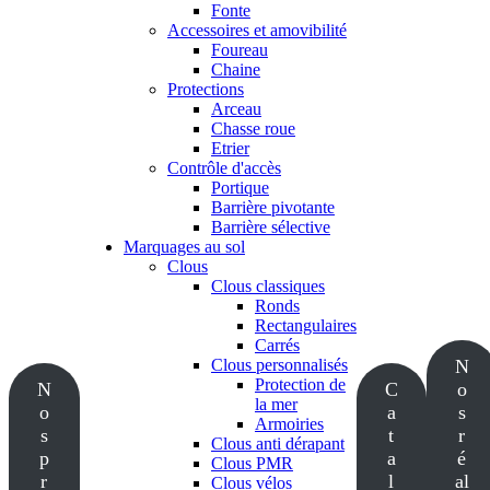
Fonte
Accessoires et amovibilité
Foureau
Chaine
Protections
Arceau
Chasse roue
Etrier
Contrôle d'accès
Portique
Barrière pivotante
Barrière sélective
Marquages au sol
Clous
Clous classiques
Ronds
Rectangulaires
Carrés
Clous personnalisés
N
Protection de
N
C
o
la mer
o
a
s
Armoiries
s
t
r
Clous anti dérapant
p
a
é
Clous PMR
r
l
al
Clous vélos