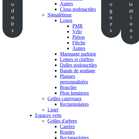
o
Autres
o
is
Clous podotactiles
d
g
at
Signalétique
u
u
i
Logos
it
e
o
PMR
s
s
n
Vélo
s
Piéton
Flèche
Autres
Marquage parking
Lettres et chiffres
Dalles podotactiles
Bande de guidage
Plaques
personnalisées
Bouclier
Plots lumineux
Grilles caniveaux
Rectangulaires
Listel
Espaces verts
Grilles d'arbres
Carrées
Rondes
Rectangulaires