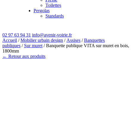
Toilettes
Pergolas
Standards
02 97 63 94 31
info@avenir-voirie.fr
Accueil
/
Mobilier urbain design
/
Assises
/
Banquettes
publiques
/
Sur muret
/ Banquette publique VITA sur muret en bois,
1800mm
← Retour aux produits