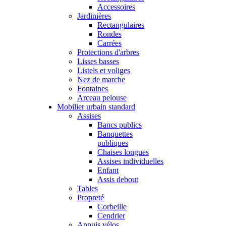
Accessoires
Jardinières
Rectangulaires
Rondes
Carrées
Protections d'arbres
Lisses basses
Listels et voliges
Nez de marche
Fontaines
Arceau pelouse
Mobilier urbain standard
Assises
Bancs publics
Banquettes
publiques
Chaises longues
Assises individuelles
Enfant
Assis debout
Tables
Propreté
Corbeille
Cendrier
Appuis vélos