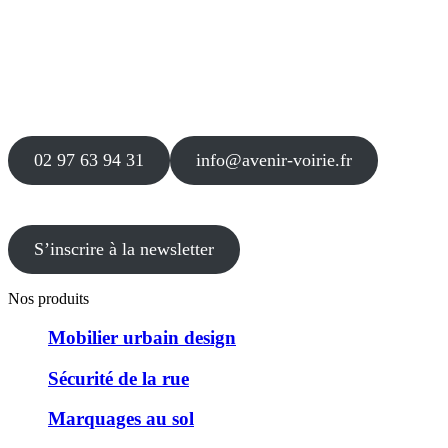
Siège
16 place Théodore Fantin Latour
56 000 VANNES
Agence
12 le Clos Blanc
49 530 LIRÉ
02 97 63 94 31
info@avenir-voirie.fr
S’inscrire à la newsletter
Nos produits
Mobilier urbain design
Sécurité de la rue
Marquages au sol