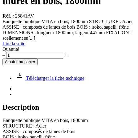
muret en bois, 1800mm
Réf. :
25841AV
Banquette publique VITA en bois, 1800mm STRUCTURE : Acier
ASSISE : composés de lames de bois BOIS : iroko, sapelli, frêne
DIMENSIONS : longueur 1800mm, largeur 445mm FIXATION :
scellement su[...]
Lire la suite
Quantité
quantité
–
+
de
Ajouter au panier
Banquette
publique
VITA
Télécharger la fiche technique
sur
muret
en
bois,
1800mm
Description
Banquette publique VITA en bois, 1800mm
STRUCTURE : Acier
ASSISE : composés de lames de bois
BOIS : iroko, sapelli, frêne