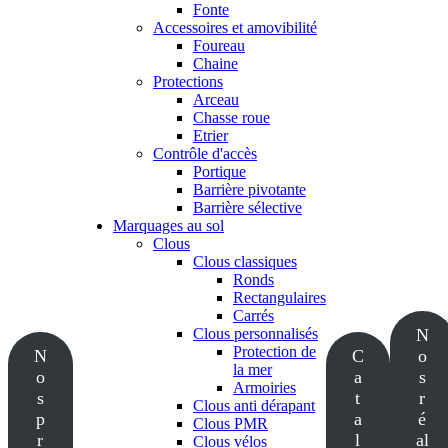
Fonte
Accessoires et amovibilité
Foureau
Chaine
Protections
Arceau
Chasse roue
Etrier
Contrôle d'accès
Portique
Barrière pivotante
Barrière sélective
Marquages au sol
Clous
Clous classiques
Ronds
Rectangulaires
Carrés
Clous personnalisés
N
Protection de
N
C
o
la mer
o
a
s
Armoiries
s
t
r
Clous anti dérapant
p
a
é
Clous PMR
r
l
al
Clous vélos