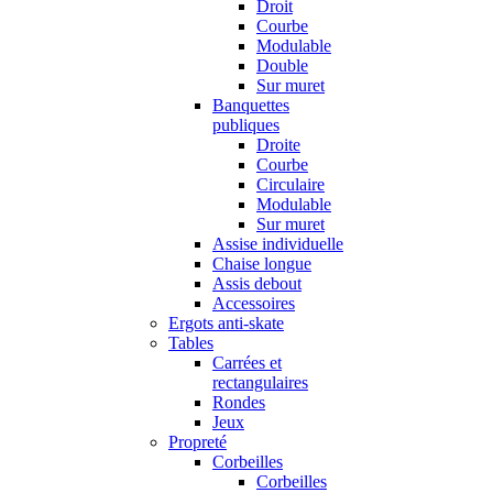
Droit
Courbe
Modulable
Double
Sur muret
Banquettes
publiques
Droite
Courbe
Circulaire
Modulable
Sur muret
Assise individuelle
Chaise longue
Assis debout
Accessoires
Ergots anti-skate
Tables
Carrées et
rectangulaires
Rondes
Jeux
Propreté
Corbeilles
Corbeilles