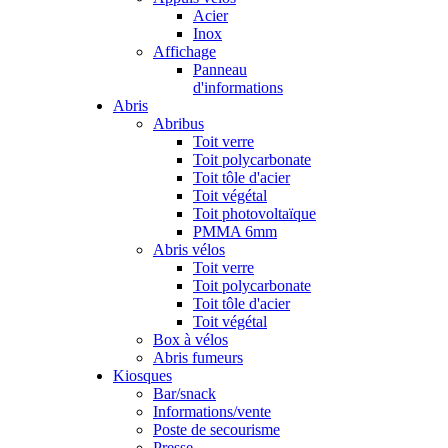
Acier
Inox
Affichage
Panneau
d'informations
Abris
Abribus
Toit verre
Toit polycarbonate
Toit tôle d'acier
Toit végétal
Toit photovoltaïque
PMMA 6mm
Abris vélos
Toit verre
Toit polycarbonate
Toit tôle d'acier
Toit végétal
Box à vélos
Abris fumeurs
Kiosques
Bar/snack
Informations/vente
Poste de secourisme
Presse