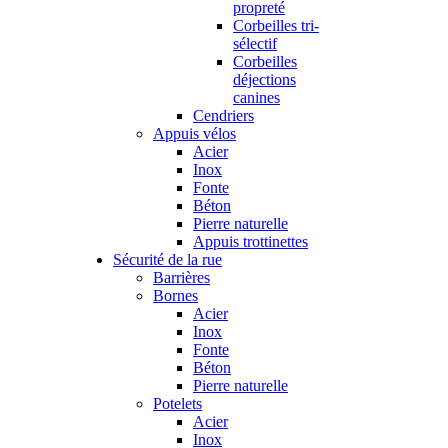
propreté
Corbeilles tri-
sélectif
Corbeilles
déjections
canines
Cendriers
Appuis vélos
Acier
Inox
Fonte
Béton
Pierre naturelle
Appuis trottinettes
Sécurité de la rue
Barrières
Bornes
Acier
Inox
Fonte
Béton
Pierre naturelle
Potelets
Acier
Inox