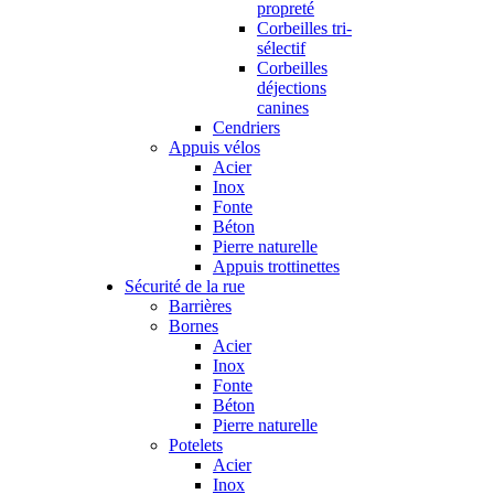
propreté
Corbeilles tri-
sélectif
Corbeilles
déjections
canines
Cendriers
Appuis vélos
Acier
Inox
Fonte
Béton
Pierre naturelle
Appuis trottinettes
Sécurité de la rue
Barrières
Bornes
Acier
Inox
Fonte
Béton
Pierre naturelle
Potelets
Acier
Inox