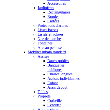
Accessoires
Jardinières
Rectangulaires
Rondes
Carrées
Protections d'arbres
Lisses basses
Listels et voliges
Nez de marche
Fontaines
Arceau pelouse
Mobilier urbain standard
Assises
Bancs publics
Banquettes
publiques
Chaises longues
Assises individuelles
Enfant
Assis debout
Tables
Propreté
Corbeille
Cendrier
Appuis vélos