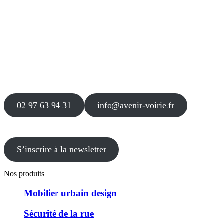
Siège
16 place Théodore Fantin Latour
56 000 VANNES
Agence
12 le Clos Blanc
49 530 LIRÉ
02 97 63 94 31
info@avenir-voirie.fr
S’inscrire à la newsletter
Nos produits
Mobilier urbain design
Sécurité de la rue