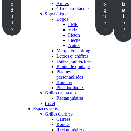
o
Autres
o
is
Clous podotactiles
d
g
at
Signalétique
u
u
i
Logos
it
e
o
PMR
s
s
n
Vélo
s
Piéton
Flèche
Autres
Marquage parking
Lettres et chiffres
Dalles podotactiles
Bande de guidage
Plaques
personnalisées
Bouclier
Plots lumineux
Grilles caniveaux
Rectangulaires
Listel
Espaces verts
Grilles d'arbres
Carrées
Rondes
Rectangulaires