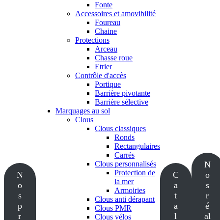
Fonte
Accessoires et amovibilité
Foureau
Chaine
Protections
Arceau
Chasse roue
Etrier
Contrôle d'accès
Portique
Barrière pivotante
Barrière sélective
Marquages au sol
Clous
Clous classiques
Ronds
Rectangulaires
Carrés
Clous personnalisés
N
Protection de
N
C
o
la mer
o
a
s
Armoiries
s
t
r
Clous anti dérapant
p
a
é
Clous PMR
r
l
al
Clous vélos