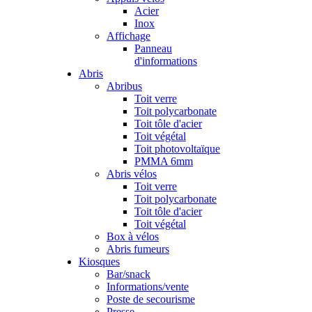
Acier
Inox
Affichage
Panneau
d'informations
Abris
Abribus
Toit verre
Toit polycarbonate
Toit tôle d'acier
Toit végétal
Toit photovoltaïque
PMMA 6mm
Abris vélos
Toit verre
Toit polycarbonate
Toit tôle d'acier
Toit végétal
Box à vélos
Abris fumeurs
Kiosques
Bar/snack
Informations/vente
Poste de secourisme
Presse