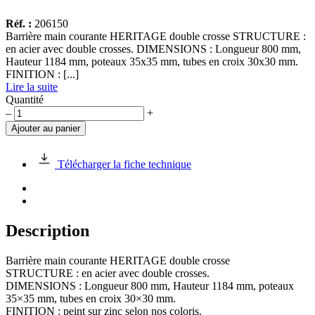
Réf. :
206150
Barrière main courante HERITAGE double crosse STRUCTURE :
en acier avec double crosses. DIMENSIONS : Longueur 800 mm,
Hauteur 1184 mm, poteaux 35x35 mm, tubes en croix 30x30 mm.
FINITION : [...]
Lire la suite
Quantité
quantité
–
+
de
Ajouter au panier
Barrière
main
courante
Télécharger la fiche technique
HERITAGE
double
crosse
Description
Barrière main courante HERITAGE double crosse
STRUCTURE : en acier avec double crosses.
DIMENSIONS : Longueur 800 mm, Hauteur 1184 mm, poteaux
35×35 mm, tubes en croix 30×30 mm.
FINITION : peint sur zinc selon nos coloris.