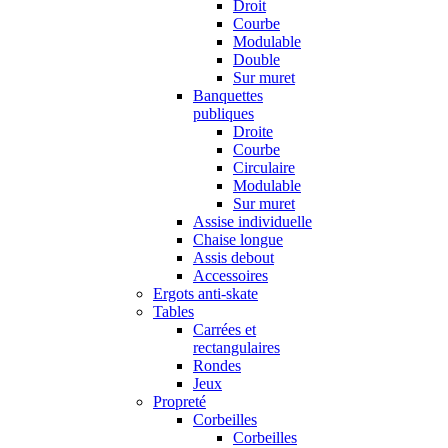
Droit
Courbe
Modulable
Double
Sur muret
Banquettes
publiques
Droite
Courbe
Circulaire
Modulable
Sur muret
Assise individuelle
Chaise longue
Assis debout
Accessoires
Ergots anti-skate
Tables
Carrées et
rectangulaires
Rondes
Jeux
Propreté
Corbeilles
Corbeilles