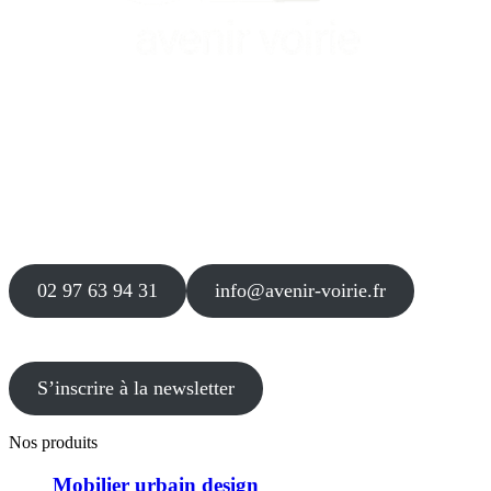
Siège
16 place Théodore Fantin Latour
56 000 VANNES
Agence
12 le Clos Blanc
49 530 LIRÉ
02 97 63 94 31
info@avenir-voirie.fr
S’inscrire à la newsletter
Nos produits
Mobilier urbain design