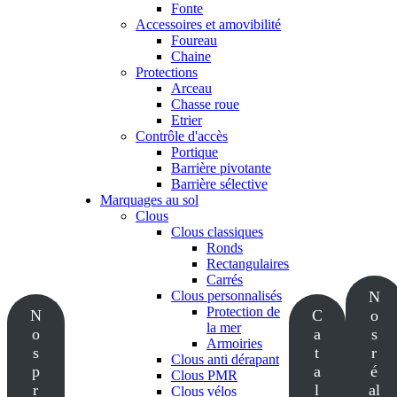
Fonte
Accessoires et amovibilité
Foureau
Chaine
Protections
Arceau
Chasse roue
Etrier
Contrôle d'accès
Portique
Barrière pivotante
Barrière sélective
Marquages au sol
Clous
Clous classiques
Ronds
Rectangulaires
Carrés
Clous personnalisés
N
Protection de
N
C
o
la mer
o
a
s
Armoiries
s
t
r
Clous anti dérapant
p
a
é
Clous PMR
r
l
al
Clous vélos