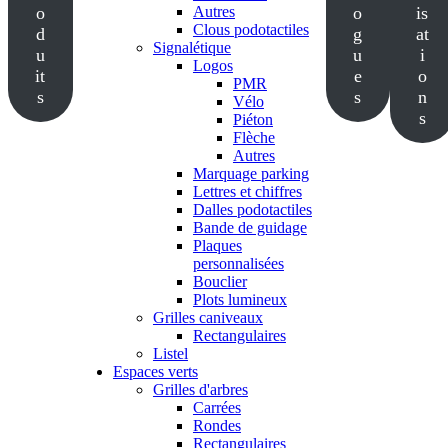
o
Autres
o
is
Clous podotactiles
d
g
at
Signalétique
u
u
i
Logos
it
e
o
PMR
s
s
n
Vélo
s
Piéton
Flèche
Autres
Marquage parking
Lettres et chiffres
Dalles podotactiles
Bande de guidage
Plaques
personnalisées
Bouclier
Plots lumineux
Grilles caniveaux
Rectangulaires
Listel
Espaces verts
Grilles d'arbres
Carrées
Rondes
Rectangulaires