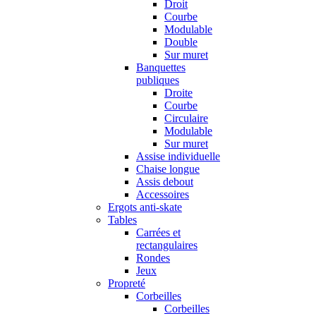
Droit
Courbe
Modulable
Double
Sur muret
Banquettes
publiques
Droite
Courbe
Circulaire
Modulable
Sur muret
Assise individuelle
Chaise longue
Assis debout
Accessoires
Ergots anti-skate
Tables
Carrées et
rectangulaires
Rondes
Jeux
Propreté
Corbeilles
Corbeilles