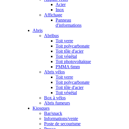
Acier
Inox
Affichage
Panneau
d'informations
Abris
Abribus
Toit verre
Toit polycarbonate
Toit tôle d'acier
Toit végétal
Toit photovoltaïque
PMMA 6mm
Abris vélos
Toit verre
Toit polycarbonate
Toit tôle d'acier
Toit végétal
Box à vélos
Abris fumeurs
Kiosques
Bar/snack
Informations/vente
Poste de secourisme
Presse