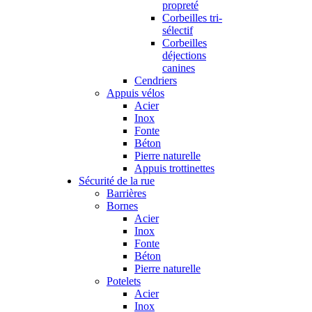
propreté
Corbeilles tri-
sélectif
Corbeilles
déjections
canines
Cendriers
Appuis vélos
Acier
Inox
Fonte
Béton
Pierre naturelle
Appuis trottinettes
Sécurité de la rue
Barrières
Bornes
Acier
Inox
Fonte
Béton
Pierre naturelle
Potelets
Acier
Inox