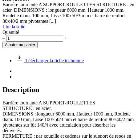
Barrière tournante A SUPPORT-ROULETTES STRUCTURE : en
acier. DIMENSIONS : longueur 6000 mm, Hauteur 1000 mm,
Roulette diam. 100 mm, Lisse 100x50/3 mm et barre de renfort
80x40/2 mm pivotantes [...]
Lire la suite
Quantité
quantité
–
+
de
Ajouter au panier
Barrière
tournante
6000mmm
Télécharger la fiche technique
Description
Barrière tournante A SUPPORT-ROULETTES
STRUCTURE : en acier.
DIMENSIONS : longueur 6000 mm, Hauteur 1000 mm, Roulette
diam. 100 mm, Lisse 100×50/3 mm et barre de renfort 80×40/2 mm
pivotantes sur fût 140/4 avec articulation pour absorber les
dénivelés.
FERMETURE : par goupille et cadenas sur le support de repos,en