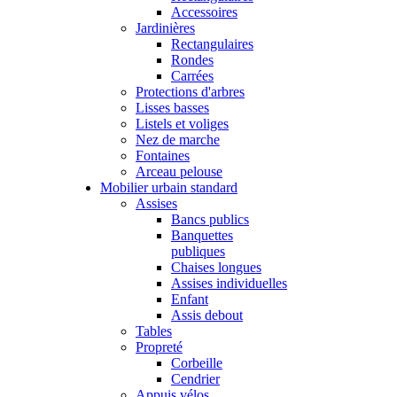
Accessoires
Jardinières
Rectangulaires
Rondes
Carrées
Protections d'arbres
Lisses basses
Listels et voliges
Nez de marche
Fontaines
Arceau pelouse
Mobilier urbain standard
Assises
Bancs publics
Banquettes
publiques
Chaises longues
Assises individuelles
Enfant
Assis debout
Tables
Propreté
Corbeille
Cendrier
Appuis vélos