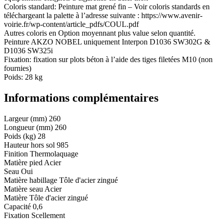
Coloris standard: Peinture mat grené fin – Voir coloris standards en
téléchargeant la palette à l’adresse suivante : https://www.avenir-
voirie.fr/wp-content/article_pdfs/COUL.pdf
Autres coloris en Option moyennant plus value selon quantité.
Peinture AKZO NOBEL uniquement Interpon D1036 SW302G &
D1036 SW325i
Fixation: fixation sur plots béton à l’aide des tiges filetées M10 (non
fournies)
Poids: 28 kg
Informations complémentaires
Largeur (mm)
260
Longueur (mm)
260
Poids (kg)
28
Hauteur hors sol
985
Finition
Thermolaquage
Matière pied
Acier
Seau
Oui
Matière habillage
Tôle d'acier zingué
Matière seau
Acier
Matière
Tôle d'acier zingué
Capacité
0,6
Fixation
Scellement