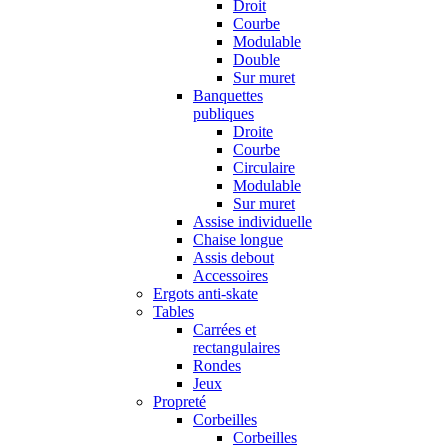
Droit
Courbe
Modulable
Double
Sur muret
Banquettes
publiques
Droite
Courbe
Circulaire
Modulable
Sur muret
Assise individuelle
Chaise longue
Assis debout
Accessoires
Ergots anti-skate
Tables
Carrées et
rectangulaires
Rondes
Jeux
Propreté
Corbeilles
Corbeilles