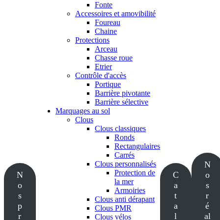
Fonte
Accessoires et amovibilité
Foureau
Chaine
Protections
Arceau
Chasse roue
Etrier
Contrôle d'accès
Portique
Barrière pivotante
Barrière sélective
Marquages au sol
Clous
Clous classiques
Ronds
Rectangulaires
Carrés
Clous personnalisés
N
Protection de
N
C
o
la mer
o
a
s
Armoiries
s
t
r
Clous anti dérapant
p
a
é
Clous PMR
r
l
al
Clous vélos