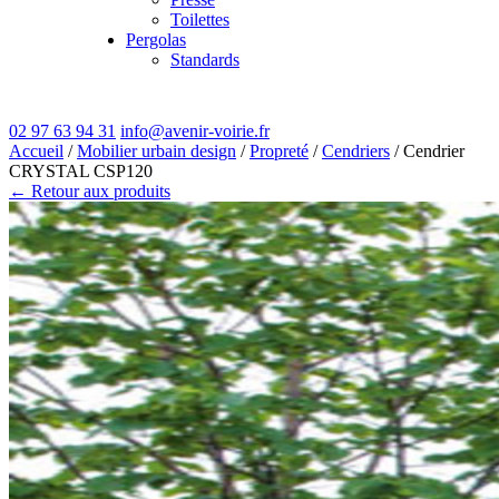
Toilettes
Pergolas
Standards
02 97 63 94 31
info@avenir-voirie.fr
Accueil
/
Mobilier urbain design
/
Propreté
/
Cendriers
/ Cendrier
CRYSTAL CSP120
← Retour aux produits