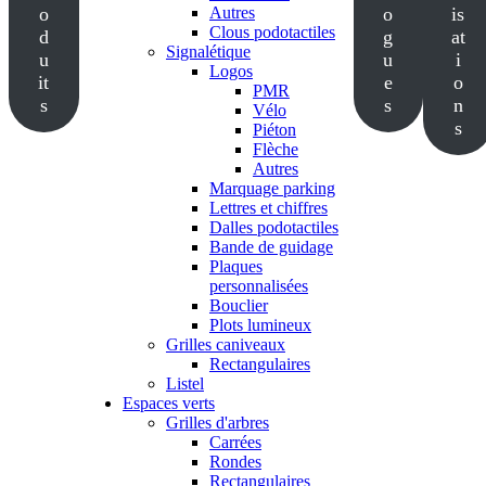
o
Autres
o
is
Clous podotactiles
d
g
at
Signalétique
u
u
i
Logos
it
e
o
PMR
s
s
n
Vélo
s
Piéton
Flèche
Autres
Marquage parking
Lettres et chiffres
Dalles podotactiles
Bande de guidage
Plaques
personnalisées
Bouclier
Plots lumineux
Grilles caniveaux
Rectangulaires
Listel
Espaces verts
Grilles d'arbres
Carrées
Rondes
Rectangulaires