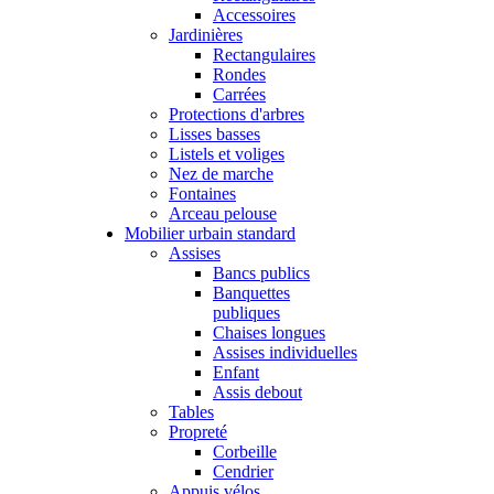
Accessoires
Jardinières
Rectangulaires
Rondes
Carrées
Protections d'arbres
Lisses basses
Listels et voliges
Nez de marche
Fontaines
Arceau pelouse
Mobilier urbain standard
Assises
Bancs publics
Banquettes
publiques
Chaises longues
Assises individuelles
Enfant
Assis debout
Tables
Propreté
Corbeille
Cendrier
Appuis vélos