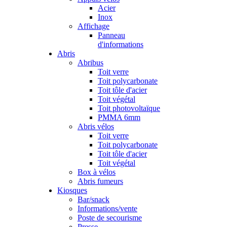
Acier
Inox
Affichage
Panneau
d'informations
Abris
Abribus
Toit verre
Toit polycarbonate
Toit tôle d'acier
Toit végétal
Toit photovoltaïque
PMMA 6mm
Abris vélos
Toit verre
Toit polycarbonate
Toit tôle d'acier
Toit végétal
Box à vélos
Abris fumeurs
Kiosques
Bar/snack
Informations/vente
Poste de secourisme
Presse