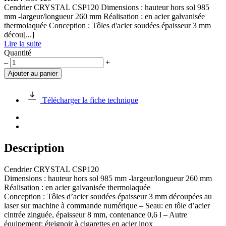
Cendrier CRYSTAL CSP120 Dimensions : hauteur hors sol 985
mm -largeur/longueur 260 mm Réalisation : en acier galvanisée
thermolaquée Conception : Tôles d'acier soudées épaisseur 3 mm
décou[...]
Lire la suite
Quantité
quantité
–
+
de
Ajouter au panier
Cendrier
CRYSTAL
CSP120
Télécharger la fiche technique
Description
Cendrier CRYSTAL CSP120
Dimensions : hauteur hors sol 985 mm -largeur/longueur 260 mm
Réalisation : en acier galvanisée thermolaquée
Conception : Tôles d’acier soudées épaisseur 3 mm découpées au
laser sur machine à commande numérique – Seau: en tôle d’acier
cintrée zinguée, épaisseur 8 mm, contenance 0,6 l – Autre
équipement: éteignoir à cigarettes en acier inox