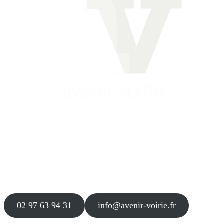
Siège
16 place Théodore Fantin Latour
56 000 VANNES
Agence
12 le Clos Blanc
49 530 LIRÉ
02 97 63 94 31
info@avenir-voirie.fr