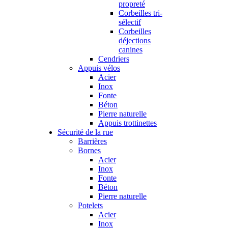
propreté
Corbeilles tri-
sélectif
Corbeilles
déjections
canines
Cendriers
Appuis vélos
Acier
Inox
Fonte
Béton
Pierre naturelle
Appuis trottinettes
Sécurité de la rue
Barrières
Bornes
Acier
Inox
Fonte
Béton
Pierre naturelle
Potelets
Acier
Inox