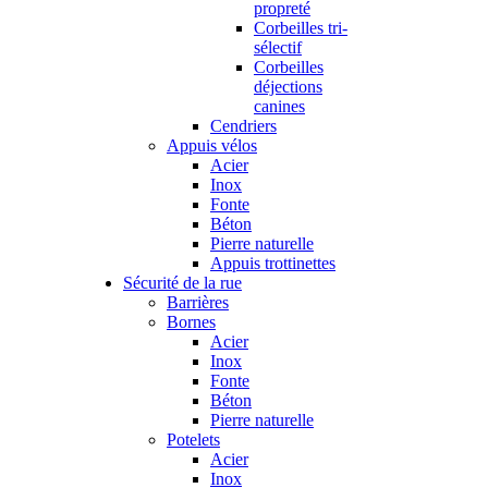
propreté
Corbeilles tri-
sélectif
Corbeilles
déjections
canines
Cendriers
Appuis vélos
Acier
Inox
Fonte
Béton
Pierre naturelle
Appuis trottinettes
Sécurité de la rue
Barrières
Bornes
Acier
Inox
Fonte
Béton
Pierre naturelle
Potelets
Acier
Inox