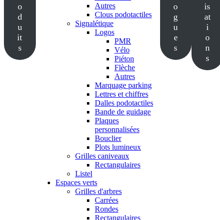
o
Autres
o
is
Clous podotactiles
d
g
at
Signalétique
u
u
i
Logos
it
e
o
PMR
s
s
n
Vélo
s
Piéton
Flèche
Autres
Marquage parking
Lettres et chiffres
Dalles podotactiles
Bande de guidage
Plaques
personnalisées
Bouclier
Plots lumineux
Grilles caniveaux
Rectangulaires
Listel
Espaces verts
Grilles d'arbres
Carrées
Rondes
Rectangulaires