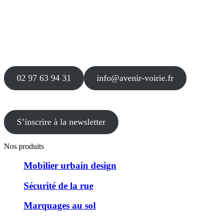
Siège
16 place Théodore Fantin Latour
56 000 VANNES
Agence
12 le Clos Blanc
49 530 LIRÉ
02 97 63 94 31
info@avenir-voirie.fr
S’inscrire à la newsletter
Nos produits
Mobilier urbain design
Sécurité de la rue
Marquages au sol