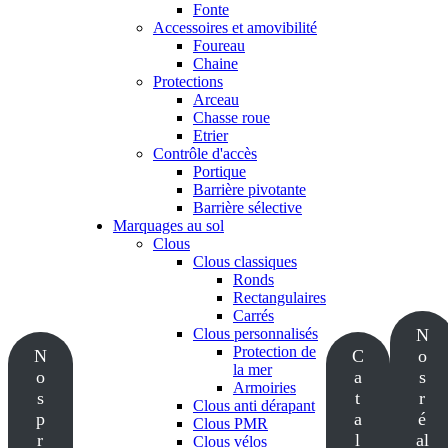
Fonte
Accessoires et amovibilité
Foureau
Chaine
Protections
Arceau
Chasse roue
Etrier
Contrôle d'accès
Portique
Barrière pivotante
Barrière sélective
Marquages au sol
Clous
Clous classiques
Ronds
Rectangulaires
Carrés
Clous personnalisés
N
Protection de
N
C
o
la mer
o
a
s
Armoiries
s
t
r
Clous anti dérapant
p
a
é
Clous PMR
r
l
al
Clous vélos