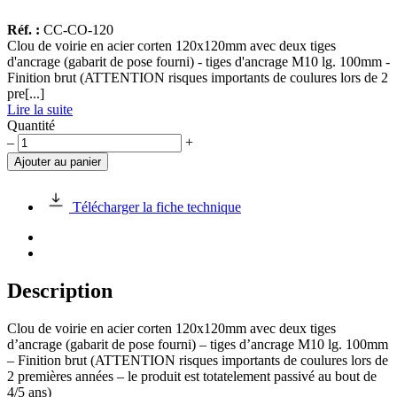
Réf. :
CC-CO-120
Clou de voirie en acier corten 120x120mm avec deux tiges
d'ancrage (gabarit de pose fourni) - tiges d'ancrage M10 lg. 100mm -
Finition brut (ATTENTION risques importants de coulures lors de 2
pre[...]
Lire la suite
Quantité
quantité
–
+
de
Ajouter au panier
Clou
de
voirie
Télécharger la fiche technique
acier
corten
120x120mm
Description
Clou de voirie en acier corten 120x120mm avec deux tiges
d’ancrage (gabarit de pose fourni) – tiges d’ancrage M10 lg. 100mm
– Finition brut (ATTENTION risques importants de coulures lors de
2 premières années – le produit est totatelement passivé au bout de
4/5 ans)