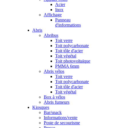
Acier
Inox
Affichage
Panneau
d'informations
Abris
Abribus
Toit verre
Toit polycarbonate
Toit tôle d'acier
Toit végétal
Toit photovoltaïque
PMMA 6mm
Abris vélos
Toit verre
Toit polycarbonate
Toit tôle d'acier
Toit végétal
Box à vélos
Abris fumeurs
Kiosques
Bar/snack
Informations/vente
Poste de secourisme
Presse