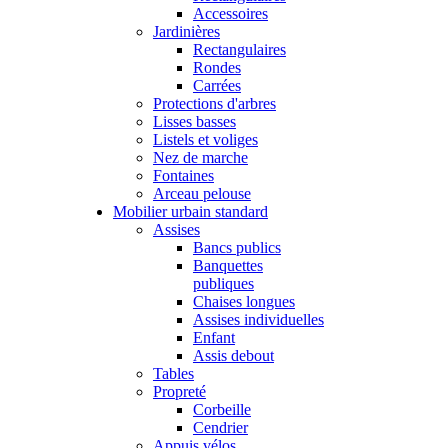
Accessoires
Jardinières
Rectangulaires
Rondes
Carrées
Protections d'arbres
Lisses basses
Listels et voliges
Nez de marche
Fontaines
Arceau pelouse
Mobilier urbain standard
Assises
Bancs publics
Banquettes
publiques
Chaises longues
Assises individuelles
Enfant
Assis debout
Tables
Propreté
Corbeille
Cendrier
Appuis vélos