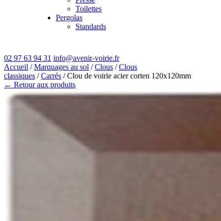
Toilettes
Pergolas
Standards
02 97 63 94 31
info@avenir-voirie.fr
Accueil
/
Marquages au sol
/
Clous
/
Clous
classiques
/
Carrés
/ Clou de voirie acier corten 120x120mm
← Retour aux produits