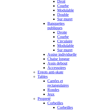
Droit
Courbe
Modulable
Double
Sur muret
Banquettes
publiques
Droite
Courbe
Circulaire
Modulable
Sur muret
Assise individuelle
Chaise longue
Assis debout
Accessoires
Ergots anti-skate
Tables
Carrées et
rectangulaires
Rondes
Jeux
Propreté
Corbeilles
Corbeilles