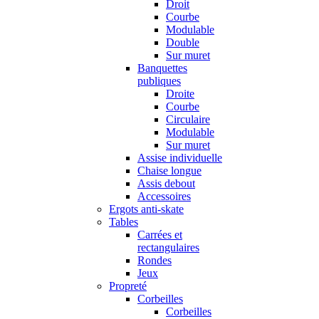
Droit
Courbe
Modulable
Double
Sur muret
Banquettes
publiques
Droite
Courbe
Circulaire
Modulable
Sur muret
Assise individuelle
Chaise longue
Assis debout
Accessoires
Ergots anti-skate
Tables
Carrées et
rectangulaires
Rondes
Jeux
Propreté
Corbeilles
Corbeilles