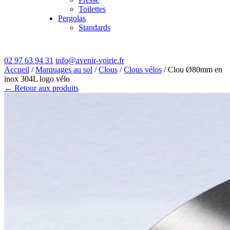
Toilettes
Pergolas
Standards
02 97 63 94 31
info@avenir-voirie.fr
Accueil
/
Marquages au sol
/
Clous
/
Clous vélos
/ Clou Ø80mm en
inox 304L logo vélo
← Retour aux produits