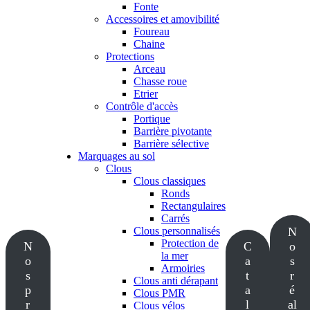
Fonte
Accessoires et amovibilité
Foureau
Chaine
Protections
Arceau
Chasse roue
Etrier
Contrôle d'accès
Portique
Barrière pivotante
Barrière sélective
Marquages au sol
Clous
Clous classiques
Ronds
Rectangulaires
Carrés
Clous personnalisés
N
Protection de
N
C
o
la mer
o
a
s
Armoiries
s
t
r
Clous anti dérapant
p
a
é
Clous PMR
r
l
al
Clous vélos