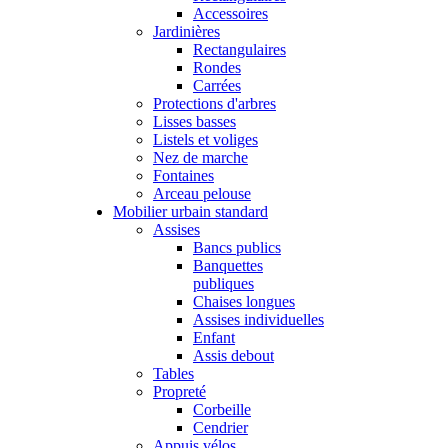
Accessoires
Jardinières
Rectangulaires
Rondes
Carrées
Protections d'arbres
Lisses basses
Listels et voliges
Nez de marche
Fontaines
Arceau pelouse
Mobilier urbain standard
Assises
Bancs publics
Banquettes
publiques
Chaises longues
Assises individuelles
Enfant
Assis debout
Tables
Propreté
Corbeille
Cendrier
Appuis vélos