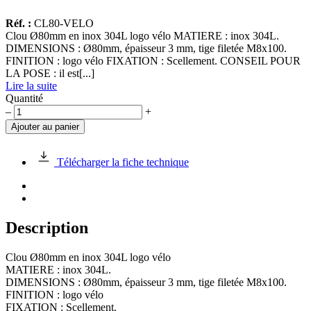
Réf. :
CL80-VELO
Clou Ø80mm en inox 304L logo vélo MATIERE : inox 304L.
DIMENSIONS : Ø80mm, épaisseur 3 mm, tige filetée M8x100.
FINITION : logo vélo FIXATION : Scellement. CONSEIL POUR
LA POSE : il est[...]
Lire la suite
Quantité
quantité
–
+
de
Ajouter au panier
Clou
Ø80mm
en
Télécharger la fiche technique
inox
304L
logo
vélo
Description
Clou Ø80mm en inox 304L logo vélo
MATIERE : inox 304L.
DIMENSIONS : Ø80mm, épaisseur 3 mm, tige filetée M8x100.
FINITION : logo vélo
FIXATION : Scellement.