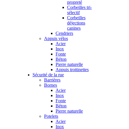
propreté
Corbeilles tri-
sélectif
Corbeilles
déjections
canines
Cendriers
Appuis vélos
Acier
Inox
Fonte
Béton
Pierre naturelle
Appuis trottinettes
Sécurité de la rue
Barrières
Bornes
Acier
Inox
Fonte
Béton
Pierre naturelle
Potelets
Acier
Inox