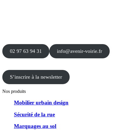
Siège
16 place Théodore Fantin Latour
56 000 VANNES
Agence
12 le Clos Blanc
49 530 LIRÉ
02 97 63 94 31
info@avenir-voirie.fr
S’inscrire à la newsletter
Nos produits
Mobilier urbain design
Sécurité de la rue
Marquages au sol