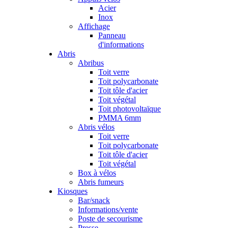
Acier
Inox
Affichage
Panneau
d'informations
Abris
Abribus
Toit verre
Toit polycarbonate
Toit tôle d'acier
Toit végétal
Toit photovoltaïque
PMMA 6mm
Abris vélos
Toit verre
Toit polycarbonate
Toit tôle d'acier
Toit végétal
Box à vélos
Abris fumeurs
Kiosques
Bar/snack
Informations/vente
Poste de secourisme
Presse