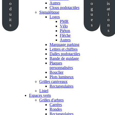
o
Autres
o
is
Clous podotactiles
d
g
at
Signalétique
u
u
i
Logos
it
e
o
PMR
s
s
n
Vélo
s
Piéton
Flèche
Autres
Marquage parking
Lettres et chiffres
Dalles podotactiles
Bande de guidage
Plaques
personnalisées
Bouclier
Plots lumineux
Grilles caniveaux
Rectangulaires
Listel
Espaces verts
Grilles d'arbres
Carrées
Rondes
Rectangulaires