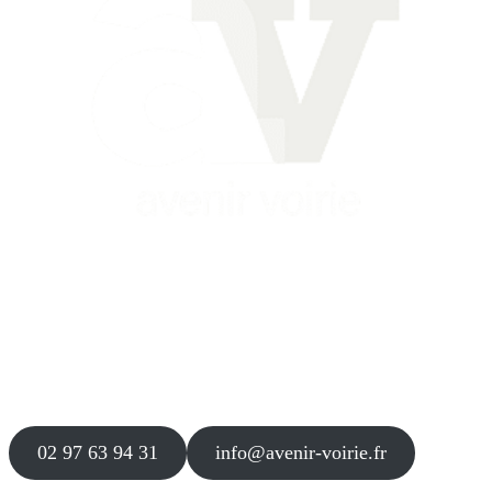
Siège
16 place Théodore Fantin Latour
56 000 VANNES
Agence
12 le Clos Blanc
49 530 LIRÉ
02 97 63 94 31
info@avenir-voirie.fr