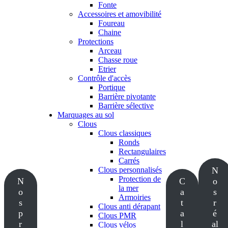
Fonte
Accessoires et amovibilité
Foureau
Chaine
Protections
Arceau
Chasse roue
Etrier
Contrôle d'accès
Portique
Barrière pivotante
Barrière sélective
Marquages au sol
Clous
Clous classiques
Ronds
Rectangulaires
Carrés
Clous personnalisés
N
Protection de
N
C
o
la mer
o
a
s
Armoiries
s
t
r
Clous anti dérapant
p
a
é
Clous PMR
r
l
al
Clous vélos