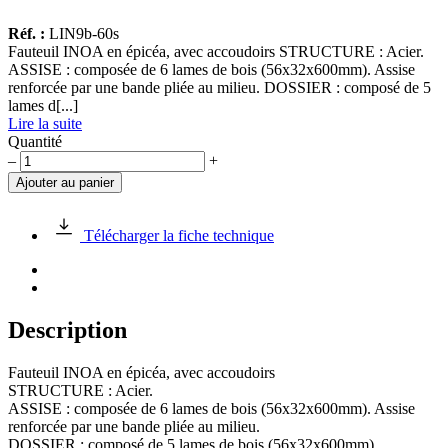
Réf. :
LIN9b-60s
Fauteuil INOA en épicéa, avec accoudoirs STRUCTURE : Acier.
ASSISE : composée de 6 lames de bois (56x32x600mm). Assise
renforcée par une bande pliée au milieu. DOSSIER : composé de 5
lames d[...]
Lire la suite
Quantité
quantité
–
+
de
Ajouter au panier
Fauteuil
INOA
en
Télécharger la fiche technique
épicéa,
avec
accoudoirs
Description
Fauteuil INOA en épicéa, avec accoudoirs
STRUCTURE : Acier.
ASSISE : composée de 6 lames de bois (56x32x600mm). Assise
renforcée par une bande pliée au milieu.
DOSSIER : composé de 5 lames de bois (56x32x600mm).