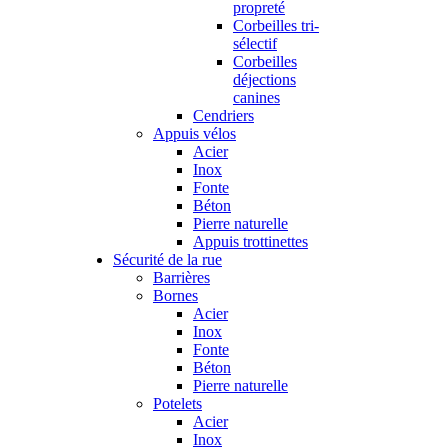
propreté
Corbeilles tri-
sélectif
Corbeilles
déjections
canines
Cendriers
Appuis vélos
Acier
Inox
Fonte
Béton
Pierre naturelle
Appuis trottinettes
Sécurité de la rue
Barrières
Bornes
Acier
Inox
Fonte
Béton
Pierre naturelle
Potelets
Acier
Inox