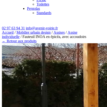
Toilettes
Pergolas
Standards
02 97 63 94 31
info@avenir-voirie.fr
Accueil
/
Mobilier urbain design
/
Assises
/
Assise
individuelle
/ Fauteuil INOA en épicéa, avec accoudoirs
← Retour aux produits