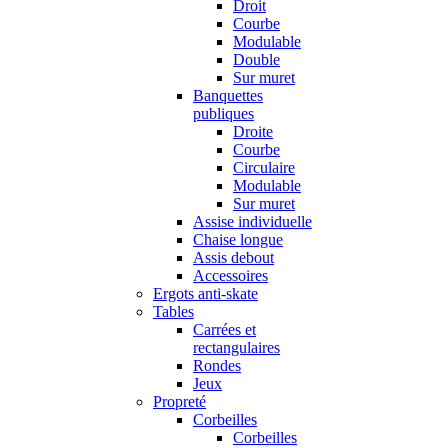
Droit
Courbe
Modulable
Double
Sur muret
Banquettes
publiques
Droite
Courbe
Circulaire
Modulable
Sur muret
Assise individuelle
Chaise longue
Assis debout
Accessoires
Ergots anti-skate
Tables
Carrées et
rectangulaires
Rondes
Jeux
Propreté
Corbeilles
Corbeilles