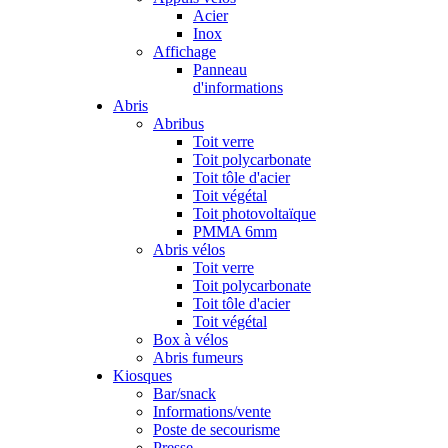
Acier
Inox
Affichage
Panneau
d'informations
Abris
Abribus
Toit verre
Toit polycarbonate
Toit tôle d'acier
Toit végétal
Toit photovoltaïque
PMMA 6mm
Abris vélos
Toit verre
Toit polycarbonate
Toit tôle d'acier
Toit végétal
Box à vélos
Abris fumeurs
Kiosques
Bar/snack
Informations/vente
Poste de secourisme
Presse