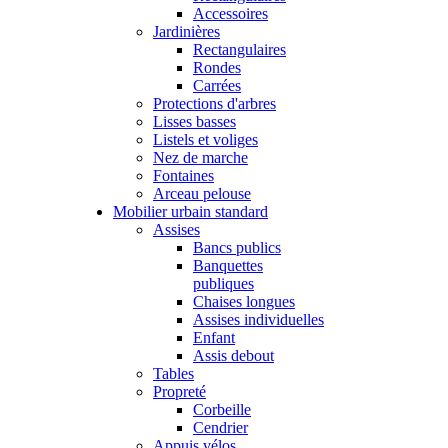
Accessoires
Jardinières
Rectangulaires
Rondes
Carrées
Protections d'arbres
Lisses basses
Listels et voliges
Nez de marche
Fontaines
Arceau pelouse
Mobilier urbain standard
Assises
Bancs publics
Banquettes
publiques
Chaises longues
Assises individuelles
Enfant
Assis debout
Tables
Propreté
Corbeille
Cendrier
Appuis vélos