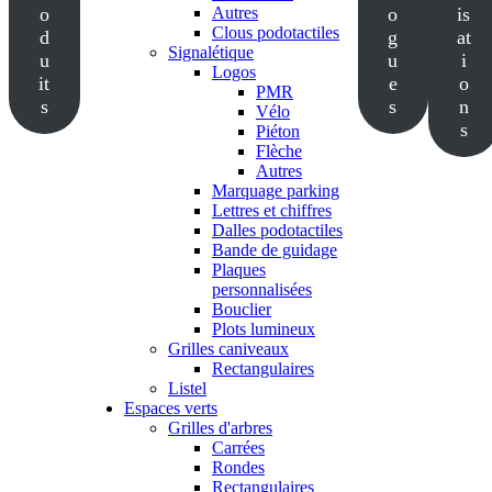
o
Autres
o
is
Clous podotactiles
d
g
at
Signalétique
u
u
i
Logos
it
e
o
PMR
s
s
n
Vélo
s
Piéton
Flèche
Autres
Marquage parking
Lettres et chiffres
Dalles podotactiles
Bande de guidage
Plaques
personnalisées
Bouclier
Plots lumineux
Grilles caniveaux
Rectangulaires
Listel
Espaces verts
Grilles d'arbres
Carrées
Rondes
Rectangulaires