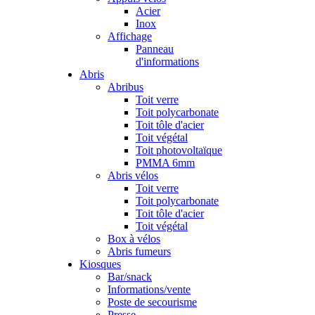
Acier
Inox
Affichage
Panneau
d'informations
Abris
Abribus
Toit verre
Toit polycarbonate
Toit tôle d'acier
Toit végétal
Toit photovoltaïque
PMMA 6mm
Abris vélos
Toit verre
Toit polycarbonate
Toit tôle d'acier
Toit végétal
Box à vélos
Abris fumeurs
Kiosques
Bar/snack
Informations/vente
Poste de secourisme
Presse