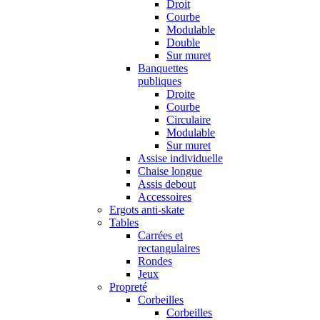
Droit
Courbe
Modulable
Double
Sur muret
Banquettes
publiques
Droite
Courbe
Circulaire
Modulable
Sur muret
Assise individuelle
Chaise longue
Assis debout
Accessoires
Ergots anti-skate
Tables
Carrées et
rectangulaires
Rondes
Jeux
Propreté
Corbeilles
Corbeilles