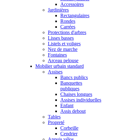
Accessoires
Jardinières
Rectangulaires
Rondes
Carrées
Protections d'arbres
Lisses basses
Listels et voliges
Nez de marche
Fontaines
Arceau pelouse
Mobilier urbain standard
Assises
Bancs publics
Banquettes
publiques
Chaises longues
Assises individuelles
Enfant
Assis debout
Tables
Propreté
Corbeille
Cendrier
Appuis vélos