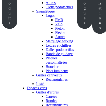
o
Autres
o
is
Clous podotactiles
d
g
at
Signalétique
u
u
i
Logos
it
e
o
PMR
s
s
n
Vélo
s
Piéton
Flèche
Autres
Marquage parking
Lettres et chiffres
Dalles podotactiles
Bande de guidage
Plaques
personnalisées
Bouclier
Plots lumineux
Grilles caniveaux
Rectangulaires
Listel
Espaces verts
Grilles d'arbres
Carrées
Rondes
Rectangulaires