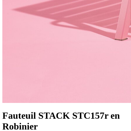
Fauteuil STACK STC157r en
Robinier