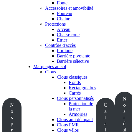
Fonte
Accessoires et amovibilité
Foureau
Chaine
Protections
Arceau
Chasse roue
Etrier
Contrôle d'accès
Portique
Barrière pivotante
Barrière sélective
Marquages au sol
Clous
Clous classiques
Ronds
Rectangulaires
Carrés
Clous personnalisés
N
Protection de
N
C
o
la mer
o
a
s
Armoiries
s
t
r
Clous anti dérapant
p
a
é
Clous PMR
r
l
al
Clous vélos