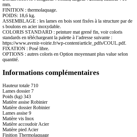
mm.
FINITION : thermolaquage.
POIDS: 18,6 kg.
ASSEMBLAGE : les lames en bois sont fixées à la structure par de
s boulons en acier inoxydable.
COLORIS STANDARD : peinture mat grené fin, voir coloris
standards en téléchargeant la palette à l’adresse suivante :
https://www.avenir-voirie.fr/wp-content/article_pdfs/COUL.pdf.
FIXATION : Posé libre.
OPTIONS : autres coloris en Option moyennant plus value selon
quantité.
Informations complémentaires
Hauteur totale
710
Lames dossier
7
Poids (kg)
343
Matière assise
Robinier
Matière dossier
Robinier
Lames assise
9
Matière vis
Inox
Matière accoudoir
Acier
Matière pied
Acier
Finition
Thermolaquage