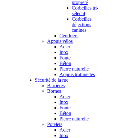
propreté
Corbeilles tri-
sélectif
Corbeilles
déjections
canines
Cendriers
Appuis vélos
Acier
Inox
Fonte
Béton
Pierre naturelle
Appuis trottinettes
Sécurité de la rue
Barrières
Bornes
Acier
Inox
Fonte
Béton
Pierre naturelle
Potelets
Acier
Inox