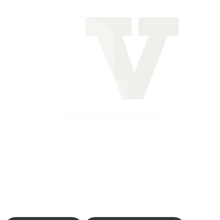
Siège
16 place Théodore Fantin Latour
56 000 VANNES
Agence
12 le Clos Blanc
49 530 LIRÉ