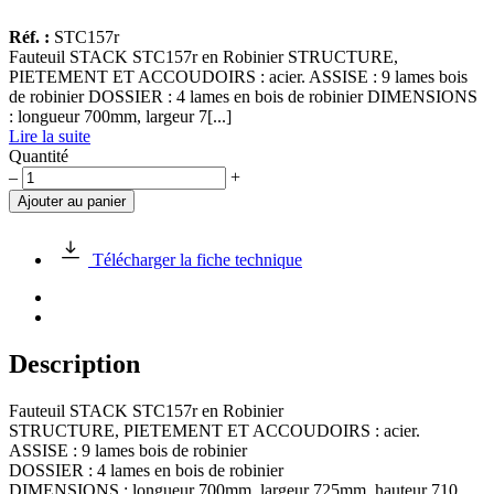
Réf. :
STC157r
Fauteuil STACK STC157r en Robinier STRUCTURE,
PIETEMENT ET ACCOUDOIRS : acier. ASSISE : 9 lames bois
de robinier DOSSIER : 4 lames en bois de robinier DIMENSIONS
: longueur 700mm, largeur 7[...]
Lire la suite
Quantité
quantité
–
+
de
Ajouter au panier
Fauteuil
STACK
STC157r
Télécharger la fiche technique
en
Robinier
Description
Fauteuil STACK STC157r en Robinier
STRUCTURE, PIETEMENT ET ACCOUDOIRS : acier.
ASSISE : 9 lames bois de robinier
DOSSIER : 4 lames en bois de robinier
DIMENSIONS : longueur 700mm, largeur 725mm, hauteur 710