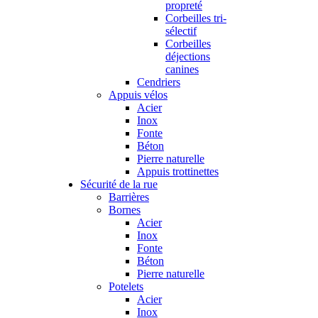
propreté
Corbeilles tri-
sélectif
Corbeilles
déjections
canines
Cendriers
Appuis vélos
Acier
Inox
Fonte
Béton
Pierre naturelle
Appuis trottinettes
Sécurité de la rue
Barrières
Bornes
Acier
Inox
Fonte
Béton
Pierre naturelle
Potelets
Acier
Inox