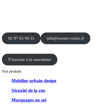
Siège
16 place Théodore Fantin Latour
56 000 VANNES
Agence
12 le Clos Blanc
49 530 LIRÉ
02 97 63 94 31
info@avenir-voirie.fr
S’inscrire à la newsletter
Nos produits
Mobilier urbain design
Sécurité de la rue
Marquages au sol