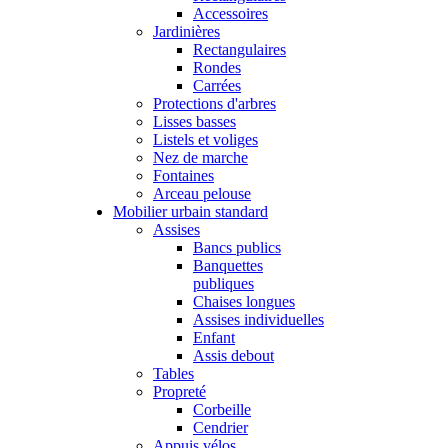
Accessoires
Jardinières
Rectangulaires
Rondes
Carrées
Protections d'arbres
Lisses basses
Listels et voliges
Nez de marche
Fontaines
Arceau pelouse
Mobilier urbain standard
Assises
Bancs publics
Banquettes
publiques
Chaises longues
Assises individuelles
Enfant
Assis debout
Tables
Propreté
Corbeille
Cendrier
Appuis vélos