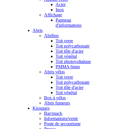
Acier
Inox
Affichage
Panneau
d'informations
Abris
Abribus
Toit verre
Toit polycarbonate
Toit tôle d'acier
Toit végétal
Toit photovoltaïque
PMMA 6mm
Abris vélos
Toit verre
Toit polycarbonate
Toit tôle d'acier
Toit végétal
Box à vélos
Abris fumeurs
Kiosques
Bar/snack
Informations/vente
Poste de secourisme
Presse