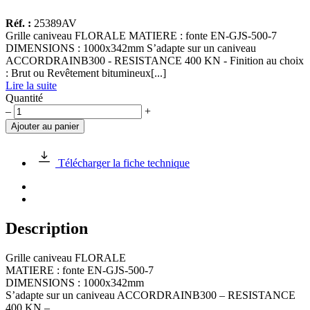
Réf. :
25389AV
Grille caniveau FLORALE MATIERE : fonte EN-GJS-500-7
DIMENSIONS : 1000x342mm S’adapte sur un caniveau
ACCORDRAINB300 - RESISTANCE 400 KN - Finition au choix
: Brut ou Revêtement bitumineux[...]
Lire la suite
Quantité
quantité
–
+
de
Ajouter au panier
Grille
caniveau
FLORALE
Télécharger la fiche technique
1000x342
Description
Grille caniveau FLORALE
MATIERE : fonte EN-GJS-500-7
DIMENSIONS : 1000x342mm
S’adapte sur un caniveau ACCORDRAINB300 – RESISTANCE
400 KN –