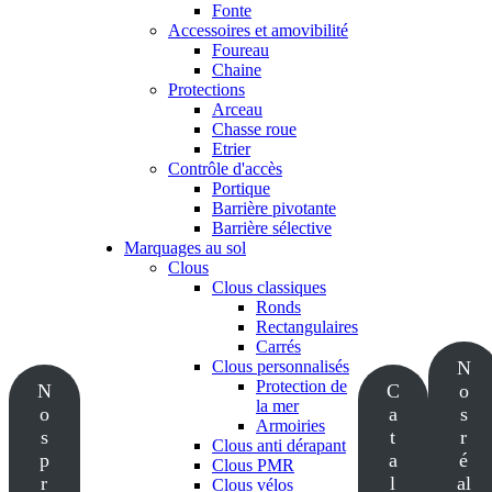
Fonte
Accessoires et amovibilité
Foureau
Chaine
Protections
Arceau
Chasse roue
Etrier
Contrôle d'accès
Portique
Barrière pivotante
Barrière sélective
Marquages au sol
Clous
Clous classiques
Ronds
Rectangulaires
Carrés
Clous personnalisés
N
Protection de
N
C
o
la mer
o
a
s
Armoiries
s
t
r
Clous anti dérapant
p
a
é
Clous PMR
r
l
al
Clous vélos