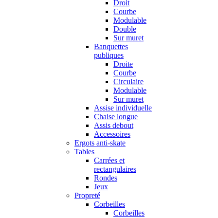
Droit
Courbe
Modulable
Double
Sur muret
Banquettes
publiques
Droite
Courbe
Circulaire
Modulable
Sur muret
Assise individuelle
Chaise longue
Assis debout
Accessoires
Ergots anti-skate
Tables
Carrées et
rectangulaires
Rondes
Jeux
Propreté
Corbeilles
Corbeilles