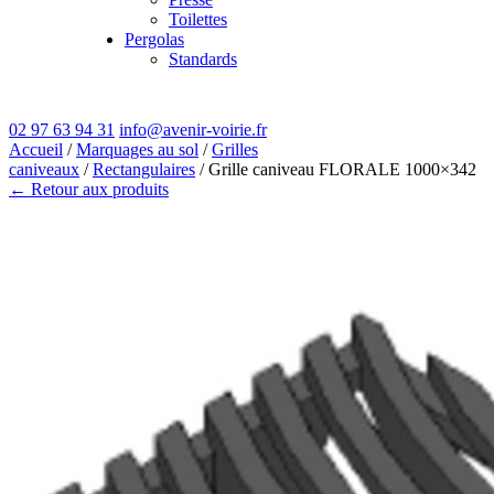
Toilettes
Pergolas
Standards
02 97 63 94 31
info@avenir-voirie.fr
Accueil
/
Marquages au sol
/
Grilles
caniveaux
/
Rectangulaires
/ Grille caniveau FLORALE 1000×342
← Retour aux produits