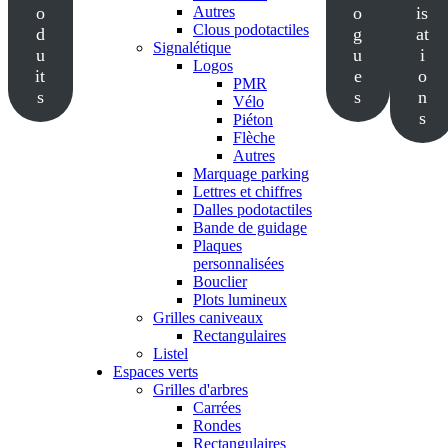
o
Autres
o
is
Clous podotactiles
d
g
at
Signalétique
u
u
i
Logos
it
e
o
PMR
s
s
n
Vélo
s
Piéton
Flèche
Autres
Marquage parking
Lettres et chiffres
Dalles podotactiles
Bande de guidage
Plaques
personnalisées
Bouclier
Plots lumineux
Grilles caniveaux
Rectangulaires
Listel
Espaces verts
Grilles d'arbres
Carrées
Rondes
Rectangulaires