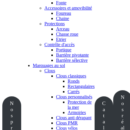
Fonte
Accessoires et amovibilité
Foureau
Chaine
Protections
Arceau
Chasse roue
Etrier
Contrôle d'accès
Portique
Barrière pivotante
Barrière sélective
Marquages au sol
Clous
Clous classiques
Ronds
Rectangulaires
Carrés
Clous personnalisés
N
Protection de
N
C
o
la mer
o
a
s
Armoiries
s
t
r
Clous anti dérapant
p
a
é
Clous PMR
r
l
al
Clous vélos