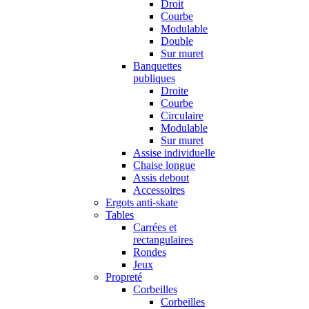
Droit
Courbe
Modulable
Double
Sur muret
Banquettes
publiques
Droite
Courbe
Circulaire
Modulable
Sur muret
Assise individuelle
Chaise longue
Assis debout
Accessoires
Ergots anti-skate
Tables
Carrées et
rectangulaires
Rondes
Jeux
Propreté
Corbeilles
Corbeilles