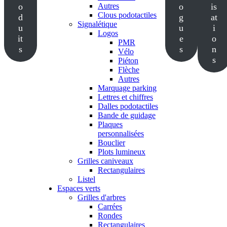
o
Autres
o
is
Clous podotactiles
d
g
at
Signalétique
u
u
i
Logos
it
e
o
PMR
s
s
n
Vélo
s
Piéton
Flèche
Autres
Marquage parking
Lettres et chiffres
Dalles podotactiles
Bande de guidage
Plaques
personnalisées
Bouclier
Plots lumineux
Grilles caniveaux
Rectangulaires
Listel
Espaces verts
Grilles d'arbres
Carrées
Rondes
Rectangulaires