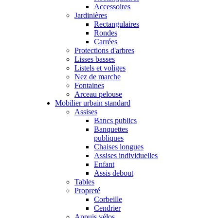
Accessoires
Jardinières
Rectangulaires
Rondes
Carrées
Protections d'arbres
Lisses basses
Listels et voliges
Nez de marche
Fontaines
Arceau pelouse
Mobilier urbain standard
Assises
Bancs publics
Banquettes
publiques
Chaises longues
Assises individuelles
Enfant
Assis debout
Tables
Propreté
Corbeille
Cendrier
Appuis vélos