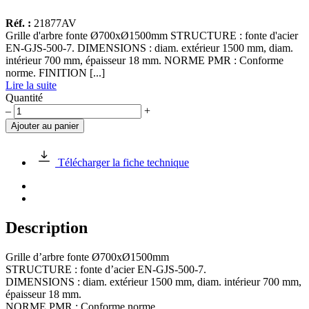
Réf. :
21877AV
Grille d'arbre fonte Ø700xØ1500mm STRUCTURE : fonte d'acier
EN-GJS-500-7. DIMENSIONS : diam. extérieur 1500 mm, diam.
intérieur 700 mm, épaisseur 18 mm. NORME PMR : Conforme
norme. FINITION [...]
Lire la suite
Quantité
quantité
–
+
de
Ajouter au panier
Grille
d'arbre
fonte
Télécharger la fiche technique
Ø700xØ1500mm
Description
Grille d’arbre fonte Ø700xØ1500mm
STRUCTURE : fonte d’acier EN-GJS-500-7.
DIMENSIONS : diam. extérieur 1500 mm, diam. intérieur 700 mm,
épaisseur 18 mm.
NORME PMR : Conforme norme.