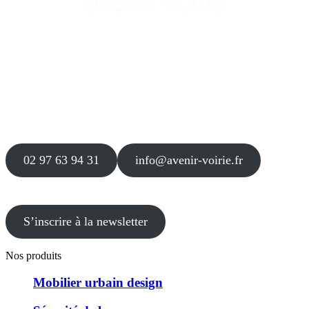
Siège
16 place Théodore Fantin Latour
56 000 VANNES
Agence
12 le Clos Blanc
49 530 LIRÉ
02 97 63 94 31
info@avenir-voirie.fr
S’inscrire à la newsletter
Nos produits
Mobilier urbain design