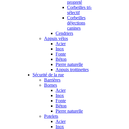
propreté
Corbeilles tri-
sélectif
Corbeilles
déjections
canines
Cendriers
Appuis vélos
Acier
Inox
Fonte
Béton
Pierre naturelle
Appuis trottinettes
Sécurité de la rue
Barrières
Bornes
Acier
Inox
Fonte
Béton
Pierre naturelle
Potelets
Acier
Inox