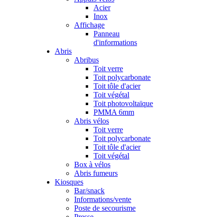
Acier
Inox
Affichage
Panneau
d'informations
Abris
Abribus
Toit verre
Toit polycarbonate
Toit tôle d'acier
Toit végétal
Toit photovoltaïque
PMMA 6mm
Abris vélos
Toit verre
Toit polycarbonate
Toit tôle d'acier
Toit végétal
Box à vélos
Abris fumeurs
Kiosques
Bar/snack
Informations/vente
Poste de secourisme
Presse