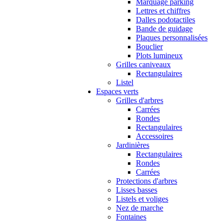
Marquage parking
Lettres et chiffres
Dalles podotactiles
Bande de guidage
Plaques personnalisées
Bouclier
Plots lumineux
Grilles caniveaux
Rectangulaires
Listel
Espaces verts
Grilles d'arbres
Carrées
Rondes
Rectangulaires
Accessoires
Jardinières
Rectangulaires
Rondes
Carrées
Protections d'arbres
Lisses basses
Listels et voliges
Nez de marche
Fontaines