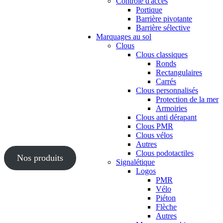
Contrôle d'accès
Portique
Barrière pivotante
Barrière sélective
Marquages au sol
Clous
Clous classiques
Ronds
Rectangulaires
Carrés
Clous personnalisés
Protection de la mer
Armoiries
Clous anti dérapant
Clous PMR
Clous vélos
Autres
Clous podotactiles
Nos produits
Signalétique
Logos
PMR
Vélo
Piéton
Flèche
Autres