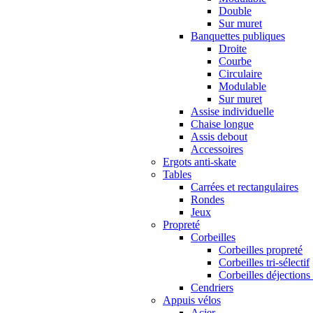
Double
Sur muret
Banquettes publiques
Droite
Courbe
Circulaire
Modulable
Sur muret
Assise individuelle
Chaise longue
Assis debout
Accessoires
Ergots anti-skate
Tables
Carrées et rectangulaires
Rondes
Jeux
Propreté
Corbeilles
Corbeilles propreté
Corbeilles tri-sélectif
Corbeilles déjections
Cendriers
Appuis vélos
Acier