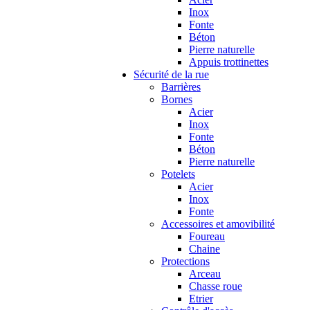
Inox
Fonte
Béton
Pierre naturelle
Appuis trottinettes
Sécurité de la rue
Barrières
Bornes
Acier
Inox
Fonte
Béton
Pierre naturelle
Potelets
Acier
Inox
Fonte
Accessoires et amovibilité
Foureau
Chaine
Protections
Arceau
Chasse roue
Etrier