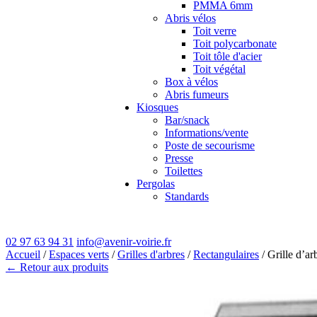
PMMA 6mm
Abris vélos
Toit verre
Toit polycarbonate
Toit tôle d'acier
Toit végétal
Box à vélos
Abris fumeurs
Kiosques
Bar/snack
Informations/vente
Poste de secourisme
Presse
Toilettes
Pergolas
Standards
02 97 63 94 31
info@avenir-voirie.fr
Accueil
/
Espaces verts
/
Grilles d'arbres
/
Rectangulaires
/ Grille d’a
← Retour aux produits