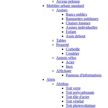
Arceau pelouse
Mobilier urbain standard
Assises
Bancs publics
Banquettes publiques
Chaises longues
Assises individuelles
Enfant
Assis debout
Tables
Propreté
Corbeille
Cendrier
Appuis vélos
Acier
Inox
Affichage
Panneau d'informations
Abris
Abribus
Toit verre
Toit polycarbonate
Toit tôle d'acier
Toit végétal
Toit photovoltaïque