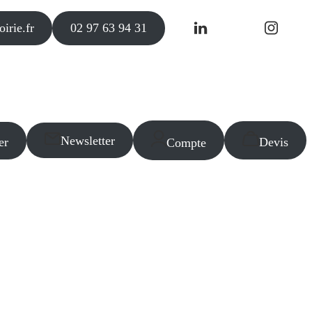
irie.fr
02 97 63 94 31
Newsletter
er
Devis
Compte