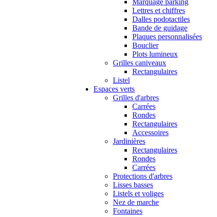
Marquage parking
Lettres et chiffres
Dalles podotactiles
Bande de guidage
Plaques personnalisées
Bouclier
Plots lumineux
Grilles caniveaux
Rectangulaires
Listel
Espaces verts
Grilles d'arbres
Carrées
Rondes
Rectangulaires
Accessoires
Jardinières
Rectangulaires
Rondes
Carrées
Protections d'arbres
Lisses basses
Listels et voliges
Nez de marche
Fontaines