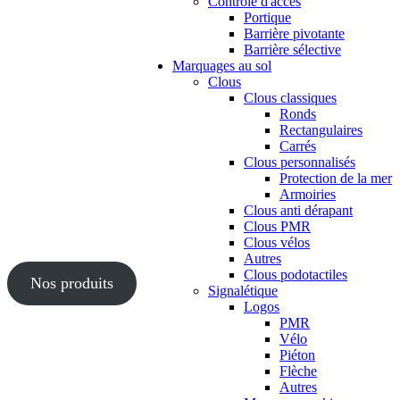
Contrôle d'accès
Portique
Barrière pivotante
Barrière sélective
Marquages au sol
Clous
Clous classiques
Ronds
Rectangulaires
Carrés
Clous personnalisés
Protection de la mer
Armoiries
Clous anti dérapant
Clous PMR
Clous vélos
Autres
Clous podotactiles
Nos produits
Signalétique
Logos
PMR
Vélo
Piéton
Flèche
Autres