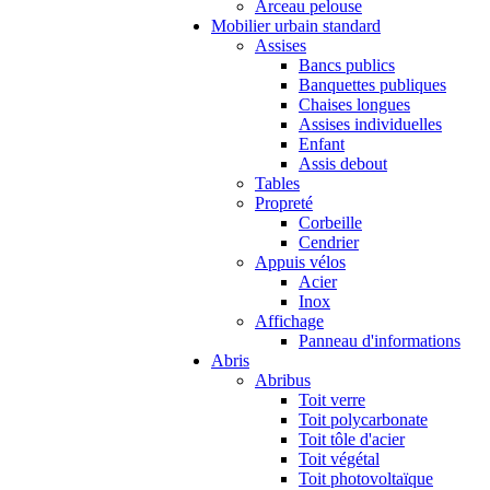
Arceau pelouse
Mobilier urbain standard
Assises
Bancs publics
Banquettes publiques
Chaises longues
Assises individuelles
Enfant
Assis debout
Tables
Propreté
Corbeille
Cendrier
Appuis vélos
Acier
Inox
Affichage
Panneau d'informations
Abris
Abribus
Toit verre
Toit polycarbonate
Toit tôle d'acier
Toit végétal
Toit photovoltaïque