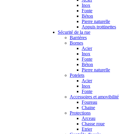
Inox
Fonte
Béton
Pierre naturelle
Appuis trottinettes
Sécurité de la rue
Barrières
Bornes
Acier
Inox
Fonte
Béton
Pierre naturelle
Potelets
Acier
Inox
Fonte
Accessoires et amovibilité
Foureau
Chaine
Protections
Arceau
Chasse roue
Etrier