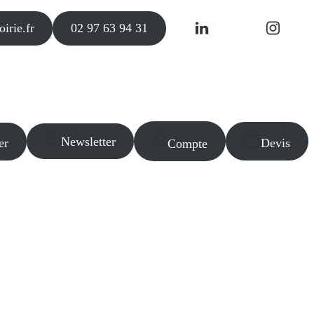
irie.fr
02 97 63 94 31
Newsletter
er
Devis
Compte