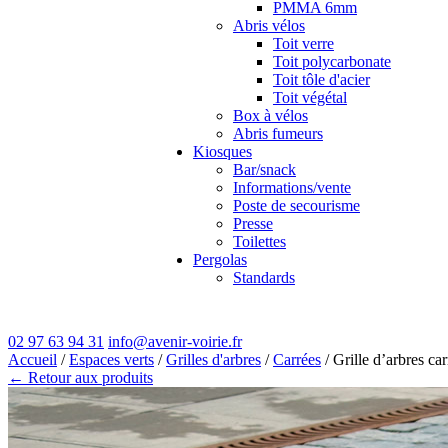
PMMA 6mm
Abris vélos
Toit verre
Toit polycarbonate
Toit tôle d'acier
Toit végétal
Box à vélos
Abris fumeurs
Kiosques
Bar/snack
Informations/vente
Poste de secourisme
Presse
Toilettes
Pergolas
Standards
02 97 63 94 31
info@avenir-voirie.fr
Accueil
/
Espaces verts
/
Grilles d'arbres
/
Carrées
/ Grille d’arbres c
← Retour aux produits