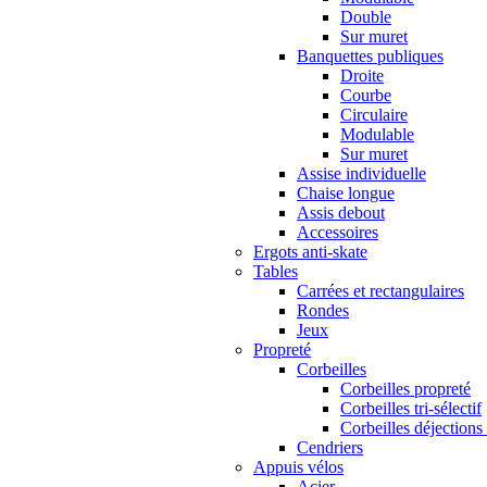
Double
Sur muret
Banquettes publiques
Droite
Courbe
Circulaire
Modulable
Sur muret
Assise individuelle
Chaise longue
Assis debout
Accessoires
Ergots anti-skate
Tables
Carrées et rectangulaires
Rondes
Jeux
Propreté
Corbeilles
Corbeilles propreté
Corbeilles tri-sélectif
Corbeilles déjections
Cendriers
Appuis vélos
Acier