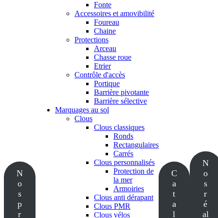
Fonte
Accessoires et amovibilité
Foureau
Chaine
Protections
Arceau
Chasse roue
Etrier
Contrôle d'accès
Portique
Barrière pivotante
Barrière sélective
Marquages au sol
Clous
Clous classiques
Ronds
Rectangulaires
Carrés
Clous personnalisés
N
Protection de
N
C
o
la mer
o
a
s
Armoiries
s
t
r
Clous anti dérapant
p
a
é
Clous PMR
r
l
al
Clous vélos