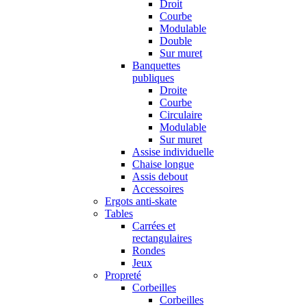
Droit
Courbe
Modulable
Double
Sur muret
Banquettes
publiques
Droite
Courbe
Circulaire
Modulable
Sur muret
Assise individuelle
Chaise longue
Assis debout
Accessoires
Ergots anti-skate
Tables
Carrées et
rectangulaires
Rondes
Jeux
Propreté
Corbeilles
Corbeilles