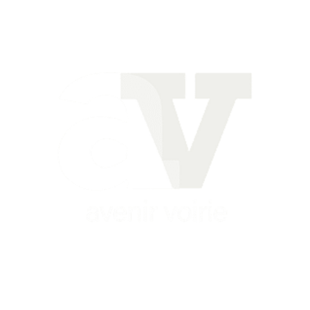
Siège
16 place Théodore Fantin Latour
56 000 VANNES