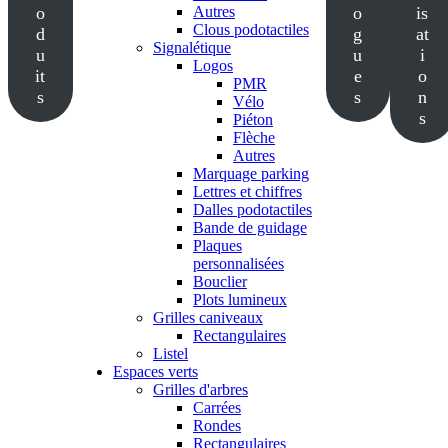
o
Autres
o
is
Clous podotactiles
d
g
at
Signalétique
u
u
i
Logos
it
e
o
PMR
s
s
n
Vélo
s
Piéton
Flèche
Autres
Marquage parking
Lettres et chiffres
Dalles podotactiles
Bande de guidage
Plaques
personnalisées
Bouclier
Plots lumineux
Grilles caniveaux
Rectangulaires
Listel
Espaces verts
Grilles d'arbres
Carrées
Rondes
Rectangulaires