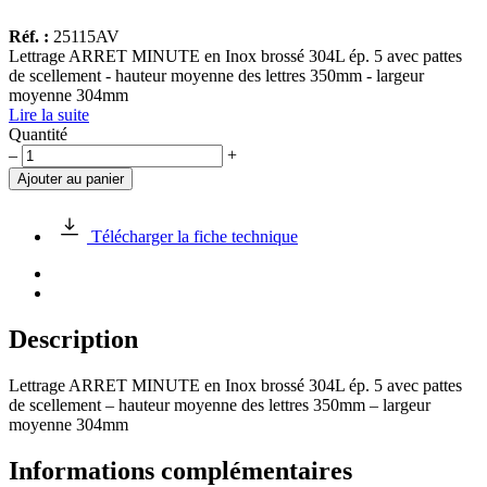
Réf. :
25115AV
Lettrage ARRET MINUTE en Inox brossé 304L ép. 5 avec pattes
de scellement - hauteur moyenne des lettres 350mm - largeur
moyenne 304mm
Lire la suite
Quantité
quantité
–
+
de
Ajouter au panier
Lettrage
ARRET
MINUTE
Télécharger la fiche technique
en
Inox
brossé
304L
Description
Lettrage ARRET MINUTE en Inox brossé 304L ép. 5 avec pattes
de scellement – hauteur moyenne des lettres 350mm – largeur
moyenne 304mm
Informations complémentaires