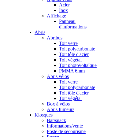
Acier
Inox
Affichage
Panneau
d'informations
Abris
Abribus
Toit verre
Toit polycarbonate
Toit tôle d'acier
Toit végétal
Toit photovoltaïque
PMMA 6mm
Abris vélos
Toit verre
Toit polycarbonate
Toit tôle d'acier
Toit végétal
Box à vélos
Abris fumeurs
Kiosques
Bar/snack
Informations/vente
Poste de secourisme
Presse