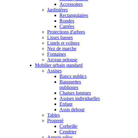
Accessoires
Jardinières
Rectangulaires
Rondes
Carrées
Protections d'arbres
Lisses basses
Listels et voliges
Nez de marche
Fontaines
Arceau pelouse
Mobilier urbain standard
Assises
Bancs publics
Banquettes
publiques
Chaises longues
Assises individuelles
Enfant
Assis debout
Tables
Propreté
Corbeille
Cendrier
Appuis vélos