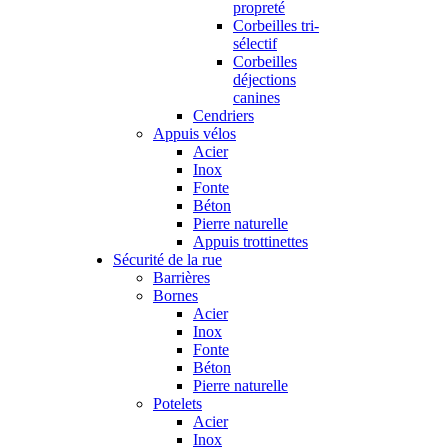
propreté
Corbeilles tri-
sélectif
Corbeilles
déjections
canines
Cendriers
Appuis vélos
Acier
Inox
Fonte
Béton
Pierre naturelle
Appuis trottinettes
Sécurité de la rue
Barrières
Bornes
Acier
Inox
Fonte
Béton
Pierre naturelle
Potelets
Acier
Inox