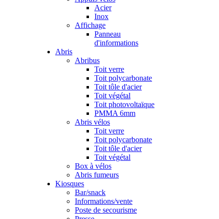
Acier
Inox
Affichage
Panneau
d'informations
Abris
Abribus
Toit verre
Toit polycarbonate
Toit tôle d'acier
Toit végétal
Toit photovoltaïque
PMMA 6mm
Abris vélos
Toit verre
Toit polycarbonate
Toit tôle d'acier
Toit végétal
Box à vélos
Abris fumeurs
Kiosques
Bar/snack
Informations/vente
Poste de secourisme
Presse