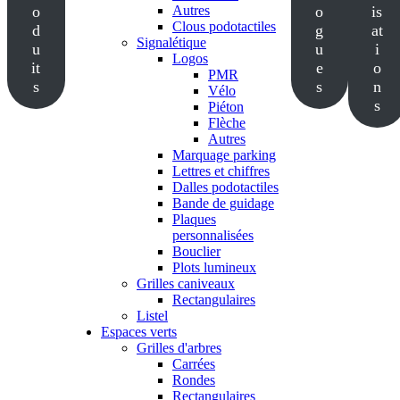
o
Autres
o
is
Clous podotactiles
d
g
at
Signalétique
u
u
i
Logos
it
e
o
PMR
s
s
n
Vélo
s
Piéton
Flèche
Autres
Marquage parking
Lettres et chiffres
Dalles podotactiles
Bande de guidage
Plaques
personnalisées
Bouclier
Plots lumineux
Grilles caniveaux
Rectangulaires
Listel
Espaces verts
Grilles d'arbres
Carrées
Rondes
Rectangulaires