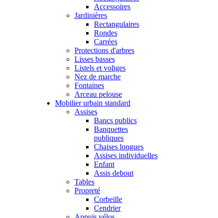
Accessoires
Jardinières
Rectangulaires
Rondes
Carrées
Protections d'arbres
Lisses basses
Listels et voliges
Nez de marche
Fontaines
Arceau pelouse
Mobilier urbain standard
Assises
Bancs publics
Banquettes
publiques
Chaises longues
Assises individuelles
Enfant
Assis debout
Tables
Propreté
Corbeille
Cendrier
Appuis vélos