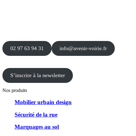
Siège
16 place Théodore Fantin Latour
56 000 VANNES
Agence
12 le Clos Blanc
49 530 LIRÉ
02 97 63 94 31
info@avenir-voirie.fr
S’inscrire à la newsletter
Nos produits
Mobilier urbain design
Sécurité de la rue
Marquages au sol