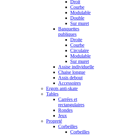
Droit
Courbe
Modulable
Double
Sur muret
Banquettes
publiques
Droite
Courbe
Circulaire
Modulable
Sur muret
Assise individuelle
Chaise longue
Assis debout
Accessoires
Ergots anti-skate
Tables
Carrées et
rectangulaires
Rondes
Jeux
Propreté
Corbeilles
Corbeilles