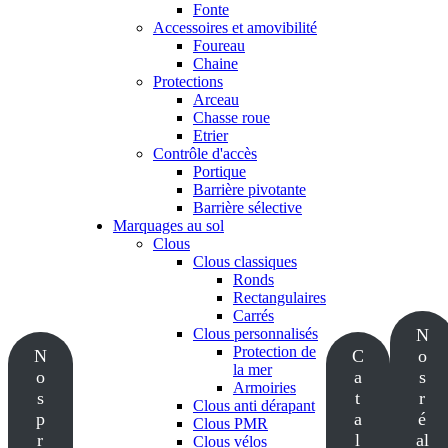
Fonte
Accessoires et amovibilité
Foureau
Chaine
Protections
Arceau
Chasse roue
Etrier
Contrôle d'accès
Portique
Barrière pivotante
Barrière sélective
Marquages au sol
Clous
Clous classiques
Ronds
Rectangulaires
Carrés
Clous personnalisés
N
Protection de
N
C
o
la mer
o
a
s
Armoiries
s
t
r
Clous anti dérapant
p
a
é
Clous PMR
r
l
al
Clous vélos