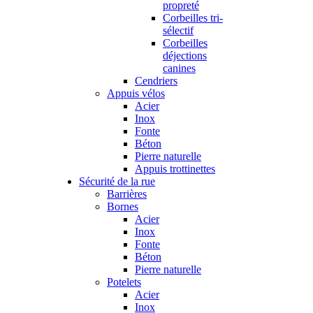
propreté
Corbeilles tri-
sélectif
Corbeilles
déjections
canines
Cendriers
Appuis vélos
Acier
Inox
Fonte
Béton
Pierre naturelle
Appuis trottinettes
Sécurité de la rue
Barrières
Bornes
Acier
Inox
Fonte
Béton
Pierre naturelle
Potelets
Acier
Inox