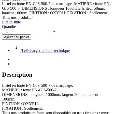
Listel en fonte EN-GJS-500-7 de marquage. MATIERE : fonte EN-
GJS-500-7. DIMENSIONS : longueur 1000mm, largeur 50mm,
hauteur 100mm. FINITION : OXYRU. FIXATION : Scellement.
Tous nos produ[...]
Lire la suite
Quantité
quantité
–
+
de
Ajouter au panier
Listel
en
fonte
Télécharger la fiche technique
1000x50x100
Description
Listel en fonte EN-GJS-500-7 de marquage.
MATIERE : fonte EN-GJS-500-7.
DIMENSIONS : longueur 1000mm, largeur 50mm, hauteur
100mm.
FINITION : OXYRU.
FIXATION : Scellement.
Tous nos produits en fonte sont disponibles en trois finitions : oxyru,