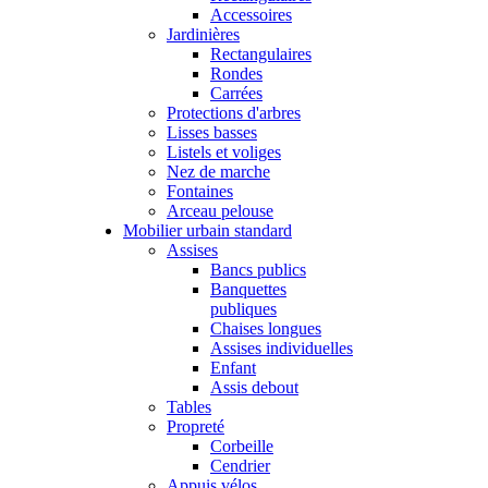
Accessoires
Jardinières
Rectangulaires
Rondes
Carrées
Protections d'arbres
Lisses basses
Listels et voliges
Nez de marche
Fontaines
Arceau pelouse
Mobilier urbain standard
Assises
Bancs publics
Banquettes
publiques
Chaises longues
Assises individuelles
Enfant
Assis debout
Tables
Propreté
Corbeille
Cendrier
Appuis vélos