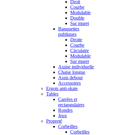
Droit
Courbe
Modulable
Double
Sur muret
Banquettes
publiques
Droite
Courbe
Circulaire
Modulable
Sur muret
Assise individuelle
Chaise longue
Assis debout
Accessoires
Ergots anti-skate
Tables
Carrées et
rectangulaires
Rondes
Jeux
Propreté
Corbeilles
Corbeilles