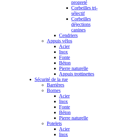
propreté
Corbeilles tri-
sélectif
Corbeilles
déjections
canines
Cendriers
Appuis vélos
Acier
Inox
Fonte
Béton
Pierre naturelle
Appuis trottinettes
Sécurité de la rue
Barrières
Bornes
Acier
Inox
Fonte
Béton
Pierre naturelle
Potelets
Acier
Inox