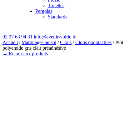
Toilettes
Pergolas
Standards
02 97 63 94 31
info@avenir-voirie.fr
Accueil
/
Marquages au sol
/
Clous
/
Clous podotactiles
/ Plot
polyamide gris clair préadhésivé
← Retour aux produits