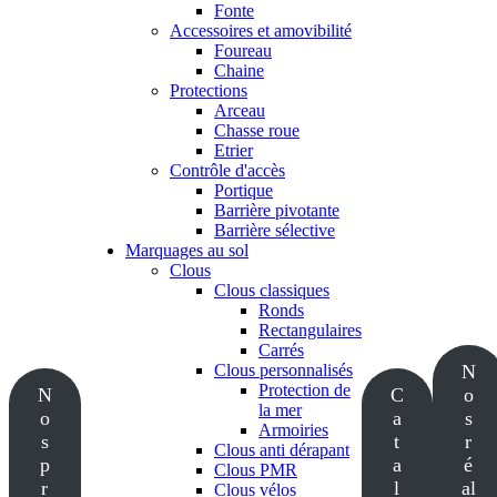
Fonte
Accessoires et amovibilité
Foureau
Chaine
Protections
Arceau
Chasse roue
Etrier
Contrôle d'accès
Portique
Barrière pivotante
Barrière sélective
Marquages au sol
Clous
Clous classiques
Ronds
Rectangulaires
Carrés
Clous personnalisés
N
Protection de
N
C
o
la mer
o
a
s
Armoiries
s
t
r
Clous anti dérapant
p
a
é
Clous PMR
r
l
al
Clous vélos