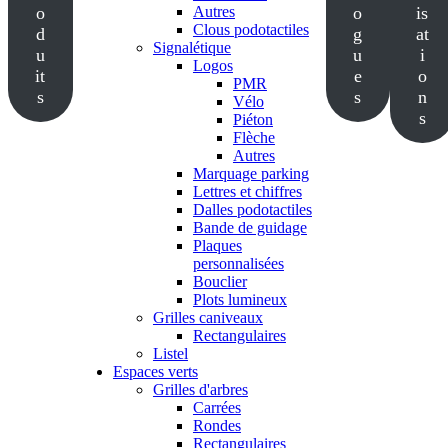
o
Autres
o
is
Clous podotactiles
d
g
at
Signalétique
u
u
i
Logos
it
e
o
PMR
s
s
n
Vélo
s
Piéton
Flèche
Autres
Marquage parking
Lettres et chiffres
Dalles podotactiles
Bande de guidage
Plaques
personnalisées
Bouclier
Plots lumineux
Grilles caniveaux
Rectangulaires
Listel
Espaces verts
Grilles d'arbres
Carrées
Rondes
Rectangulaires