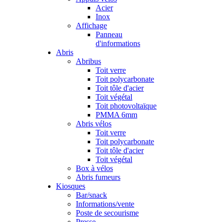
Acier
Inox
Affichage
Panneau
d'informations
Abris
Abribus
Toit verre
Toit polycarbonate
Toit tôle d'acier
Toit végétal
Toit photovoltaïque
PMMA 6mm
Abris vélos
Toit verre
Toit polycarbonate
Toit tôle d'acier
Toit végétal
Box à vélos
Abris fumeurs
Kiosques
Bar/snack
Informations/vente
Poste de secourisme
Presse