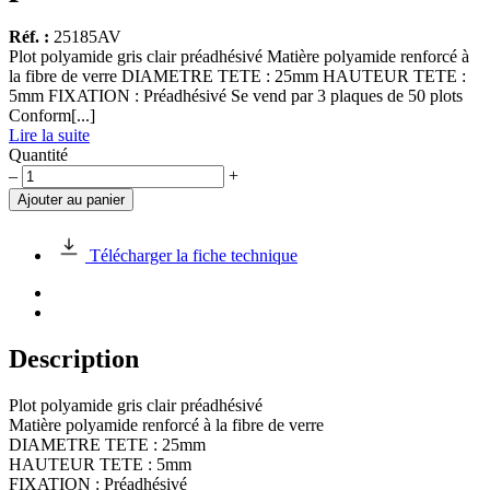
Réf. :
25185AV
Plot polyamide gris clair préadhésivé Matière polyamide renforcé à
la fibre de verre DIAMETRE TETE : 25mm HAUTEUR TETE :
5mm FIXATION : Préadhésivé Se vend par 3 plaques de 50 plots
Conform[...]
Lire la suite
Quantité
quantité
–
+
de
Ajouter au panier
Plot
polyamide
gris
Télécharger la fiche technique
clair
préadhésivé
Description
Plot polyamide gris clair préadhésivé
Matière polyamide renforcé à la fibre de verre
DIAMETRE TETE : 25mm
HAUTEUR TETE : 5mm
FIXATION : Préadhésivé